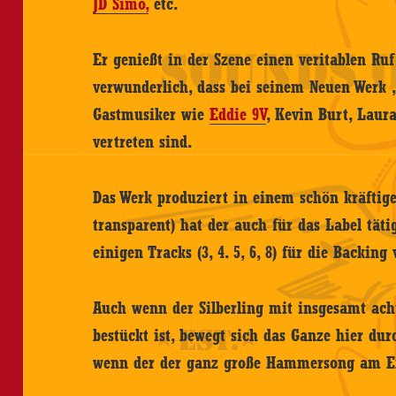
JD Simo,
etc.
Er genießt in der Szene einen veritablen Ruf
verwunderlich, dass bei seinem Neuen Werk
Gastmusiker wie
Eddie 9V
, Kevin Burt, Lau
vertreten sind.
Das Werk produziert in einem schön kräfti
transparent) hat der auch für das Label täti
einigen Tracks (3, 4. 5, 6, 8) für die Backing
Auch wenn der Silberling mit insgesamt acht
bestückt ist, bewegt sich das Ganze hier d
wenn der der ganz große Hammersong am End