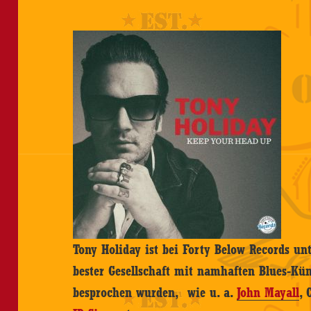
Tony Holiday ist bei Forty Below Records unt
bester Gesellschaft mit namhaften Blues-Kün
besprochen wurden, wie u. a.
John Mayall
, 