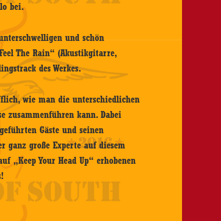
lo bei.
unterschwelligen und schön
eel The Rain“ (Akustikgitarre,
ingstrack des Werkes.
fflich, wie man die unterschiedlichen
ise zusammenführen kann. Dabei
fgeführten Gäste und seinen
er ganz große Experte auf diesem
 auf „Keep Your Head Up“ erhobenen
s!