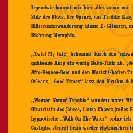
Irgendwie kommt mir hier alles so vor wie 
Stile des Blues. Der Opener, das Freddie Kin
Bläserunterwanderung, klasse E- Gitarren, u
Richtung Memphis.
„Twist My Fate“ bekommt durch den ’schwa
quäkende Harp ein wenig Delta-Flair ab. 
Afro-Regaae-Beat und den Marichi-haften Tr
Orleans, „Good Times“ lässt den Rhythm & B
„Woman Named Trouble“ wandert unter Mitwi
Gitarristin des Jahres, Laura Chavez (tolles 
hypnotische „Walk On The Water“ ordne ich 
Castiglia steuert beim wieder rhytmischen t