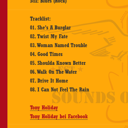
Stil: Blues (Rock)
Tracklist:
01. She’s A Burglar
02. Twist My Fate
03. Woman Named Trouble
04. Good Times
05. Shoulda Known Better
06. Walk On The Water
07. Drive It Home
08. I Can Not Feel The Rain
Tony Holiday
Tony Holiday bei Facebook