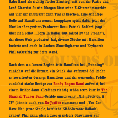
Bales Band als richtig flotter Einstieg) mit von der Partie und
Lead Gitarrist Austin Morgan lässt seine E-Gitarre immerhin
auf vier der insgesamt zehn Tracks krachen. Eine wichtige
Rolle auf Hamiltons neuem Longplayer spielt dafür jetzt der
Musiker/Songwriter/Produzent Beau Patrick Bedford (sagt
über sich selbst. „Born In Dallas, but raised by the Stones“),
der dieses Werk produziert hat, diverse Stücke mit Hamilton
kreierte und auch in Sachen Akustikgitarre und Keyboards
Phil tatkräftig zur Seite stand.
Nach dem o.a. kessen Beginn tritt Hamilton bei „Running“
zunächst auf die Bremse, ein Stück, das aufgrund des leicht
introvertierten Gesangs Hamiltons und der weinenden Fiddle
zunächst starke Bezüge zur
Randy Rogers Band
aufweist, bei
einem Bridge dann allerdings richtig schön retro kurz in
The
Marshall Tucker Band
-Gefilde umschwenkt. Mit „Back On A
73“ (könnte auch von
No Justice
stammen) und „You Can
Have Me“ (erste Single, herrliche, Slide-betonte Ballade)
zaubert Phil dann gleich zwei grandiose Ohrwürmer aus