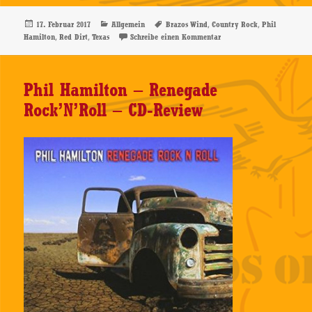
Veröffentlicht
Kategorien
Schlagwörter
,
,
17. Februar 2017
Allgemein
Brazos Wind
Country Rock
Phil
am
,
,
zu Phil Hamilton – Brazo
Hamilton
Red Dirt
Texas
Schreibe einen Kommentar
Phil Hamilton – Renegade
Rock’N’Roll – CD-Review