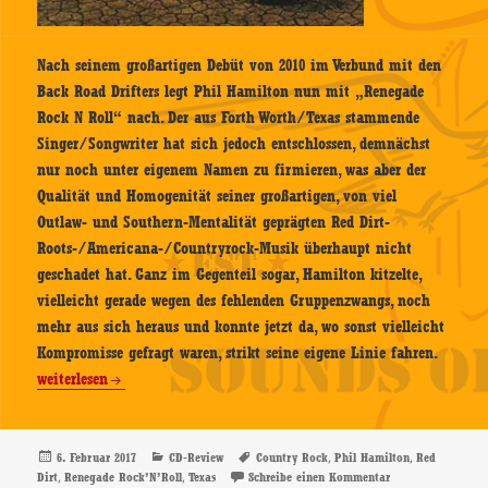
Nach seinem großartigen Debüt von 2010 im Verbund mit den
Back Road Drifters legt Phil Hamilton nun mit „Renegade
Rock N Roll“ nach. Der aus Forth Worth/Texas stammende
Singer/Songwriter hat sich jedoch entschlossen, demnächst
nur noch unter eigenem Namen zu firmieren, was aber der
Qualität und Homogenität seiner großartigen, von viel
Outlaw- und Southern-Mentalität geprägten Red Dirt-
Roots-/Americana-/Countryrock-Musik überhaupt nicht
geschadet hat. Ganz im Gegenteil sogar, Hamilton kitzelte,
vielleicht gerade wegen des fehlenden Gruppenzwangs, noch
mehr aus sich heraus und konnte jetzt da, wo sonst vielleicht
Kompromisse gefragt waren, strikt seine eigene Linie fahren.
Phil Hamilton – Renegade Rock’N’Roll – CD-Review
weiterlesen
Veröffentlicht
Kategorien
Schlagwörter
,
,
6. Februar 2017
CD-Review
Country Rock
Phil Hamilton
Red
am
,
,
zu Phil Hamilton 
Dirt
Renegade Rock’N’Roll
Texas
Schreibe einen Kommentar