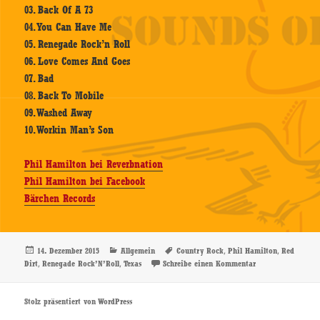
03. Back Of A 73
04. You Can Have Me
05. Renegade Rock’n Roll
06. Love Comes And Goes
07. Bad
08. Back To Mobile
09. Washed Away
10. Workin Man’s Son
Phil Hamilton bei Reverbnation
Phil Hamilton bei Facebook
Bärchen Records
Veröffentlicht
Kategorien
Schlagwörter
,
,
14. Dezember 2015
Allgemein
Country Rock
Phil Hamilton
Red
am
,
,
zu Phil Hamilton 
Dirt
Renegade Rock’N’Roll
Texas
Schreibe einen Kommentar
Stolz präsentiert von WordPress