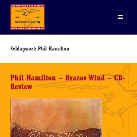
MENÜ
UND
WIDGETS
Sounds of South
Schlagwort:
Phil Hamilton
Phil Hamilton – Brazos Wind – CD-
Review