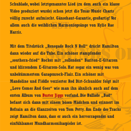
Schublade, wobei letztgenanntes Lied (zu dem auch ein klasse
Video produziert wurde) schon jetzt die Texas Music Charts
völlig zurecht aufmischt. Gänsehaut-Garantie, großartig! Vor
allem auch die weiblichen Harmoniegeänge von Kylie Rae
Harris.
Mit dem Titelstück „Renegade Rock N Roll“ drückt Hamilton
dann wieder auf die Tube. Ein schöner stampfender
„southern-fried“ Rocker mit „rollenden“ Bariton-E-Gitarren
und klirrendem E-Gitarren-Solo. Hat sogar ein wenig was von
unbekümmertem Garagenrock-Flair. Ein schöner mit
Mandoline und Fiddle verzierter Red Dirt-Schunkler folgt mit
„Love Comes And Goes“ wie man ihn ähnlich auch auf dem
ersten Album von
Buster Jiggs
vorfand. Die Ballade „Bad“
befasst sich dann mit einem bösen Mädchen und erinnert im
Refrain an die Glanzzeiten von Tom Petty. Am Ende des Tracks
zeigt Hamilton dann, dass er auch ein hervorragender und
einfühlsamer Mundharmonikaspieler ist.