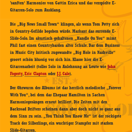
’sanften‘ Harmonies von Gattin Erica und das verspielte E-
Gitarren-Solo zum Ausklang.
Die „Big News Small Town“ klingen, als wenn Tom Petty sich
in Country-Gefilde begeben würde. Markant das surrende E-
Slide-Solo. Im akustisch gehaltenen „Handle On You“ mimt
Phil fast einen Countrybarden alter Schule. Das dem Business
in Music City kritisch zugewandte „Big Hole in Nashville“
groovt schön bluesig vor sich hin. Klasse hier die E-
Gitarrenarbeit (tolles Solo in Anlehnung an Leute wie
John
Fogerty
,
Eric Clapton
oder
J.J. Cale
).
Der Ohrwurm des Albums ist das herrlich melodische „Forever
With You“, bei dem das Ehepaar Hamilton in Sachen
Harmoniegesängen erneut brilliert. Die Zeiten mit den
Backroad Drifters scheinen dann aber doch nicht so ganz aus
dem Sinn zu sein. „You Think You Know Me“ ist der rockigste
Track des Silberlings, ein wuchtiger Stampfer mit starken
Slide-Gitarren.