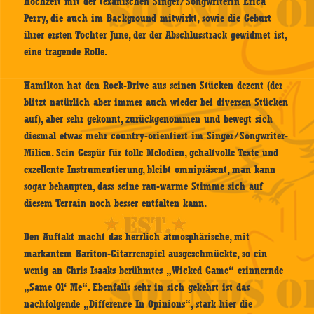
Hochzeit mit der texanischen Singer/Songwriterin Erica
Perry, die auch im Background mitwirkt, sowie die Geburt
ihrer ersten Tochter June, der der Abschlusstrack gewidmet ist,
eine tragende Rolle.
Hamilton hat den Rock-Drive aus seinen Stücken dezent (der
blitzt natürlich aber immer auch wieder bei diversen Stücken
auf), aber sehr gekonnt, zurückgenommen und bewegt sich
diesmal etwas mehr country-orientiert im Singer/Songwriter-
Milieu. Sein Gespür für tolle Melodien, gehaltvolle Texte und
exzellente Instrumentierung, bleibt omnipräsent, man kann
sogar behaupten, dass seine rau-warme Stimme sich auf
diesem Terrain noch besser entfalten kann.
Den Auftakt macht das herrlich atmosphärische, mit
markantem Bariton-Gitarrenspiel ausgeschmückte, so ein
wenig an Chris Isaaks berühmtes „Wicked Game“ erinnernde
„Same Ol‘ Me“. Ebenfalls sehr in sich gekehrt ist das
nachfolgende „Difference In Opinions“, stark hier die