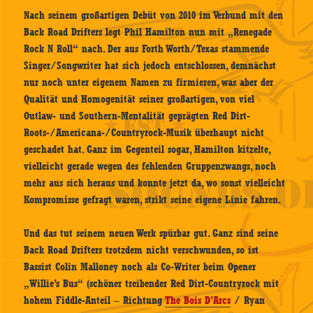
Nach seinem großartigen Debüt von 2010 im Verbund mit den
Back Road Drifters legt Phil Hamilton nun mit „Renegade
Rock N Roll“ nach. Der aus Forth Worth/Texas stammende
Singer/Songwriter hat sich jedoch entschlossen, demnächst
nur noch unter eigenem Namen zu firmieren, was aber der
Qualität und Homogenität seiner großartigen, von viel
Outlaw- und Southern-Mentalität geprägten Red Dirt-
Roots-/Americana-/Countryrock-Musik überhaupt nicht
geschadet hat. Ganz im Gegenteil sogar, Hamilton kitzelte,
vielleicht gerade wegen des fehlenden Gruppenzwangs, noch
mehr aus sich heraus und konnte jetzt da, wo sonst vielleicht
Kompromisse gefragt waren, strikt seine eigene Linie fahren.
Und das tut seinem neuen Werk spürbar gut. Ganz sind seine
Back Road Drifters trotzdem nicht verschwunden, so ist
Bassist Colin Malloney noch als Co-Writer beim Opener
„Willie’s Bus“ (schöner treibender Red Dirt-Countryrock mit
hohem Fiddle-Anteil – Richtung
The Bois D’Arcs
/ Ryan