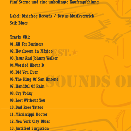
fünf Sterne und eine unbedingte Kaufempfehlung.
Label: Dixiefrog Records / Bertus Musikvertrieb
Stil: Blues
Tracks CD1:
01. All For Business
02. Hotelroom in México
03. Jesus And Johnny Walker
04. Worried About It
05. Did You Ever
06. The King Of San Antone
07. Handful Of Rain
08. Cry Today
09. Lost Without You
10. Bad Rose Tattoo
11. Mississippi Doctor
12. New York City Blues
13. Justified Suspicion