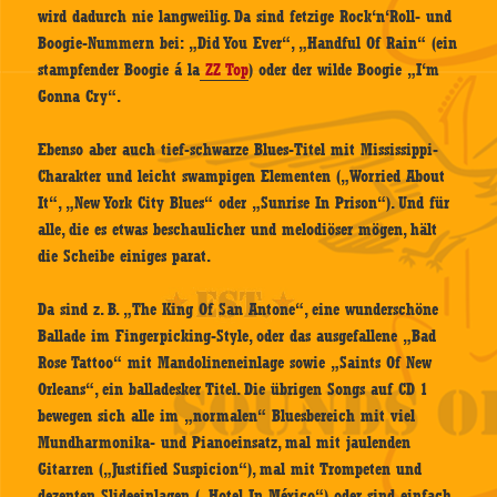
wird dadurch nie langweilig. Da sind fetzige Rock‘n‘Roll- und
Boogie-Nummern bei: „Did You Ever“, „Handful Of Rain“ (ein
stampfender Boogie á la
ZZ Top
) oder der wilde Boogie „I‘m
Gonna Cry“.
Ebenso aber auch tief-schwarze Blues-Titel mit Mississippi-
Charakter und leicht swampigen Elementen („Worried About
It“, „New York City Blues“ oder „Sunrise In Prison“). Und für
alle, die es etwas beschaulicher und melodiöser mögen, hält
die Scheibe einiges parat.
Da sind z. B. „The King Of San Antone“, eine wunderschöne
Ballade im Fingerpicking-Style, oder das ausgefallene „Bad
Rose Tattoo“ mit Mandolineneinlage sowie „Saints Of New
Orleans“, ein balladesker Titel. Die übrigen Songs auf CD 1
bewegen sich alle im „normalen“ Bluesbereich mit viel
Mundharmonika- und Pianoeinsatz, mal mit jaulenden
Gitarren („Justified Suspicion“), mal mit Trompeten und
dezenten Slideeinlagen („Hotel In México“) oder sind einfach