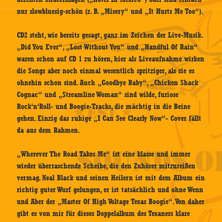
nur slowbluesig-schön (z. B. „Misery“ und „It Hurts Me Too“).
CD2 steht, wie bereits gesagt, ganz im Zeichen der Live-Musik.
„Did You Ever“, „Lost Without You“ und „Handful Of Rain“
waren schon auf CD 1 zu hören, hier als Liveaufnahme wirken
die Songs aber noch einmal wesentlich spritziger, als sie es
ohnehin schon sind. Auch „Goodbye Baby“, „Chicken Shack
Cognac“ und „Streamline Woman“ sind wilde, furiose
Rock‘n‘Roll- und Boogie-Tracks, die mächtig in die Beine
gehen. Einzig das ruhige „I Can See Clearly Now“- Cover fällt
da aus dem Rahmen.
„Wherever The Road Takes Me“ ist eine klasse und immer
wieder überraschende Scheibe, die den Zuhörer mitzureißen
vermag. Neal Black und seinen Heilern ist mit dem Album ein
richtig guter Wurf gelungen, er ist tatsächlich und ohne Wenn
und Aber der „Master Of High Voltage Texas Boogie“. Von daher
gibt es von mir für dieses Doppelalbum des Texaners klare