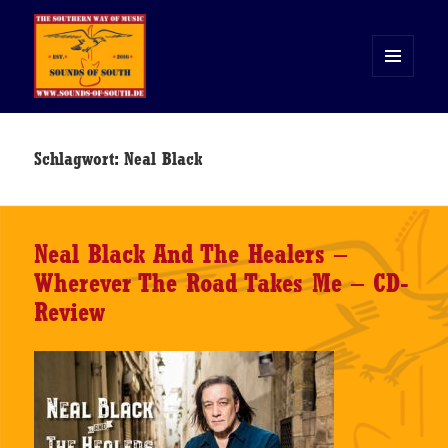
MENÜ
UND
WIDGETS
Sounds of South
Schlagwort:
Neal Black
Neal Black And The Healers –
Wherever The Road Takes Me – CD-
Review