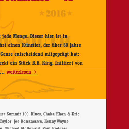
 jede Menge. Dieser hier ist in
hrt einen Künstler, der über 60 Jahre
Genre entscheidend mitgeprägt hat:
kt ein Stück B.B. King. Initiiert von
Various
d …
weiterlesen
Artists
–
B.B.
King’s
er
,
,
lues Summit 100
Blues
Chaka Khan & Eric
Blues
,
,
Taylor
Joe Bonamassa
Kenny Wayne
Summit
,
,
,
ng
Michael McDonald
Paul Rodgers