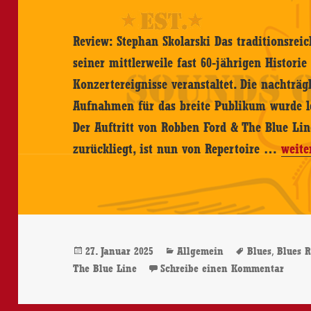
Review: Stephan Skolarski Das traditionsrei
seiner mittlerweile fast 60-jährigen Histori
Konzertereignisse veranstaltet. Die nachträg
Aufnahmen für das breite Publikum wurde lei
Der Auftritt von Robben Ford & The Blue Line
Robb
zurückliegt, ist nun von Repertoire …
weite
Ford
&
The
Blue
Veröffentlicht
Kategorien
Schlagwört
,
27. Januar 2025
Allgemein
Blues
Blues 
Line
am
zu Ro
The Blue Line
Schreibe einen Kommentar
–
Live