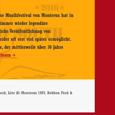
che Musikfestival von Montreux hat in
e immer wieder legendäre
liche Veröffentlichung von
der oft erst viel später ermöglicht.
, der mittlerweile über 30 Jahre
en
rlesen
er
,
,
Rock
Live At Montreux 1993
Robben Ford &
bben Ford & The Blue Line – Live At Montreux 1993 – CD/DVD-Revi