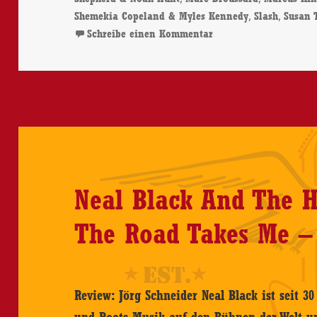
,
,
Shemekia Copeland & Myles Kennedy
Slash
Susan 
zu Various Artists – 
Schreibe einen Kommentar
Neal Black And The H
The Road Takes Me –
Review: Jörg Schneider Neal Black ist seit 3
und Roots Musik auf den Bühnen der Welt un