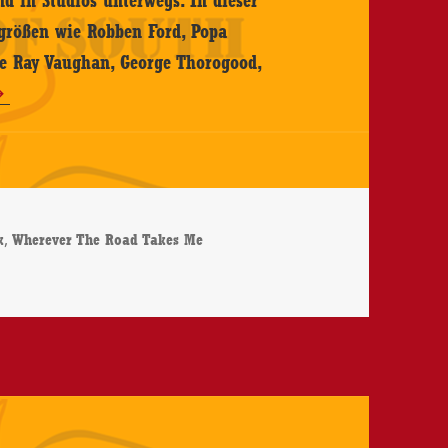
egrößen wie Robben Ford, Popa
ie Ray Vaughan, George Thorogood,
,
k
Wherever The Road Takes Me
e Healers – Wherever The Road Takes Me – CD-Review