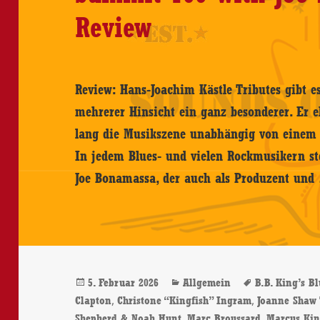
Review
Review: Hans-Joachim Kästle Tributes gibt es
mehrerer Hinsicht ein ganz besonderer. Er e
lang die Musikszene unabhängig von einem 
In jedem Blues- und vielen Rockmusikern stec
Joe Bonamassa, der auch als Produzent un
Veröffentlicht
Kategorien
Schlagwört
5. Februar 2026
Allgemein
B.B. King’s B
am
,
,
Clapton
Christone “Kingfish” Ingram
Joanne Shaw 
,
,
Shepherd & Noah Hunt
Marc Broussard
Marcus Ki