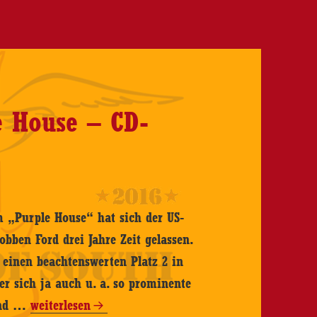
reux
VD-
e House – CD-
w
m „Purple House“ hat sich der US-
bben Ford drei Jahre Zeit gelassen.
 einen beachtenswerten Platz 2 in
er sich ja auch u. a. so prominente
Robben
 und …
weiterlesen