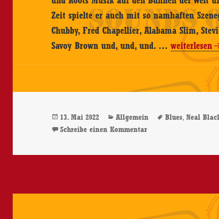
Zeit spielte er auch mit so namhaften Szen
Chubby, Fred Chapellier, Alabama Slim, Stev
Neal
Savoy Brown und, und, und. …
weiterlesen
Black
And
The
Healers
Veröffentlicht
Kategorien
Schlagwörter
,
13. Mai 2022
Allgemein
Blues
Neal Blac
–
am
zu Neal Black And Th
Schreibe einen Kommentar
Wherever
The
Road
Takes
Me
–