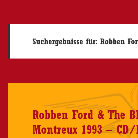
Suchergebnisse für: Robben Fo
Robben Ford & The Bl
Montreux 1993 – CD/