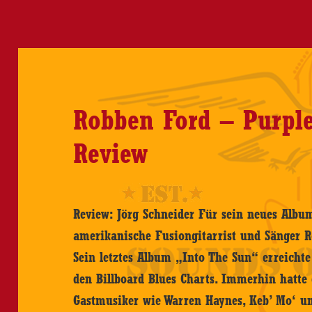
At
Mont
1993
–
CD/D
Robben Ford – Purpl
Revie
Review
Review: Jörg Schneider Für sein neues Albu
amerikanische Fusiongitarrist und Sänger Ro
Sein letztes Album „Into The Sun“ erreichte
den Billboard Blues Charts. Immerhin hatte 
Gastmusiker wie Warren Haynes, Keb’ Mo‘