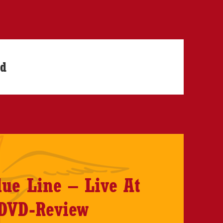
rd
ue Line – Live At
DVD-Review