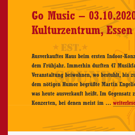
CD-
Go Music – 03.10.202
Review
Kulturzentrum, Essen
Ausverkauftes Haus beim ersten Indoor-Kon
dem Frühjahr. Immerhin durften 47 Musikfan
Veranstaltung beiwohnen, wo bestuhlt, bis 
dem nötigen Humor begrüßte Martin Engeli
was heute ausverkauft heißt. Im Gegensatz 
Go
Konzerten, bei denen meist im …
weiterles
Music
–
03.10.2020