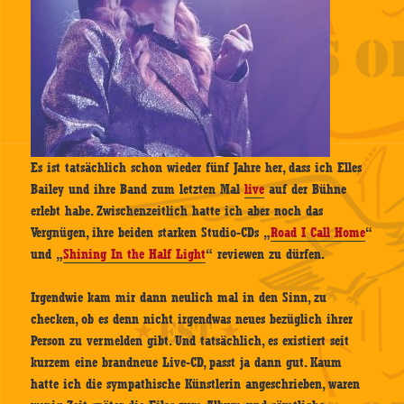
Es ist tatsächlich schon wieder fünf Jahre her, dass ich Elles
Bailey und ihre Band zum letzten Mal
live
auf der Bühne
erlebt habe. Zwischenzeitlich hatte ich aber noch das
Vergnügen, ihre beiden starken Studio-CDs „
Road I Call Home
“
und „
Shining In the Half Light
“ reviewen zu dürfen.
Irgendwie kam mir dann neulich mal in den Sinn, zu
checken, ob es denn nicht irgendwas neues bezüglich ihrer
Person zu vermelden gibt. Und tatsächlich, es existiert seit
kurzem eine brandneue Live-CD, passt ja dann gut. Kaum
hatte ich die sympathische Künstlerin angeschrieben, waren