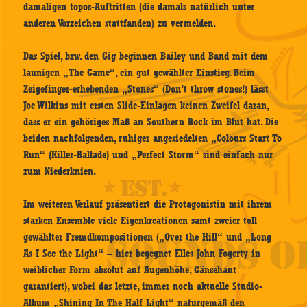
damaligen topos-Auftritten (die damals natürlich unter
anderen Vorzeichen stattfanden) zu vermelden.
Das Spiel, bzw. den Gig beginnen Bailey und Band mit dem
launigen „The Game“, ein gut gewählter Einstieg. Beim
Zeigefinger-erhebenden „Stones“ (Don’t throw stones!) lässt
Joe Wilkins mit ersten Slide-Einlagen keinen Zweifel daran,
dass er ein gehöriges Maß an Southern Rock im Blut hat. Die
beiden nachfolgenden, ruhiger angesiedelten „Colours Start To
Run“ (Killer-Ballade) und „Perfect Storm“ sind einfach nur
zum Niederknien.
Im weiteren Verlauf präsentiert die Protagonistin mit ihrem
starken Ensemble viele Eigenkreationen samt zweier toll
gewählter Fremdkompositionen („Over the Hill“ und „Long
As I See the Light“ – hier begegnet Elles John Fogerty in
weiblicher Form absolut auf Augenhöhe, Gänsehaut
garantiert), wobei das letzte, immer noch aktuelle Studio-
Album „Shining In The Half Light“ naturgemäß den