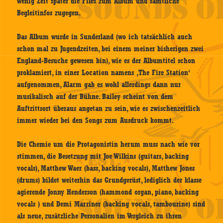
wenig Zeit später die Files zum Album und sämtliche
Begleitinfos zugegen.
Das Album wurde in Sunderland (wo ich tatsächlich auch
schon mal zu Jugendzeiten, bei einem meiner bisherigen zwei
England-Besuche gewesen bin), wie es der Albumtitel schon
proklamiert, in einer Location namens ‚The Fire Station‘
aufgenommen, Alarm gab es wohl allerdings dann nur
musikalisch auf der Bühne. Bailey scheint von dem
Auftrittsort überaus angetan zu sein, wie es zwischenzeitlich
immer wieder bei den Songs zum Ausdruck kommt.
Die Chemie um die Protagonistin herum muss nach wie vor
stimmen, die Besetzung mit Joe Wilkins (guitars, backing
vocals), Matthew Waer (bass, backing vocals), Matthew Jones
(drums) bildet weiterhin das Grundgerüst, lediglich der klasse
agierende Jonny Henderson (hammond organ, piano, backing
vocals ) und Demi Marriner (backing vocals, tambourine) sind
als neue, zusätzliche Personalien im Vergleich zu ihren