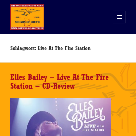
MENÜ
UND
WIDGETS
Sounds of South
Schlagwort:
Live At The Fire Station
Elles Bailey – Live At The Fire
Station – CD-Review