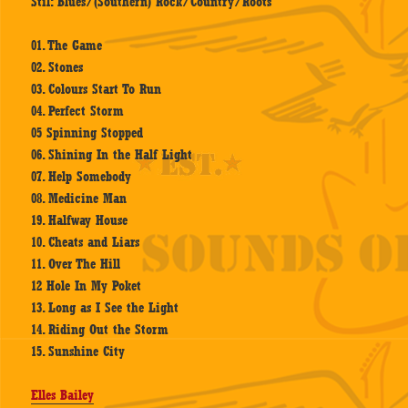
Stil: Blues/(Southern) Rock/Country/Roots
01. The Game
02. Stones
03. Colours Start To Run
04. Perfect Storm
05 Spinning Stopped
06. Shining In the Half Light
07. Help Somebody
08. Medicine Man
19. Halfway House
10. Cheats and Liars
11. Over The Hill
12 Hole In My Poket
13. Long as I See the Light
14. Riding Out the Storm
15. Sunshine City
Elles Bailey