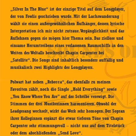
„Silver In The Blue“ ist der einzige Titel auf dem Longplayer,
der von Fowlis geschrieben wurde. Mit der Lachswanderung
wählt sie einen außergewöhnlichen Aufhänger, dessen lyrische
Interpretation ich mir nicht zutraue. Vergänglichkeit und das
Auflehnen gegen sie mögen hier Thema sein. Das ziellose und
einsame Herumtreibens eines verlassenen Raumschiffs in den
Weiten des Weltalls beschreibt Chapin Carpenter bei
„Satellite“. Die Songs sind inhaltlich besonders auffällig und
musikalisch zwei Highlights des Longplayers.
Polwart hat neben „Rebecca“, das ebenfalls zu meinen
Favoriten zählt, noch die Single „Hold Everything“ sowie
„You Know Where You Are” auf der Scheibe verewigt. Die
Stimmen der drei Musikerinnen harmonieren. Obwohl der
Leadgesang wechselt, wirkt das Werk sehr homogen. Der Sopran
ihrer Kolleginnen ergänzt die etwas tieferen Töne von Chapin
Carpenter sehr stimmungsvoll – nicht nur auf dem Titelstück
oder dem abschließenden „Send Love“.