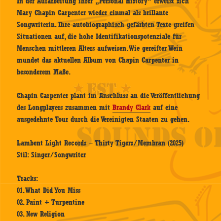
In der Aufarbeitung ihrer „Personal History“ erweist sich
Mary Chapin Carpenter wieder einmal als brillante
Songwriterin. Ihre autobiographisch gefärbten Texte greifen
Situationen auf, die hohe Identifikationspotenziale für
Menschen mittleren Alters aufweisen. Wie gereifter Wein
mundet das aktuellen Album von Chapin Carpenter in
besonderem Maße.
Chapin Carpenter plant im Anschluss an die Veröffentlichung
des Longplayers zusammen mit
Brandy Clark
auf eine
ausgedehnte Tour durch die Vereinigten Staaten zu gehen.
Lambent Light Records – Thirty Tigers/Membran (2025)
Stil: Singer/Songwriter
Tracks:
01. What Did You Miss
02. Paint + Turpentine
03. New Religion