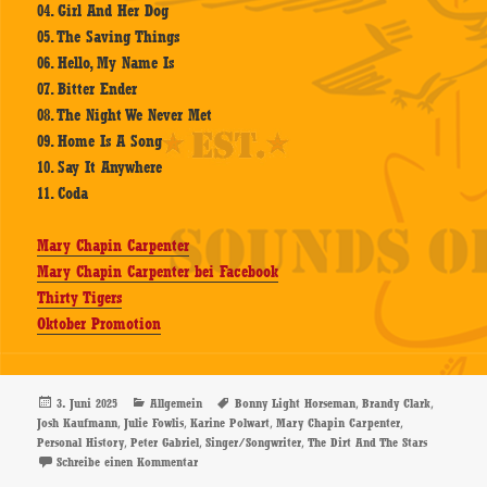
04. Girl And Her Dog
05. The Saving Things
06. Hello, My Name Is
07. Bitter Ender
08. The Night We Never Met
09. Home Is A Song
10. Say It Anywhere
11. Coda
Mary Chapin Carpenter
Mary Chapin Carpenter bei Facebook
Thirty Tigers
Oktober Promotion
Veröffentlicht
Kategorien
Schlagwörter
,
,
3. Juni 2025
Allgemein
Bonny Light Horseman
Brandy Clark
am
,
,
,
,
Josh Kaufmann
Julie Fowlis
Karine Polwart
Mary Chapin Carpenter
,
,
,
Personal History
Peter Gabriel
Singer/Songwriter
The Dirt And The Stars
zu Mary Chapin Carpenter – Personal History – CD-Re
Schreibe einen Kommentar