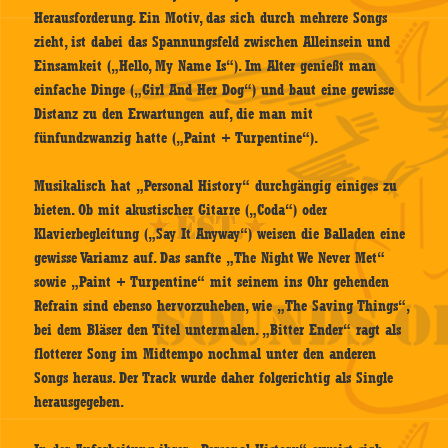
Herausforderung. Ein Motiv, das sich durch mehrere Songs
zieht, ist dabei das Spannungsfeld zwischen Alleinsein und
Einsamkeit („Hello, My Name Is“). Im Alter genießt man
einfache Dinge („Girl And Her Dog“) und baut eine gewisse
Distanz zu den Erwartungen auf, die man mit
fünfundzwanzig hatte („Paint + Turpentine“).
Musikalisch hat „Personal History“ durchgängig einiges zu
bieten. Ob mit akustischer Gitarre („Coda“) oder
Klavierbegleitung („Say It Anyway“) weisen die Balladen eine
gewisse Variamz auf. Das sanfte „The Night We Never Met“
sowie „Paint + Turpentine“ mit seinem ins Ohr gehenden
Refrain sind ebenso hervorzuheben, wie „The Saving Things“,
bei dem Bläser den Titel untermalen. „Bitter Ender“ ragt als
flotterer Song im Midtempo nochmal unter den anderen
Songs heraus. Der Track wurde daher folgerichtig als Single
herausgegeben.