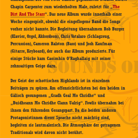
Chapin Carpenter zum wiederholten Male, zuletzt für „
The
Dirt And The Stars
“. Das neue Album wurde innerhalb einer
Woche eingespielt, obwohl die eingeflogene Band die Songs
vorher nicht kannte. Die Begleitung übernahmen Rob Burger
(Klavier, Orgel, Akkordeon), Chris Vatalaro (Schlagzeug,
Percussion), Cameron Ralston (Bass) und Josh Kaufman
(Gitarre, Keyboard), der auch das Album produzierte. Für
einige Stücke kam Caoimhin O’Raghallaig mit seiner
zehnsaitigen Geige dazu.
Der Geist der schottischen Highlands ist in einzelnen
Beiträgen zu spüren. Am offensichtlichsten bei den beiden in
Gälisch gesungenen „Gradh Geal Mo Chridhe“ und
„Buidheann Mo Chridhe Clann Ualrig“. Fowlis übernahm bei
ihnen den führenden Gesangspart. Da die beiden anderen
Protagonistinnen dieser Sprache nicht mächtig sind,
begleiten sie lautmalerisch. Die Atmosphäre der getragenen
Traditionals wird davon nicht berührt.