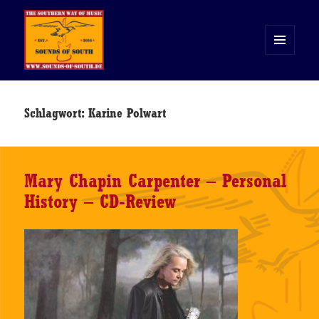
MENÜ
UND
WIDGETS
Sounds of South
Schlagwort:
Karine Polwart
Mary Chapin Carpenter – Personal
History – CD-Review