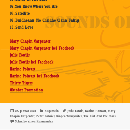
07. You Know Where You Are
08. Satellite
09. Buidheann Mo Chridhe Clann Ualrig
10. Send Love
Mary Chapin Carpenter
Mary Chapin Carpenter bei Facebook
Julie Fowlis
Julie Fowlis bei Facebook
Karine Polwart
Karine Polwart bei Facebook
Thirty Tigers
Oktober Promotion
Veröffentlicht
Kategorien
Schlagwörter
,
,
22. Januar 2025
Allgemein
Julie Fowlis
Karine Polwart
Mary
am
,
,
,
Chapin Carpenter
Peter Gabriel
Singer/Songwriter
The Dirt And The Stars
zu Mary Chapin Carpenter, Julie Fowlis & Karine Pol
Schreibe einen Kommentar