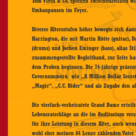
Tom Vieth & Co. spielten zwischenzeitlich wi
Umbaupausen im Foyer.
Diverse Altersstufen höher bewegte sich dann
Harrington, die mit Martin Hötte (guitar), D
(drums) und Jochen Eminger (bass), alias Stil
zusammengestellte Begleitband, zur Seite ha
dem Proben beginnen. Die 74-jährige präsen
Covernummern wie „A Million Dollar Secret
„Magic“, „C.C. Rider“ und als Zugabe den 
Die vierfach-verheiratete Grand Dame erteil
Lebensratschläge an die im Auditorium ver
für ihre Leistung in diesem Alter, auch we
wohl eher meinen 84 Lenze zählenden Vater 