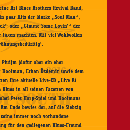
ine Art Blues Brothers Revival Band,
ein paar Hits der Marke „Soul Man“,
ock“ oder „Gimme Some Lovin'“ der
 Faxen machten. Mit viel Wohlwollen
wöhnungsbedürftig‘.
r Pluijm (dafür aber ein eher
r Kooiman, Erkan Özdemir sowie dem
ten ihre aktuelle Live-CD „Live At
 Blues in all seinen Facetten von
 wobei Petes Harp-Spiel und Kooimans
 Am Ende bewies der, auf die Siebzig
, seine immer noch vorhandene
llung für den gediegenen Blues-Freund