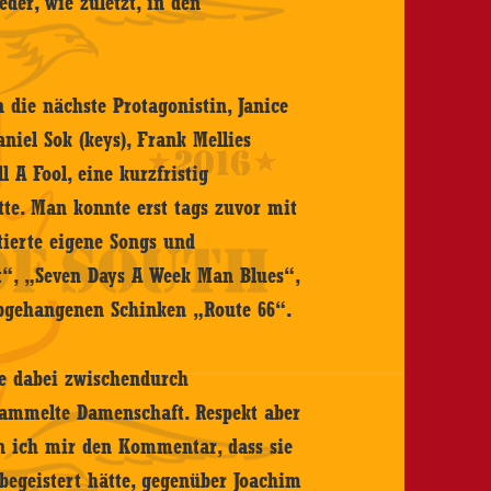
eder, wie zuletzt, in den
 die nächste Protagonistin, Janice
aniel Sok (keys), Frank Mellies
l A Fool, eine kurzfristig
tte. Man konnte erst tags zuvor mit
tierte eigene Songs und
“, „Seven Days A Week Man Blues“,
abgehangenen Schinken „Route 66“.
te dabei zwischendurch
sammelte Damenschaft. Respekt aber
nn ich mir den Kommentar, dass sie
begeistert hätte, gegenüber Joachim