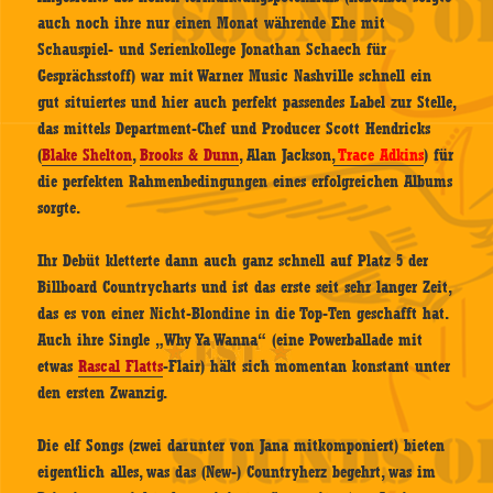
auch noch ihre nur einen Monat währende Ehe mit
Schauspiel- und Serienkollege Jonathan Schaech für
Gesprächsstoff) war mit Warner Music Nashville schnell ein
gut situiertes und hier auch perfekt passendes Label zur Stelle,
das mittels Department-Chef und Producer Scott Hendricks
(
Blake Shelton
,
Brooks & Dunn
,
Alan Jackson,
Trace Adkins
) für
die perfekten Rahmenbedingungen eines erfolgreichen Albums
sorgte.
Ihr Debüt kletterte dann auch ganz schnell auf Platz 5 der
Billboard Countrycharts und ist das erste seit sehr langer Zeit,
das es von einer Nicht-Blondine in die Top-Ten geschafft hat.
Auch ihre Single „Why Ya Wanna“ (eine Powerballade mit
etwas
Rascal Flatts
-Flair) hält sich momentan konstant unter
den ersten Zwanzig.
Die elf Songs (zwei darunter von Jana mitkomponiert) bieten
eigentlich alles, was das (New-) Countryherz begehrt, was im