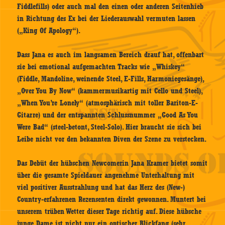
Fiddlefills) oder auch mal den einen oder anderen Seitenhieb
in Richtung des Ex bei der Liederauswahl vermuten lassen
(„King Of Apology“).
Dass Jana es auch im langsamen Bereich drauf hat, offenbart
sie bei emotional aufgemachten Tracks wie „Whiskey“
(Fiddle, Mandoline, weinende Steel, E-Fills, Harmoniegesänge),
„Over You By Now“ (kammermusikartig mit Cello und Steel),
„When You’re Lonely“ (atmosphärisch mit toller Bariton-E-
Gitarre) und der entspannten Schlussnummer „Good As You
Were Bad“ (steel-betont, Steel-Solo). Hier braucht sie sich bei
Leibe nicht vor den bekannten Diven der Szene zu verstecken.
Das Debüt der hübschen Newcomerin Jana Kramer bietet somit
über die gesamte Spieldauer angenehme Unterhaltung mit
viel positiver Ausstrahlung und hat das Herz des (New-)
Country-erfahrenen Rezensenten direkt gewonnen. Muntert bei
unserem trüben Wetter dieser Tage richtig auf. Diese hübsche
junge Dame ist nicht nur ein optischer Blickfang (sehr