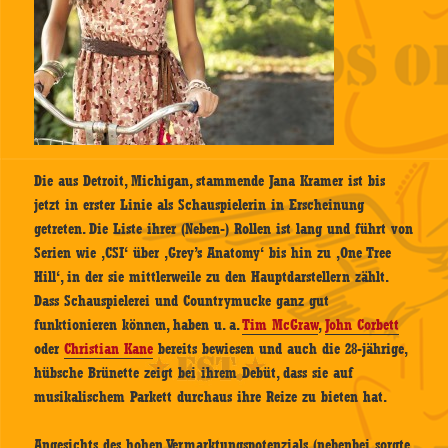
Die aus Detroit, Michigan, stammende Jana Kramer ist bis
jetzt in erster Linie als Schauspielerin in Erscheinung
getreten. Die Liste ihrer (Neben-) Rollen ist lang und führt von
Serien wie ‚CSI‘ über ‚Grey’s Anatomy‘ bis hin zu ‚One Tree
Hill‘, in der sie mittlerweile zu den Hauptdarstellern zählt.
Dass Schauspielerei und Countrymucke ganz gut
funktionieren können, haben u. a.
Tim McGraw
,
John Corbett
oder
Christian Kane
bereits bewiesen und auch die 28-jährige,
hübsche Brünette zeigt bei ihrem Debüt, dass sie auf
musikalischem Parkett durchaus ihre Reize zu bieten hat.
Angesichts des hohen Vermarktungspotenzials (nebenbei sorgte