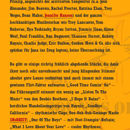
Prinzip, angesichts der arrivierten Songwriter (u.a. Jessi
Alexander, Jim Beavers, Rachel Proctor, Katrina Elam, Troy
Verges, Dean Maher,
Jennifer Hanson
) und der ganzen
hochkarätigen Musikerschar wie Troy Lancaster, Tom
Bukovac, Ilya Toshinsky, Bryan Sutton, Jimmie Sloas, Glenn
Worf, Paul Franklin, Dan Dugmore, Shannon Forrest, Aubrey
Haynie, Charlie Judge, Eric Darken, Gordon Mote & Co. (die sich
spürbar für Jana ins Zeug legten), keine Überraschung ist.
Da gibt es einige richtig fröhlich abgehende Stücke, die dank
ihrer noch sehr unverbraucht und jung klingenden Stimme
absolut gute Laune verbreiten und auch immer mit einem
gewissen Flirt-Faktor aufwarten („Good Time Comin‘ On“ –
das Führungsriff erinnert ein wenig an „Listen To The
Music“ von den Doobie Brothers; „I Hope It Rains“ –
herrliches Mandolinengezirpe von Haynie; „Goodbye
California“ – rhythmische Claps, Ooo-Ooh-Ooh-Gesänge Marke
SHeDAISY
; „One Of The Boys“ – mit Foot-Stompin‘-Refrain;
„What I Love About Your Love“ – cooler Rhythmus,