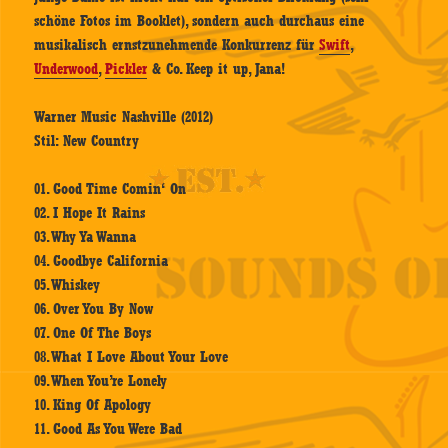
schöne Fotos im Booklet), sondern auch durchaus eine
musikalisch ernstzunehmende Konkurrenz für
Swift
,
Underwood
,
Pickler
& Co. Keep it up, Jana!
Warner Music Nashville (2012)
Stil: New Country
01. Good Time Comin‘ On
02. I Hope It Rains
03. Why Ya Wanna
04. Goodbye California
05. Whiskey
06. Over You By Now
07. One Of The Boys
08. What I Love About Your Love
09. When You’re Lonely
10. King Of Apology
11. Good As You Were Bad