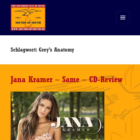
MENÜ
UND
WIDGETS
Sounds of South
Schlagwort:
Grey’s Anatomy
Jana Kramer – Same – CD-Review