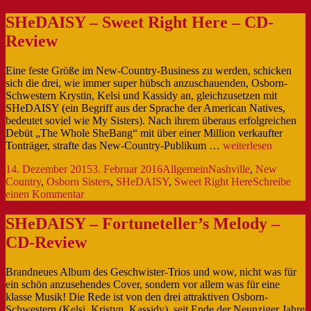
SHeDAISY – Sweet Right Here – CD-
Review
Eine feste Größe im New-Country-Business zu werden, schicken
sich die drei, wie immer super hübsch anzuschauenden, Osborn-
Schwestern Krystin, Kelsi und Kassidy an, gleichzusetzen mit
SHeDAISY (ein Begriff aus der Sprache der American Natives,
bedeutet soviel wie My Sisters). Nach ihrem überaus erfolgreichen
Debüt „The Whole SheBang“ mit über einer Million verkaufter
SHeDAISY
Tonträger, strafte das New-Country-Publikum …
weiterlesen
–
Veröffentlicht
Kategorien
Schlagwörter
14. Dezember 2015
3. Februar 2016
Allgemein
Nashville
,
New
Sweet
am
Country
,
Osborn Sisters
,
SHeDAISY
,
Sweet Right Here
Schreibe
Right
zu
einen Kommentar
Here
SHeDAISY
–
–
CD-
SHeDAISY – Fortuneteller’s Melody –
Sweet
Review
CD-Review
Right
Here
–
Brandneues Album des Geschwister-Trios und wow, nicht was für
CD-
ein schön anzusehendes Cover, sondern vor allem was für eine
Review
klasse Musik! Die Rede ist von den drei attraktiven Osborn-
Schwestern (Kelsi, Kristyn, Kassidy), seit Ende der Neunziger Jahre