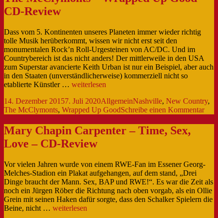
–
Review
CD-Review
Brave
–
CD-
Dass vom 5. Kontinenten unseres Planeten immer wieder richtig
Review
tolle Musik herüberkommt, wissen wir nicht erst seit den
monumentalen Rock’n Roll-Urgesteinen von AC/DC. Und im
Countrybereich ist das nicht anders! Der mittlerweile in den USA
zum Superstar avancierte Keith Urban ist nur ein Beispiel, aber auch
in den Staaten (unverständlicherweise) kommerziell nicht so
The
etablierte Künstler …
weiterlesen
McClymonts
Veröffentlicht
Kategorien
Schlagwörter
14. Dezember 2015
7. Juli 2020
Allgemein
Nashville
,
New Country
,
–
am
zu
The McClymonts
,
Wrapped Up Good
Schreibe einen Kommentar
Wrapped
The
Up
McC
Good
Mary Chapin Carpenter – Time, Sex,
–
–
Love – CD-Review
Wra
CD-
Up
Review
Goo
Vor vielen Jahren wurde von einem RWE-Fan im Essener Georg-
–
Melches-Stadion ein Plakat aufgehangen, auf dem stand, „Drei
CD-
Dinge braucht der Mann. Sex, BAP und RWE!“. Es war die Zeit als
Rev
noch ein Jürgen Röber die Richtung nach oben vorgab, als ein Ollie
Grein mit seinen Haken dafür sorgte, dass den Schalker Spielern die
Mary
Beine, nicht …
weiterlesen
Chapin