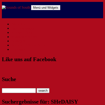
Zum
Inhalt
Menü und Widgets
springen
Sounds of South
The Southern Way Of Music
Aktuelles
Interpretenskala
Konzert-Tipps
Musiknachrichten
Sonstiges
Sounds Of South VIPs
Impressum
Like uns auf Facebook
Suche
Suchergebnisse für: SHeDAISY