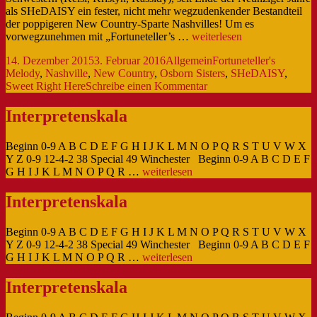
als SHeDAISY ein fester, nicht mehr wegzudenkender Bestandteil
der poppigeren New Country-Sparte Nashvilles! Um es
SHeDAISY
vorwegzunehmen mit „Fortuneteller’s …
weiterlesen
–
Veröffentlicht
Kategorien
Schlagwörter
14. Dezember 2015
3. Februar 2016
Allgemein
Fortuneteller's
Fortuneteller’s
am
Melody
,
Nashville
,
New Country
,
Osborn Sisters
,
SHeDAISY
,
Melody
zu
Sweet Right Here
Schreibe einen Kommentar
–
SHeDAISY
CD-
–
Review
Interpretenskala
Fortuneteller’s
Melody
Beginn 0-9 A B C D E F G H I J K L M N O P Q R S T U V W X
–
Y Z 0-9 12-4-2 38 Special 49 Winchester Beginn 0-9 A B C D E F
CD-
Interpretenskala
G H I J K L M N O P Q R …
weiterlesen
Review
Interpretenskala
Beginn 0-9 A B C D E F G H I J K L M N O P Q R S T U V W X
Y Z 0-9 12-4-2 38 Special 49 Winchester Beginn 0-9 A B C D E F
Interpretenskala
G H I J K L M N O P Q R …
weiterlesen
Interpretenskala