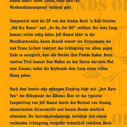
Hamel damit ihren Sound, ohne dass ihr
Wiedererkennungswert verloren geht.
Temporeich wird die EP von den beiden Rock ’n Roll-Stücken
„Old Dry Bones“ und „Go On, Get Off“ eröffnet. Der erste Song
kommt schön erdig daher. Jeff Hamel bläst in die
Mundharmonika, Aaron Arnold steuert ein Gitarrensolo bei
und Tyson Lickert traktiert das Schlagzeug vor allem gegen
Ende so energisch, dass alle Rocker ihre Freude haben. Beim
zweiten Titel kommt Dan Walker an den Tasten das erste Mal
zum Einsatz, wobei die Keyboards dem Song einen vollen
Klang geben.
Nach dem bereits sehr gelungen Einstieg folgt mit „Just Have
You“ der Höhepunkt des Albums. Hier ist das typische
Songwriting von Jeff Hamel durch den Wechsel von Gesang,
akzentuierten Gitarrenriffs und kurzen Breaks deutlich
erkennbar. Die Instrumentalpassage, unterlegt von einem
treibenden Schlagzeug, versprüht ordentlich Southern Rock-