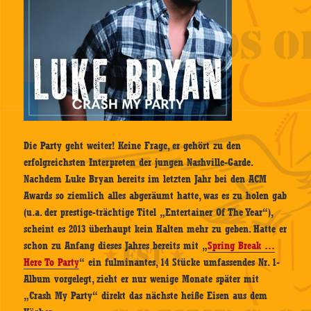
Die Party geht weiter! Keine Frage, er gehört zu den
erfolgreichsten Interpreten der jungen Nashville-Garde.
Nachdem Luke Bryan bereits im letzten Jahr bei den ACM
Awards so ziemlich alles abgeräumt hatte, was es zu holen gab
(u.a. der prestige-trächtige Titel „Entertainer Of The Year“),
scheint es 2013 überhaupt kein Halten mehr zu geben. Hatte er
schon zu Anfang dieses Jahres bereits mit „
Spring Break …
Here To Party
“ ein fulminantes, 14 Stücke umfassendes Nr. 1-
Album vorgelegt, zieht er nur wenige Monate später mit
„Crash My Party“ direkt das nächste heiße Eisen aus dem