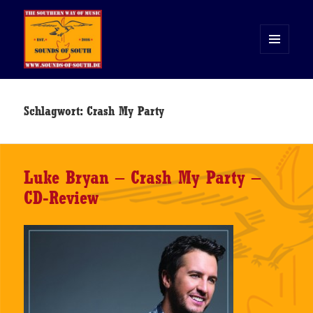
MENÜ
UND
WIDGETS
Sounds of South
Schlagwort:
Crash My Party
Luke Bryan – Crash My Party –
CD-Review