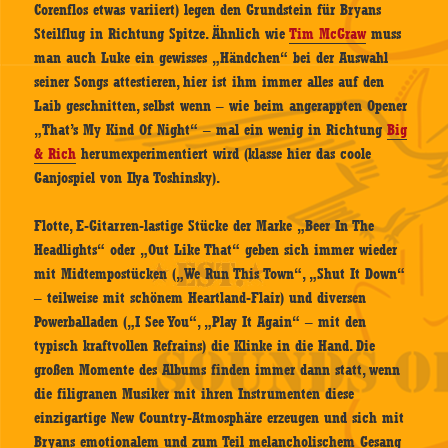
Corenflos etwas variiert) legen den Grundstein für Bryans
Steilflug in Richtung Spitze. Ähnlich wie
Tim McGraw
muss
man auch Luke ein gewisses „Händchen“ bei der Auswahl
seiner Songs attestieren, hier ist ihm immer alles auf den
Laib geschnitten, selbst wenn – wie beim angerappten Opener
„That’s My Kind Of Night“ – mal ein wenig in Richtung
Big
& Rich
herumexperimentiert wird (klasse hier das coole
Ganjospiel von Ilya Toshinsky).
Flotte, E-Gitarren-lastige Stücke der Marke „Beer In The
Headlights“ oder „Out Like That“ geben sich immer wieder
mit Midtempostücken („We Run This Town“, „Shut It Down“
– teilweise mit schönem Heartland-Flair) und diversen
Powerballaden („I See You“, „Play It Again“ – mit den
typisch kraftvollen Refrains) die Klinke in die Hand. Die
großen Momente des Albums finden immer dann statt, wenn
die filigranen Musiker mit ihren Instrumenten diese
einzigartige New Country-Atmosphäre erzeugen und sich mit
Bryans emotionalem und zum Teil melancholischem Gesang