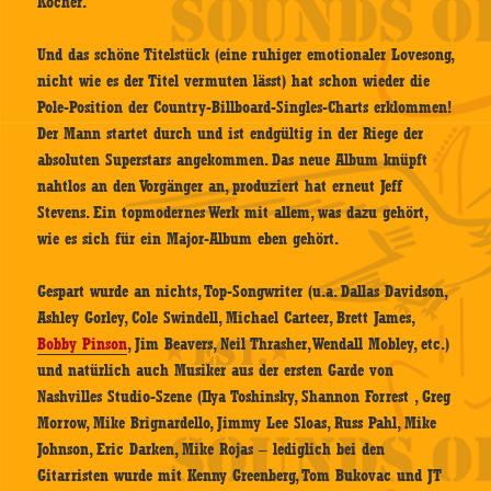
Köcher.
Und das schöne Titelstück (eine ruhiger emotionaler Lovesong,
nicht wie es der Titel vermuten lässt) hat schon wieder die
Pole-Position der Country-Billboard-Singles-Charts erklommen!
Der Mann startet durch und ist endgültig in der Riege der
absoluten Superstars angekommen. Das neue Album knüpft
nahtlos an den Vorgänger an, produziert hat erneut Jeff
Stevens. Ein topmodernes Werk mit allem, was dazu gehört,
wie es sich für ein Major-Album eben gehört.
Gespart wurde an nichts, Top-Songwriter (u.a. Dallas Davidson,
Ashley Gorley, Cole Swindell, Michael Carteer, Brett James,
Bobby Pinson
, Jim Beavers, Neil Thrasher, Wendall Mobley, etc.)
und natürlich auch Musiker aus der ersten Garde von
Nashvilles Studio-Szene (Ilya Toshinsky, Shannon Forrest , Greg
Morrow, Mike Brignardello, Jimmy Lee Sloas, Russ Pahl, Mike
Johnson, Eric Darken, Mike Rojas – lediglich bei den
Gitarristen wurde mit Kenny Greenberg, Tom Bukovac und JT