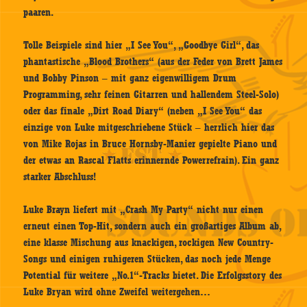
paaren.
Tolle Beispiele sind hier „I See You“, „Goodbye Girl“, das
phantastische „Blood Brothers“ (aus der Feder von Brett James
und Bobby Pinson – mit ganz eigenwilligem Drum
Programming, sehr feinen Gitarren und hallendem Steel-Solo)
oder das finale „Dirt Road Diary“ (neben „I See You“ das
einzige von Luke mitgeschriebene Stück – herrlich hier das
von Mike Rojas in Bruce Hornsby-Manier gepielte Piano und
der etwas an Rascal Flatts erinnernde Powerrefrain). Ein ganz
starker Abschluss!
Luke Brayn liefert mit „Crash My Party“ nicht nur einen
erneut einen Top-Hit, sondern auch ein großartiges Album ab,
eine klasse Mischung aus knackigen, rockigen New Country-
Songs und einigen ruhigeren Stücken, das noch jede Menge
Potential für weitere „No.1“-Tracks bietet. Die Erfolgsstory des
Luke Bryan wird ohne Zweifel weitergehen…