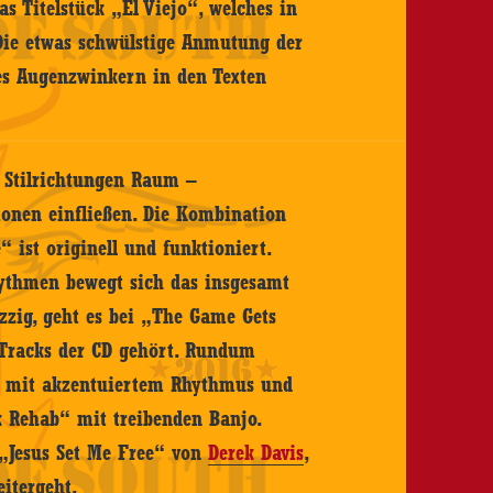
s Titelstück „El Viejo“, welches in
Die etwas schwülstige Anmutung der
hes Augenzwinkern in den Texten
 Stilrichtungen Raum –
ionen einfließen. Die Kombination
 ist originell und funktioniert.
ythmen bewegt sich das insgesamt
zzig, geht es bei „The Game Gets
n Tracks der CD gehört. Rundum
g mit akzentuiertem Rhythmus und
k Rehab“ mit treibenden Banjo.
 „Jesus Set Me Free“ von
Derek Davis
,
itergeht.