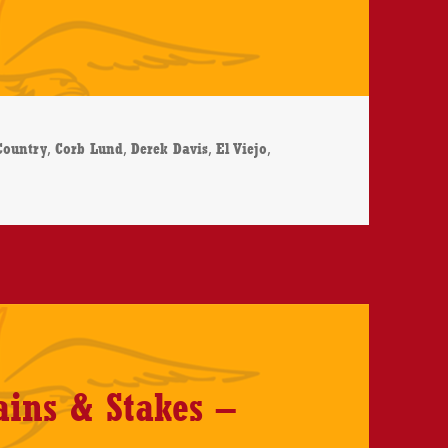
ter
,
,
,
,
Country
Corb Lund
Derek Davis
El Viejo
orb Lund – El Viejo – CD-Review
ins & Stakes –