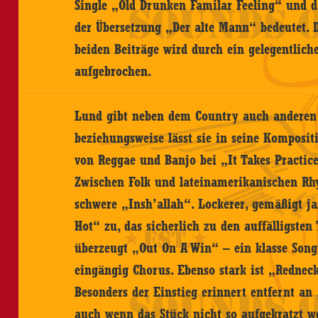
Single „Old Drunken Familar Feeling“ und da
der Übersetzung „Der alte Mann“ bedeutet. 
beiden Beiträge wird durch ein gelegentlic
aufgebrochen.
Lund gibt neben dem Country auch anderen
beziehungsweise lässt sie in seine Komposit
von Reggae und Banjo bei „It Takes Practice“
Zwischen Folk und lateinamerikanischen Rh
schwere „Insh’allah“. Lockerer, gemäßigt ja
Hot“ zu, das sicherlich zu den auffälligste
überzeugt „Out On A Win“ – ein klasse Son
eingängig Chorus. Ebenso stark ist „Rednec
Besonders der Einstieg erinnert entfernt an
auch wenn das Stück nicht so aufgekratzt we