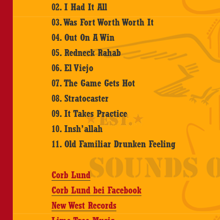
02. I Had It All
03. Was Fort Worth Worth It
04. Out On A Win
05. Redneck Rahab
06. El Viejo
07. The Game Gets Hot
08. Stratocaster
09. It Takes Practice
10. Insh’allah
11. Old Familiar Drunken Feeling
Corb Lund
Corb Lund bei Facebook
New West Records