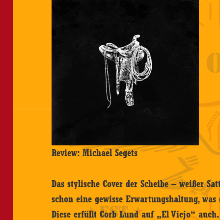
Review: Michael Segets
Das stylische Cover der Scheibe – weißer Sa
schon eine gewisse Erwartungshaltung, was 
Diese erfüllt Corb Lund auf „El Viejo“ auch