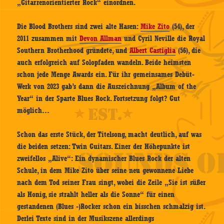
„Gitarrenorientierter Rock“ einordnen.
Die Blood Brothers sind zwei alte Hasen:
Mike Zito
(54), der
2011 zusammen mit
Devon Allman
und Cyril Neville die Royal
Southern Brotherhood gründete, und
Albert Castiglia
(56), die
auch erfolgreich auf Solopfaden wandeln. Beide heimsten
schon jede Menge Awards ein. Für ihr gemeinsames Debüt-
Werk von 2023 gab’s dann die Auszeichnung „Album of the
Year“ in der Sparte Blues Rock. Fortsetzung folgt? Gut
möglich…
Schon das erste Stück, der Titelsong, macht deutlich, auf was
die beiden setzen: Twin Guitars. Einer der Höhepunkte ist
zweifellos „Alive“: Ein dynamischer Blues Rock der alten
Schule, in dem Mike Zito über seine neu gewonnene Liebe
nach dem Tod seiner Frau singt, wobei die Zeile „Sie ist süßer
als Honig, sie strahlt heller als die Sonne“ für einen
gestandenen (Blues -)Rocker schon ein bisschen schmalzig ist.
Derlei Texte sind in der Musikszene allerdings