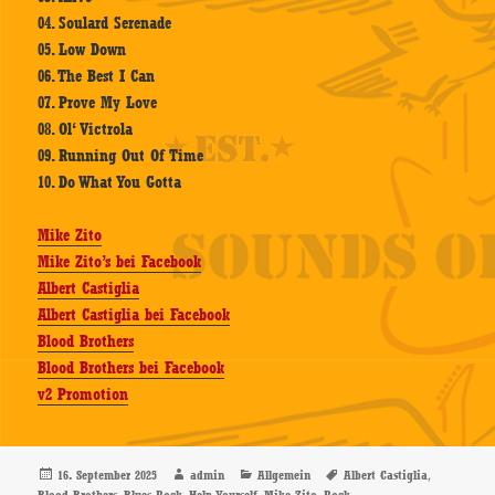
04. Soulard Serenade
05. Low Down
06. The Best I Can
07. Prove My Love
08. Ol‘ Victrola
09. Running Out Of Time
10. Do What You Gotta
Mike Zito
Mike Zito’s bei Facebook
Albert Castiglia
Albert Castiglia bei Facebook
Blood Brothers
Blood Brothers bei Facebook
v2 Promotion
Veröffentlicht
Autor
Kategorien
Schlagwörter
,
16. September 2025
admin
Allgemein
Albert Castiglia
am
,
,
,
,