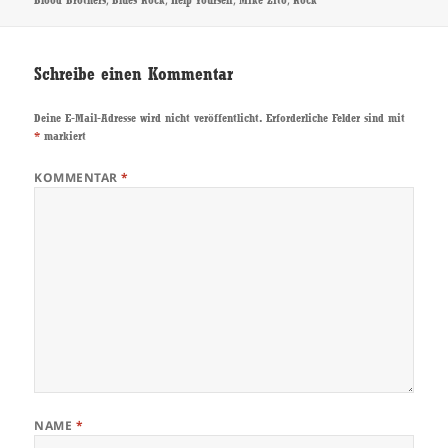
Blood Brothers
Blues Rock
Help Yourself
Mike Zito
Rock
Schreibe einen Kommentar
Deine E-Mail-Adresse wird nicht veröffentlicht.
Erforderliche Felder sind mit
*
markiert
KOMMENTAR
*
NAME
*