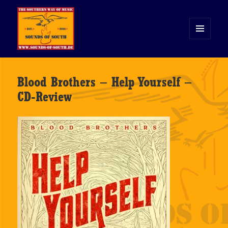
MENÜ
UND
WIDGETS
Sounds of South
Blood Brothers – Help Yourself –
CD-Review