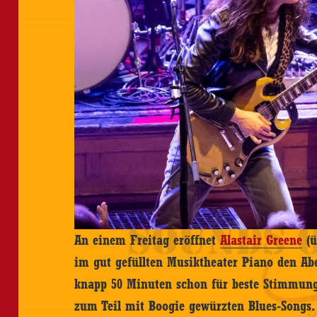
An einem Freitag eröffnet
Alastair Greene
(ü
im gut gefüllten Musiktheater Piano den Abe
knapp 50 Minuten schon für beste Stimmung
zum Teil mit Boogie gewürzten Blues-Songs.