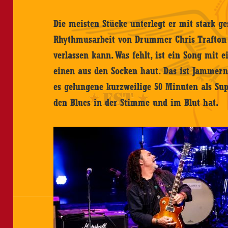
Die meisten Stücke unterlegt er mit stark ges
Rhythmusarbeit von Drummer Chris Trafton u
verlassen kann. Was fehlt, ist ein Song mit
einen aus den Socken haut. Das ist Jammer
es gelungene kurzweilige 50 Minuten als Sup
den Blues in der Stimme und im Blut hat.