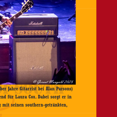
ber Jahre Gitarrist bei Alan Parsons)
nd für Laura Cox. Dabei sorgt er in
 mit seinen southern-getränkten,