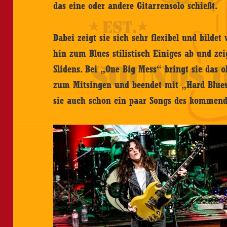
das eine oder andere Gitarrensolo schießt.
Dabei zeigt sie sich sehr flexibel und bilde
hin zum Blues stilistisch Einiges ab und zei
Slidens. Bei „One Big Mess“ bringt sie das
zum Mitsingen und beendet mit „Hard Blues
sie auch schon ein paar Songs des kommend