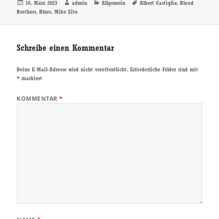
Veröffentlicht
Autor
Kategorien
Schlagwörter
,
10. März 2023
admin
Allgemein
Albert Castiglia
Blood
am
,
,
Brothers
Blues
Mike Zito
Schreibe einen Kommentar
Deine E-Mail-Adresse wird nicht veröffentlicht.
Erforderliche Felder sind mit
*
markiert
KOMMENTAR
*