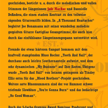
geschrieben, besticht u. a. durch die melodischen und vollen
Stimmen der Sängerinnen
Jade MacRae
und Dannielle
DeAndrea, die einen starken Kontrast zu den teilweise
sägenden Gitarrenriffs bilden. In „A Thousand Heartaches“
begleitet Joe Bonamassa mit seiner wunderbar melodiös
gespielten Gitarre Castiglias Gesangstimme, die auch hier
durch das einfühlsame Sängerinnengespann unterstützt wird.
Freunde der etwas härteren Gangart kommen mit dem
kraftvoll stampfenden Blues Rocker „Tooth And Nail“, der
durchaus auch leichte Southernanteile aufweist, und dem
sehr dynamischen „My Business“ auf Ihre Kosten. Übrigens
wurde „Tooth And Nail“ von keinem geringeren als Tinsley
Ellis extra für das „Blood Brothers“-Projekt geschrieben.
Weitere satte Bluesnummern sind der vor Kummer schwer
triefende Slowblues „You’re Gonna Burn“ und das bedächtige
„No Good Woman“.
Auch der 5-fache Grammy Award Nominee, Produzent und