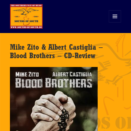
MENÜ
UND
WIDGETS
Sounds of South
Mike Zito & Albert Castiglia –
Blood Brothers – CD-Review