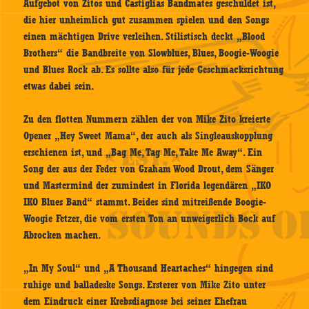
Aufgebot von Zitos und Castiglias Bandmates geschuldet ist,
die hier unheimlich gut zusammen spielen und den Songs
einen mächtigen Drive verleihen. Stilistisch deckt „Blood
Brothers“ die Bandbreite von Slowblues, Blues, Boogie-Woogie
und Blues Rock ab. Es sollte also für jede Geschmacksrichtung
etwas dabei sein.
Zu den flotten Nummern zählen der von Mike Zito kreierte
Opener „Hey Sweet Mama“, der auch als Singleauskopplung
erschienen ist, und „Bag Me, Tag Me, Take Me Away“. Ein
Song der aus der Feder von Graham Wood Drout, dem Sänger
und Mastermind der zumindest in Florida legendären „IKO
IKO Blues Band“ stammt. Beides sind mitreißende Boogie-
Woogie Fetzer, die vom ersten Ton an unweigerlich Bock auf
Abrocken machen.
„In My Soul“ und „A Thousand Heartaches“ hingegen sind
ruhige und balladeske Songs. Ersterer von Mike Zito unter
dem Eindruck einer Krebsdiagnose bei seiner Ehefrau