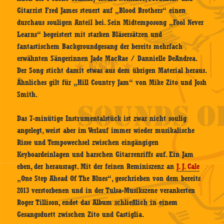
Gitarrist Fred James steuert auf „Blood Brothers“ einen
durchaus souligen Anteil bei. Sein Midtemposong „Fool Never
Learns“ begeistert mit starken Bläsersätzen und
fantastischem Backgroundgesang der bereits mehrfach
erwähnten Sängerinnen Jade MacRae / Dannielle DeAndrea.
Der Song sticht damit etwas aus dem übrigen Material heraus.
Ähnliches gilt für „Hill Country Jam“ von Mike Zito und Josh
Smith.
Das 7-minütige Instrumentalstück ist zwar nicht soulig
angelegt, weist aber im Verlauf immer wieder musikalische
Risse und Tempowechsel zwischen eingängigen
Keyboardeinlagen und harschen Gitarrenriffs auf. Ein Jam
eben, der herausragt. Mit der feinen Reminiszenz an
J. J. Cale
„One Step Ahead Of The Blues“, geschrieben von dem bereits
2013 verstorbenen und in der Tulsa-Musikszene verankerten
Roger Tillison, endet das Album schließlich in einem
Gesangsduett zwischen Zito und Castiglia.