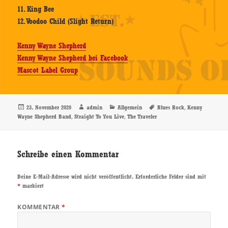
11. King Bee
12. Voodoo Child (Slight Return)
Kenny Wayne Shepherd
Kenny Wayne Shepherd bei Facebook
Mascot Label Group
Veröffentlicht
Autor
Kategorien
Schlagwörter
,
23. November 2020
admin
Allgemein
Blues Rock
Kenny
am
,
,
Wayne Shepherd Band
Straight To You Live
The Traveler
Schreibe einen Kommentar
Deine E-Mail-Adresse wird nicht veröffentlicht.
Erforderliche Felder sind mit
*
markiert
KOMMENTAR
*