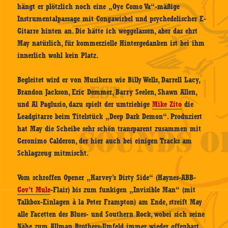
hängt er plötzlich noch eine „Oye Como Va“-mäßige
Instrumentalpassage mit Congawirbel und psychedelischer E-
Gitarre hinten an. Die hätte ich weggelassen, aber das ehrt
May natürlich, für kommerzielle Hintergedanken ist bei ihm
innerlich wohl kein Platz.
Begleitet wird er von Musikern wie Billy Wells, Darrell Lacy,
Brandon Jackson, Eric Demmer, Barry Seelen, Shawn Allen,
und Al Paglusio, dazu spielt der umtriebige
Mike Zito
die
Leadgitarre beim Titelstück „Deep Dark Demon“. Produziert
hat May die Scheibe sehr schön transparent zusammen mit
Geronimo Calderon, der hier auch bei einigen Tracks am
Schlagzeug mitmischt.
Vom schroffen Opener „Harvey’s Dirty Side“ (Haynes-ABB-
Gov’t Mule
-Flair) bis zum funkigen „Invisible Man“ (mit
Talkbox-Einlagen à la Peter Frampton) am Ende, streift May
alle Facetten des Blues- und Southern Rock, wobei sich seine
Nähe zum Allman Brothers-Umfeld immer wieder offenbart.