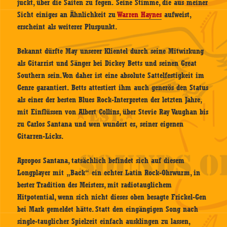
juckt, über die Saiten zu fegen. Seine Stimme, die aus meiner
Sicht einiges an Ähnlichkeit zu
Warren Haynes
aufweist,
erscheint als weiterer Pluspunkt.
Bekannt dürfte May unserer Klientel durch seine Mitwirkung
als Gitarrist und Sänger bei Dickey Betts und seinen Great
Southern sein. Von daher ist eine absolute Sattelfestigkeit im
Genre garantiert. Betts attestiert ihm auch generös den Status
als einer der besten Blues Rock-Interpreten der letzten Jahre,
mit Einflüssen von Albert Collins, über Stevie Ray Vaughan bis
zu Carlos Santana und wen wundert es, seiner eigenen
Gitarren-Licks.
Apropos Santana, tatsächlich befindet sich auf diesem
Longplayer mit „Back“ ein echter Latin Rock-Ohrwurm, in
bester Tradition des Meisters, mit radiotauglichem
Hitpotential, wenn sich nicht dieses oben besagte Frickel-Gen
bei Mark gemeldet hätte. Statt den eingängigen Song nach
single-tauglicher Spielzeit einfach ausklingen zu lassen,