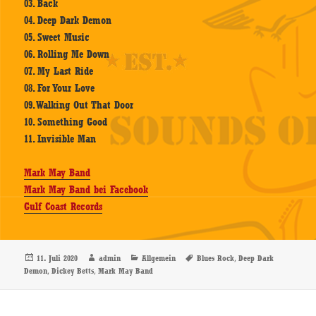
03. Back
04. Deep Dark Demon
05. Sweet Music
06. Rolling Me Down
07. My Last Ride
08. For Your Love
09. Walking Out That Door
10. Something Good
11. Invisible Man
Mark May Band
Mark May Band bei Facebook
Gulf Coast Records
Veröffentlicht
Autor
Kategorien
Schlagwörter
,
11. Juli 2020
admin
Allgemein
Blues Rock
Deep Dark
am
,
,
Demon
Dickey Betts
Mark May Band