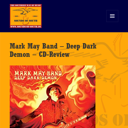
MENÜ
UND
WIDGETS
Sounds of South
Mark May Band – Deep Dark
Demon – CD-Review