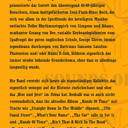
präsentierte das Sextett den überwiegend 40-60-jährigen
Besuchern, einen breitgefächerten Soul-Funk-Blues Rock, der
sich vor allem in der Spielfreude der beteiligten Musiker
entfachte. Toller Rhythmusteppich von Simpson und Adams,
markanter Gesang von Dee, variable Keyboardspielereien vom
Spaßvogel der guten englischen Schule, George Glover, immer
irgendwann durchzogen von Battrums famosen Saxofon-
Plustereien und/oder Hunts E-Soli, bildeten eigentlich das
immer wieder kehrende Grundschema, ohne dass es allerdings
langweilig wurde.
Die Band versteht sich heute als eigenständiges Kollektiv, das
eigentlich weniger auf die Historie zurückschaut und eher
das ‚Hier und Jetzt‘ im Fokus hat. Deshalb war es auch nicht
verwunderlich, dass ihr aktuelles Album „Hands Of Time“ mit
Tracks wie „Straight Down In The Middle“ (Opener), „17th
Canal Street“, „What’s Your Name“, „The Cat“ (alle in Set 1)
und „Hands Of Time“, „Ain’t That A Kick In The Head“,