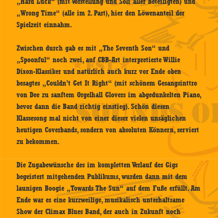
„Hard Luck“ (mit Vorstellung und Soli aller Beteiligten) und
„Wrong Time“ (alle im 2. Part), hier den Löwenanteil der
Spielzeit einnahm.
Zwischen durch gab es mit „The Seventh Son“ und
„Spoonful“ noch zwei, auf CBB-Art interpretierte Willie
Dixon-Klassiker und natürlich auch kurz vor Ende oben
besagtes „Couldn’t Get It Right“ (mit schönem Gesangsinttro
von Dee zu sanftem Orgelhall Glovers im abgedunkelten Piano,
bevor dann die Band richtig einstieg). Schön diesen
Klassesong mal nicht von einer dieser vielen unsäglichen
heutigen Coverbands, sondern von absoluten Könnern, serviert
zu bekommen.
Die Zugabewünsche des im kompletten Verlauf des Gigs
begeistert mitgehenden Publikums, wurden dann mit dem
launigen Boogie „Towards The Sun“ auf dem Fuße erfüllt. Am
Ende war es eine kurzweilige, musikalisch unterhaltsame
Show der Climax Blues Band, der auch in Zukunft noch