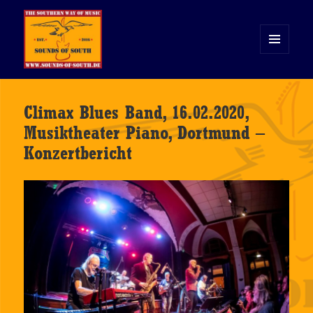
MENÜ
UND
WIDGETS
Sounds of South
Climax Blues Band, 16.02.2020,
Musiktheater Piano, Dortmund –
Konzertbericht