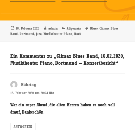
Veröffentlicht
Autor
Kategorien
Schlagwörter
,
18. Februar 2020
admin
Allgemein
Blues
Climax Blues
am
,
,
,
,
Band
Dortmund
Jazz
Musiktheater Piano
Rock
Ein Kommentar zu „Climax Blues Band, 16.02.2020,
Musiktheater Piano, Dortmund – Konzertbericht“
Bühring
sagt:
18. Februar 2020 um 20:33 Uhr
War ein super Abend, die alten Herren haben es noch voll
drauf, Dankeschön
ANTWORTEN