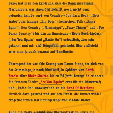
Dabei hat man den Eindruck, dass die Band ihre finale
Marschroute, was ihren Stil betrifft, noch nicht ganz
gefunden hat. Da wird von Country-/Southern Rock („Holy
Water“, das launige „Big Dogs“), keltischem Folk („Anna
Lynn“), New Country („Mississippi“, „Crazy Things“ und „Too
Damn Country“) bis hin zu Americana-/Roots Rock-Liedern
(„See You Again“ und „Radio On“) ordentlich, aber sehr
gekonnt und mit viel Feingefühl, gemischt. Aber vielleicht
setzt man ja auch bewusst auf Bandbreite.
Überragend der variable Gesang von Lance Stone, der sich von
der Stimmlage, je nach Musikstil, in Sphären von
Garth
Brooks
, über
Blake Shelton
bis zu Ed Jurdi bewegt. So erinnern
die famosen Lieder „
See You Again
“ (was für ein Ohrwurm!)
und „Radio On“ unweigerlich an die
Band Of Heathens
.
Herrlich dazu passend und auf den Punkt, die immer wieder
eingeflochtenen Harmoniegesänge von Maddie Brown.
Auch die starke, einfühlsame Rhythusfraktion, sowie die