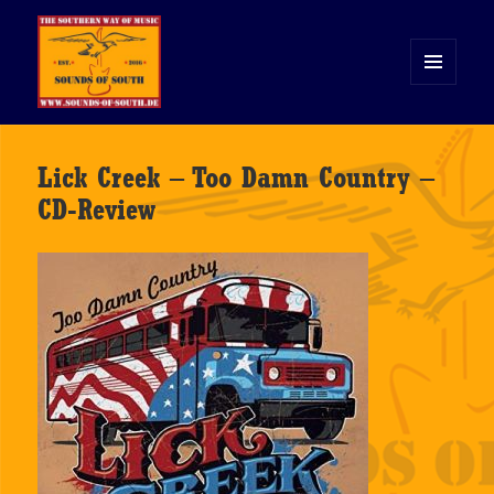
MENÜ
UND
WIDGETS
Sounds of South
Lick Creek – Too Damn Country –
CD-Review