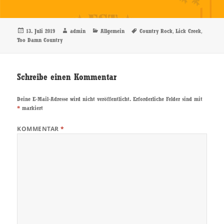
Veröffentlicht
Autor
Kategorien
Schlagwörter
,
,
13. Juli 2019
admin
Allgemein
Country Rock
Lick Creek
am
Too Damn Country
Schreibe einen Kommentar
Deine E-Mail-Adresse wird nicht veröffentlicht.
Erforderliche Felder sind mit
*
markiert
KOMMENTAR
*