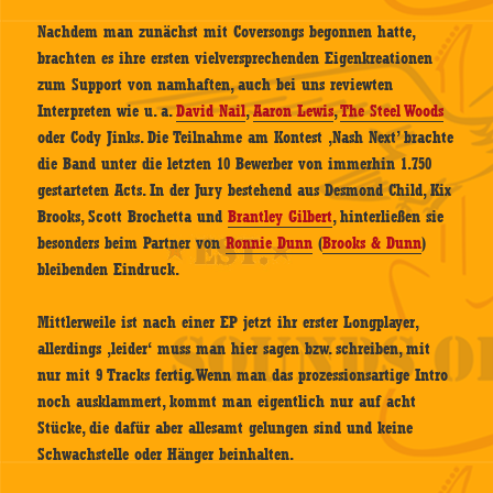
Nachdem man zunächst mit Coversongs begonnen hatte,
brachten es ihre ersten vielversprechenden Eigenkreationen
zum Support von namhaften, auch bei uns reviewten
Interpreten wie u. a.
David Nail
,
Aaron Lewis
,
The Steel Woods
oder Cody Jinks. Die Teilnahme am Kontest ‚Nash Next’ brachte
die Band unter die letzten 10 Bewerber von immerhin 1.750
gestarteten Acts. In der Jury bestehend aus Desmond Child, Kix
Brooks, Scott Brochetta und
Brantley Gilbert
, hinterließen sie
besonders beim Partner von
Ronnie Dunn
(
Brooks & Dunn
)
bleibenden Eindruck.
Mittlerweile ist nach einer EP jetzt ihr erster Longplayer,
allerdings ‚leider‘ muss man hier sagen bzw. schreiben, mit
nur mit 9 Tracks fertig. Wenn man das prozessionsartige Intro
noch ausklammert, kommt man eigentlich nur auf acht
Stücke, die dafür aber allesamt gelungen sind und keine
Schwachstelle oder Hänger beinhalten.