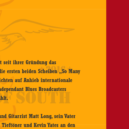
t seit ihrer Gründung das
 die ersten beiden Scheiben „So Many
ichten auf Anhieb internationale
ndependant Blues Broadcasters
hlt.
nd Gitarrist Matt Long, sein Vater
Tieftöner und Kevin Yates an den