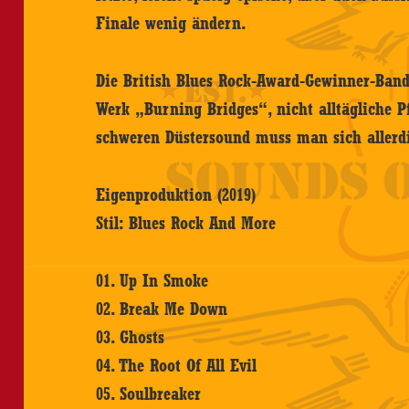
Finale wenig ändern.
Die British Blues Rock-Award-Gewinner-Band
Werk „Burning Bridges“, nicht alltägliche Pf
schweren Düstersound muss man sich allerd
Eigenproduktion (2019)
Stil: Blues Rock And More
01. Up In Smoke
02. Break Me Down
03. Ghosts
04. The Root Of All Evil
05. Soulbreaker