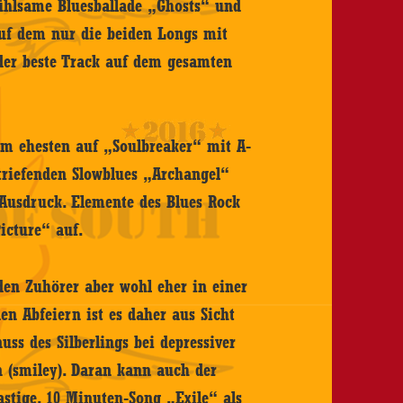
fühlsame Bluesballade „Ghosts“ und
auf dem nur die beiden Longs mit
der beste Track auf dem gesamten
m ehesten auf „Soulbreaker“ mit A-
triefenden Slowblues „Archangel“
Ausdruck. Elemente des Blues Rock
icture“ auf.
den Zuhörer aber wohl eher in einer
n Abfeiern ist es daher aus Sicht
ss des Silberlings bei depressiver
 (smiley). Daran kann auch der
lastige, 10 Minuten-Song „Exile“ als