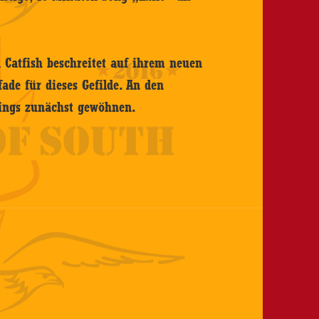
 Catfish beschreitet auf ihrem neuen
ade für dieses Gefilde. An den
ings zunächst gewöhnen.