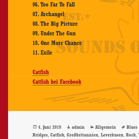
06. Too Far To Fall
07. Archangel
08. The Big Picture
09. Under The Gun
10. One More Chance
11. Exile
Catfish
Catfish bei Facebook
Veröffentlicht
Autor
Kategorien
Schl
4. Juni 2019
admin
Allgemein
Blues
am
,
,
,
,
,
Bridges
Catfish
Großbritannien
Leverkusen
Rock