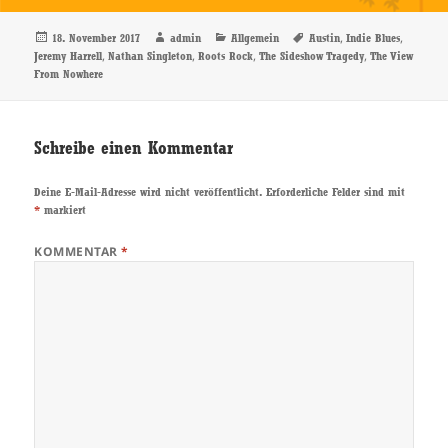
Veröffentlicht
Autor
Kategorien
Schlagwörter
,
,
18. November 2017
admin
Allgemein
Austin
Indie Blues
am
,
,
,
,
Jeremy Harrell
Nathan Singleton
Roots Rock
The Sideshow Tragedy
The View
From Nowhere
Schreibe einen Kommentar
Deine E-Mail-Adresse wird nicht veröffentlicht.
Erforderliche Felder sind mit
*
markiert
KOMMENTAR
*