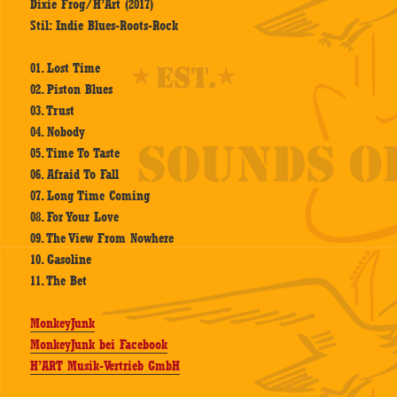
Dixie Frog/H’Art (2017)
Stil: Indie Blues-Roots-Rock
01. Lost Time
02. Piston Blues
03. Trust
04. Nobody
05. Time To Taste
06. Afraid To Fall
07. Long Time Coming
08. For Your Love
09. The View From Nowhere
10. Gasoline
11. The Bet
MonkeyJunk
MonkeyJunk bei Facebook
H’ART Musik-Vertrieb GmbH