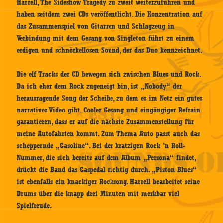
Harrell, The Sideshow Tragedy zu zweit weiterzuführen und
haben seitdem zwei CDs veröffentlicht. Die Konzentration auf
das Zusammenspiel von Gitarren und Schlagzeug in
Verbindung mit dem Gesang von Singleton führt zu einem
erdigen und schnörkellosen Sound, der das Duo kennzeichnet.
Die elf Tracks der CD bewegen sich zwischen Blues und Rock.
Da ich eher dem Rock zugeneigt bin, ist „Nobody“ der
herausragende Song der Scheibe, zu dem es im Netz ein gutes
narratives Video gibt. Cooler Gesang und eingängiger Refrain
garantieren, dass er auf die nächste Zusammenstellung für
meine Autofahrten kommt. Zum Thema Auto passt auch das
scheppernde „Gasoline“. Bei der kratzigen Rock ’n Roll-
Nummer, die sich bereits auf dem Album „Persona“ findet,
drückt die Band das Gaspedal richtig durch. „Piston Blues“
ist ebenfalls ein knackiger Rocksong. Harrell bearbeitet seine
Drums über die knapp drei Minuten mit merkbar viel
Spielfreude.