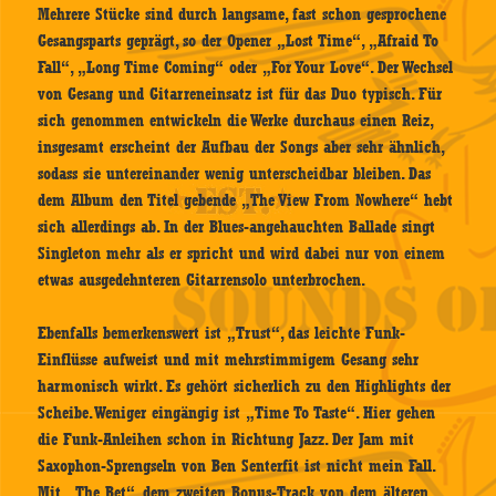
Mehrere Stücke sind durch langsame, fast schon gesprochene
Gesangsparts geprägt, so der Opener „Lost Time“, „Afraid To
Fall“, „Long Time Coming“ oder „For Your Love“. Der Wechsel
von Gesang und Gitarreneinsatz ist für das Duo typisch. Für
sich genommen entwickeln die Werke durchaus einen Reiz,
insgesamt erscheint der Aufbau der Songs aber sehr ähnlich,
sodass sie untereinander wenig unterscheidbar bleiben. Das
dem Album den Titel gebende „The View From Nowhere“ hebt
sich allerdings ab. In der Blues-angehauchten Ballade singt
Singleton mehr als er spricht und wird dabei nur von einem
etwas ausgedehnteren Gitarrensolo unterbrochen.
Ebenfalls bemerkenswert ist „Trust“, das leichte Funk-
Einflüsse aufweist und mit mehrstimmigem Gesang sehr
harmonisch wirkt. Es gehört sicherlich zu den Highlights der
Scheibe. Weniger eingängig ist „Time To Taste“. Hier gehen
die Funk-Anleihen schon in Richtung Jazz. Der Jam mit
Saxophon-Sprengseln von Ben Senterfit ist nicht mein Fall.
Mit „The Bet“, dem zweiten Bonus-Track von dem älteren