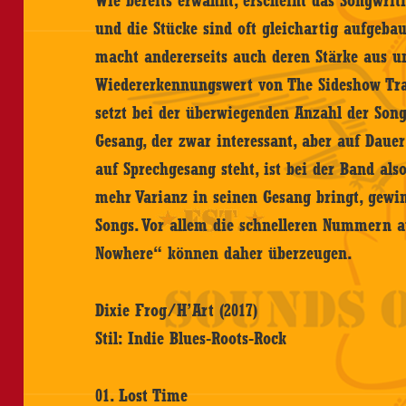
Wie bereits erwähnt, erscheint das Songwrit
und die Stücke sind oft gleichartig aufgebaut
macht andererseits auch deren Stärke aus un
Wiedererkennungswert von The Sideshow Tra
setzt bei der überwiegenden Anzahl der Song
Gesang, der zwar interessant, aber auf Daue
auf Sprechgesang steht, ist bei der Band also
mehr Varianz in seinen Gesang bringt, gew
Songs. Vor allem die schnelleren Nummern 
Nowhere“ können daher überzeugen.
Dixie Frog/H’Art (2017)
Stil: Indie Blues-Roots-Rock
01. Lost Time