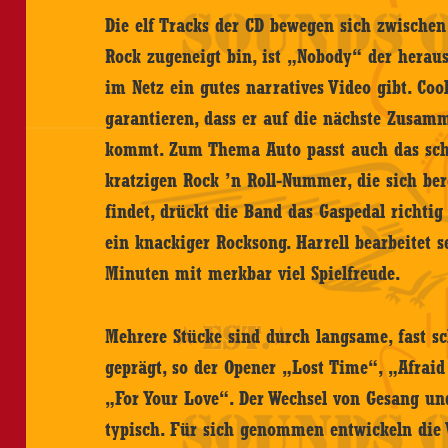
Die elf Tracks der CD bewegen sich zwische
Rock zugeneigt bin, ist „Nobody“ der herau
im Netz ein gutes narratives Video gibt. Co
garantieren, dass er auf die nächste Zusam
kommt. Zum Thema Auto passt auch das sche
kratzigen Rock ’n Roll-Nummer, die sich be
findet, drückt die Band das Gaspedal richtig
ein knackiger Rocksong. Harrell bearbeitet 
Minuten mit merkbar viel Spielfreude.
Mehrere Stücke sind durch langsame, fast s
geprägt, so der Opener „Lost Time“, „Afrai
„For Your Love“. Der Wechsel von Gesang und
typisch. Für sich genommen entwickeln die 