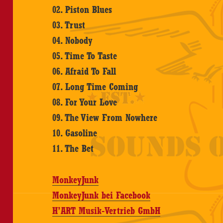
02. Piston Blues
03. Trust
04. Nobody
05. Time To Taste
06. Afraid To Fall
07. Long Time Coming
08. For Your Love
09. The View From Nowhere
10. Gasoline
11. The Bet
MonkeyJunk
MonkeyJunk bei Facebook
H’ART Musik-Vertrieb GmbH