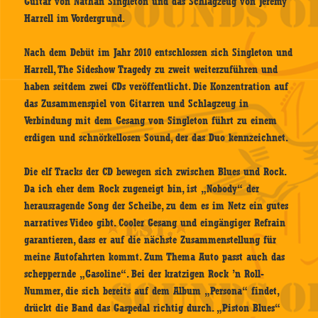
Guitar von Nathan Singleton und das Schlagzeug von Jeremy
Harrell im Vordergrund.
Nach dem Debüt im Jahr 2010 entschlossen sich Singleton und
Harrell, The Sideshow Tragedy zu zweit weiterzuführen und
haben seitdem zwei CDs veröffentlicht. Die Konzentration auf
das Zusammenspiel von Gitarren und Schlagzeug in
Verbindung mit dem Gesang von Singleton führt zu einem
erdigen und schnörkellosen Sound, der das Duo kennzeichnet.
Die elf Tracks der CD bewegen sich zwischen Blues und Rock.
Da ich eher dem Rock zugeneigt bin, ist „Nobody“ der
herausragende Song der Scheibe, zu dem es im Netz ein gutes
narratives Video gibt. Cooler Gesang und eingängiger Refrain
garantieren, dass er auf die nächste Zusammenstellung für
meine Autofahrten kommt. Zum Thema Auto passt auch das
scheppernde „Gasoline“. Bei der kratzigen Rock ’n Roll-
Nummer, die sich bereits auf dem Album „Persona“ findet,
drückt die Band das Gaspedal richtig durch. „Piston Blues“