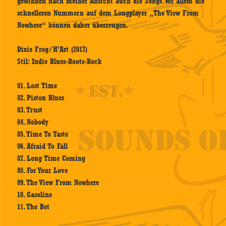
gewinnen nach meiner Ansicht auch die Songs. Vor allem die
schnelleren Nummern auf dem Longplayer „The View From
Nowhere“ können daher überzeugen.
Dixie Frog/H’Art (2017)
Stil: Indie Blues-Roots-Rock
01. Lost Time
02. Piston Blues
03. Trust
04. Nobody
05. Time To Taste
06. Afraid To Fall
07. Long Time Coming
08. For Your Love
09. The View From Nowhere
10. Gasoline
11. The Bet