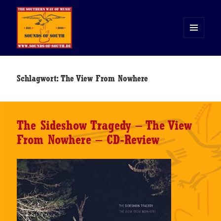
MENÜ
UND
WIDGETS
Sounds of South
Schlagwort:
The View From Nowhere
The Sideshow Tragedy – The View
From Nowhere – CD-Review