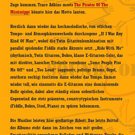
Zuge kommen. Trace Adkins meets
The Pirates Of The
Mississippi
könnte hier das Motto lauten.
Herrlich dann wieder das hochmelodische, von etlichen
Tempo- und Atmosphärenwechseln durchzogene „If I Was Any
Kind Of Man“, wobei die Twin Gitarrenkombination mit
parallel spielender Fiddle starke Akzente setzt. „Ride With Me“
(rhythmisch, Twin Gitarren, Dobro, klasse E-Gitarren-Solo), das
mit direkter, harscher Titelzeile versehene „Some People Piss
Me Off“ und „Too Loud“ (aggressiv, poltrige Drums, Orgel,
southern rockig) forcieren dann wieder das Tempo. Immer
wieder toll, wie einerseits die E-Gitarren eine dominierende
Rolle spielen, dabei aber ständig einen ordentlichen
Gegenwind der stets präsenten, countrytypischen Instrumente
(Fiddle, Dobro, Steel, Piano) zu spüren bekommen.
Die Musiker leisten hier großartige Arbeit. Das letzte Drittel
des Albums steht dann im Zeichen von mit großer