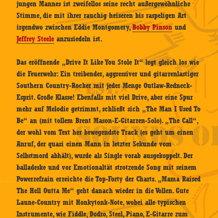
jungen Mannes ist zweifellos seine recht außergewöhnliche
Stimme, die mit ihrer rauchig heiseren bis raspeligen Art
irgendwo zwischen Eddie Montgomery,
Bobby Pinson
und
Jeffrey Steele
anzusiedeln ist.
Das eröffnende „Drive It Like You Stole It“ legt gleich los wie
die Feuerwehr: Ein treibender, aggressiver und gitarrenlastiger
Southern Country-Rocker mit jeder Menge Outlaw-Redneck-
Esprit. Große Klasse! Ebenfalls mit viel Drive, aber eine Spur
mehr auf Melodie getrimmt, schließt sich „The Man I Used To
Be“ an (mit tollem Brent Mason-E-Gitarren-Solo). „The Call“,
der wohl vom Text her bewegendste Track (es geht um einen
Anruf, der quasi einen Mann in letzter Sekunde vom
Selbstmord abhält), wurde als Single vorab ausgekoppelt. Der
balladeske und vor Emotionaltät strotzende Song mit seinem
Powerrefrain erreichte die Top-Forty der Charts. „Mama Raised
The Hell Outta Me“ geht danach wieder in die Vollen. Gute
Laune-Country mit Honkytonk-Note, wobei alle typischen
Instrumente, wie Fiddle, Dodro, Steel, Piano, E-Gitarre zum