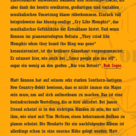
Emotionalität umwobener Balladen und Midtempo-Tracks, die
aber dank der bereits erwähnten, großartigen und variablen
musikalischen Umsetzung klasse rüberkommen. Einfach toll
beispielsweise das bluesig-soulige „Cry Like Memphis“, das
musikalisches Gefühlskino der Extraklasse bietet. Und wenn
Kennon im pianounterlegten Refrain „They cried like
Memphis when they heard the King was gone“
herausintoniert, ist die beühmte Gänsehaut vorprogrammiert.
Er erinnert hier, wie auch bei „Some people piss me off“,
sogar ein wenig an den großen „Bär von Detroit“,
Bob Seger
.
Matt Kennon hat auf seinem sehr starken Southern-lastigem
New Country-Debüt bewiesen, dass es nicht immer ein Major
sein muss, um auf sich aufmerksam zu machen. Das ist eine
beeindruckende Vorstellung, die er hier abliefert. Bei James
Stroud scheint er in den richtigen Händen zu sein, der mit
ihm, wie einst mit Tim McGraw, einen behutsamen Aufbau zu
planen scheint. Die Messlatte für ein nachfolgendes Album ist
allerdings schon in eine enorme Höhe gelegt worden. Matt