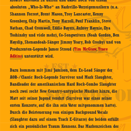
kreativ austoben zu dürfen und dabei noch von einem
absoluten „Who-Is-Who“ an Nashville-Vorzeigemusikern (u.a.
Shannon Forrest, Brent Mason, Troy Lancaster, Kenny
Greenberg, Chip Martin, Tony Harrell, Paul Franklin, Steve
Nathan, Chad Cromwell, Eddie Bayers, Aubrey Haynie, Ilya
Toshinsky und viele mehr), Co-Songwritern (Noah Gordon, Ben
Hayslip, Shenandoah-Sänger Jimmy Yeary, Rob Crosby) und von
Produzenten-Legende James Stroud (
Tim McGraw
,
Trace
Adkins
) unterstützt wird.
Dazu kommen mit Jimi Jamison, dem Ex-Lead Sänger der
AOR-/Classic Rock-Legende Survivor und Mark Slaughter,
Bandleader der amerikanischen Hard Rock-Combo Slaughter
noch zwei recht New Country-untypische Musiker hinzu, die
Matt seit seiner Jugend verehrt (Survivor war eines seiner
ersten Konzerte, auf die ihn sein Vater mitgenommen hatte).
Durch die Beisteuerung von einigen Background Vocals
(Slaughter dazu auf einem Track E-Gitarre) der beiden erfüllt
sich ein persönlicher Traum Kennons. Das Markenzeichen des