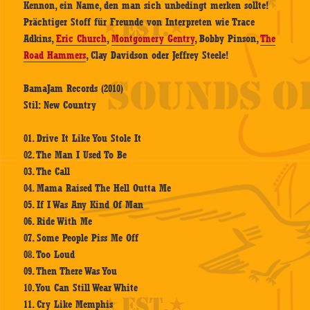
Kennon, ein Name, den man sich unbedingt merken sollte!
Prächtiger Stoff für Freunde von Interpreten wie Trace
Adkins,
Eric Church
,
Montgomery Gentry
, Bobby Pinson,
The
Road Hammers
, Clay Davidson oder Jeffrey Steele!
BamaJam Records (2010)
Stil: New Country
01. Drive It Like You Stole It
02. The Man I Used To Be
03. The Call
04. Mama Raised The Hell Outta Me
05. If I Was Any Kind Of Man
06. Ride With Me
07. Some People Piss Me Off
08. Too Loud
09. Then There Was You
10. You Can Still Wear White
11. Cry Like Memphis