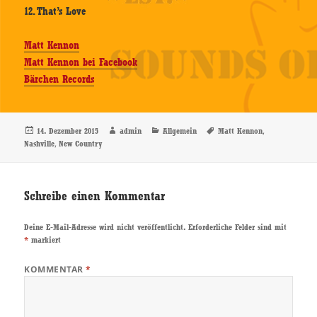
12. That’s Love
Matt Kennon
Matt Kennon bei Facebook
Bärchen Records
Veröffentlicht
Autor
Kategorien
Schlagwörter
,
14. Dezember 2015
admin
Allgemein
Matt Kennon
am
,
Nashville
New Country
Schreibe einen Kommentar
Deine E-Mail-Adresse wird nicht veröffentlicht.
Erforderliche Felder sind mit
*
markiert
KOMMENTAR
*