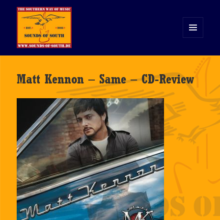
MENÜ
UND
WIDGETS
Sounds of South
Matt Kennon – Same – CD-Review