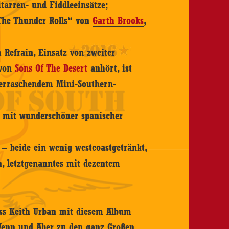
itarren- und Fiddleeinsätze;
The Thunder Rolls“ von
Garth Brooks
,
 Refrain, Einsatz von zweiter
von
Sons Of The Desert
anhört, ist
berraschendem Mini-Southern-
d mit wunderschöner spanischer
;
– beide ein wenig westcoastgetränkt,
, letztgenanntes mit dezentem
ass Keith Urban mit diesem Album
 Wenn und Aber zu den ganz Großen