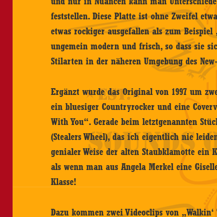
und nur in Nuancen kann man Unterschiede 
feststellen. Diese Platte ist ohne Zweifel etw
etwas rockiger ausgefallen als zum Beispiel 
ungemein modern und frisch, so dass sie si
Stilarten in der näheren Umgebung des New-
Ergänzt wurde das Original von 1997 um zwei
ein bluesiger Countryrocker und eine Cover
With You“. Gerade beim letztgenannten Stüc
(Stealers Wheel), das ich eigentlich nie leid
genialer Weise der alten Staubklamotte ein K
als wenn man aus Angela Merkel eine Gisel
Klasse!
Dazu kommen zwei Videoclips von „Walkin‘ T