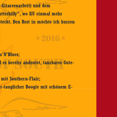
-Gitarrenarbeit) und dem
utterbilly“, wo KU einmal mehr
steckt. Den Rest in möchte ich kurzen
’N’Blues;
 es bereits andeutet, tanzbares Gute-
 mit Southern-Flair;
r-tauglicher Boogie mit schönem E-