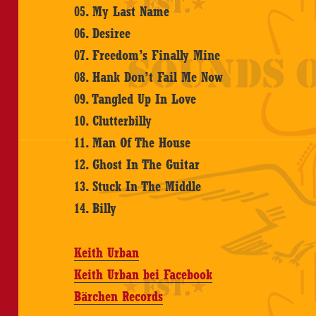
05. My Last Name
06. Desiree
07. Freedom’s Finally Mine
08. Hank Don’t Fail Me Now
09. Tangled Up In Love
10. Clutterbilly
11. Man Of The House
12. Ghost In The Guitar
13. Stuck In The Middle
14. Billy
Keith Urban
Keith Urban bei Facebook
Bärchen Records