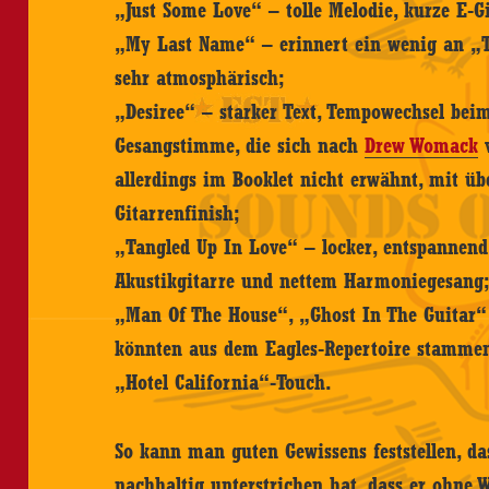
„Just Some Love“ – tolle Melodie, kurze E-G
„My Last Name“ – erinnert ein wenig an „
sehr atmosphärisch;
„Desiree“ – starker Text, Tempowechsel beim
Gesangstimme, die sich nach
Drew Womack
allerdings im Booklet nicht erwähnt, mit ü
Gitarrenfinish;
„Tangled Up In Love“ – locker, entspannen
Akustikgitarre und nettem Harmoniegesang
„Man Of The House“, „Ghost In The Guitar“ 
könnten aus dem Eagles-Repertoire stammen
„Hotel California“-Touch.
So kann man guten Gewissens feststellen, d
nachhaltig unterstrichen hat, dass er ohne