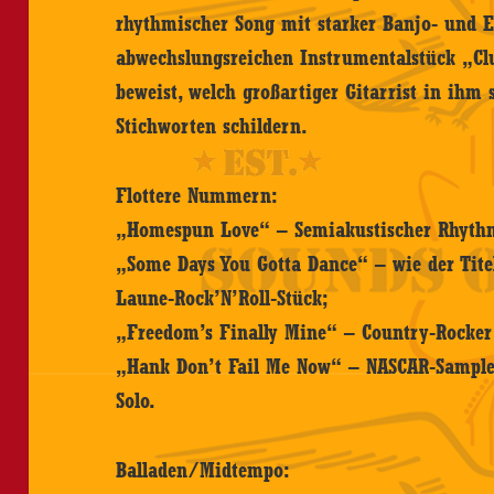
rhythmischer Song mit starker Banjo- und E
abwechslungsreichen Instrumentalstück „Cl
beweist, welch großartiger Gitarrist in ihm 
Stichworten schildern.
Flottere Nummern:
„Homespun Love“ – Semiakustischer Rhythm
„Some Days You Gotta Dance“ – wie der Titel
Laune-Rock’N’Roll-Stück;
„Freedom’s Finally Mine“ – Country-Rocker
„Hank Don’t Fail Me Now“ – NASCAR-Sample
Solo.
Balladen/Midtempo: