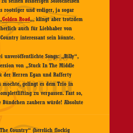
zu seinen bisherigen Soloscheiben
as rootsiger und erdiger, ja sogar
„
Golden Road
„, klingt aber trotzdem
cherlich auch für Liebhaber von
Country interessant sein könnte.
 unveröffentlichte Songs: „Billy“,
version von „Stuck In The Middle
k der Herren Egan und Rafferty
en mochte, gelingt es dem Trio in
omplettlifting zu verpassen. Fast so,
le Bündchen zaubern würde! Absolute
he Country“ (herrlich flockig