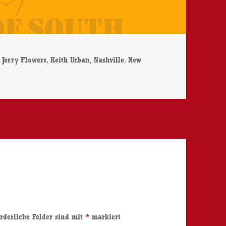
Schlagwörter
,
,
,
Jerry Flowers
Keith Urban
Nashville
New
rderliche Felder sind mit
*
markiert