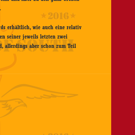
.
ds erhältlich, wie auch eine relativ
n seiner jeweils letzten zwei
d, allerdings aber schon zum Teil