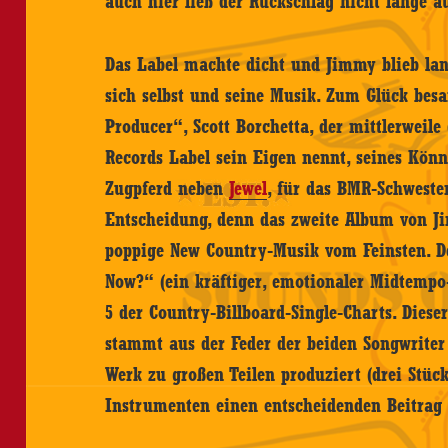
auch hier ließ der Rückschlag nicht lange a
Das Label machte dicht und Jimmy blieb lan
sich selbst und seine Musik. Zum Glück bes
Producer“, Scott Borchetta, der mittlerweile
Records Label sein Eigen nennt, seines Könne
Zugpferd neben
Jewel
, für das BMR-Schweste
Entscheidung, denn das zweite Album von Ji
poppige New Country-Musik vom Feinsten. De
Now?“ (ein kräftiger, emotionaler Midtempo
5 der Country-Billboard-Single-Charts. Diese
stammt aus der Feder der beiden Songwriter 
Werk zu großen Teilen produziert (drei Stüc
Instrumenten einen entscheidenden Beitrag 