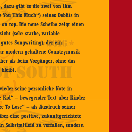
, dazu gibt es die zwei von ihm
e You This Much“) seines Debüts in
 on top. Die neue Scheibe zeigt einen
icht (sehr starke, variable
 gutes Songwriting), der ein
sehr modern gehaltene Countrymusik
cher als beim Vorgänger, ohne das
 bleibt.
ieder seine persönliche Note in
e Kid“ – bewegender Text über Kinder
re To Lose“ – als Ausdruck seiner
ber eine positive, zukunftgerichtete
n Selbstmitleid zu verfallen, sondern