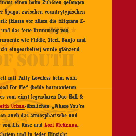
 nimmt einen beim Zuhören gefangen
er Spagat zwischen countrytypischen
k (klasse vor allem die filigrane E-
c und das fette Drumming von
rumente wie Fiddle, Steel, Banjo und
ckt eingearbeitet) wurde glänzend
uett mit Patty Loveless beim wohl
Good For Me“ (beide harmonieren
tes vom einst legendären Duo Hall &
eith Urban
-ähnlichen „Where You’re
hön auch das atmosphärische und
er von Liz Rose und
Lori McKenna
.
chstem und in jeder Hinsicht