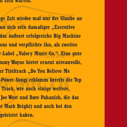
uf sich warten.
ge Zeit wieder mal nur der Glaube an
ann sich sein damaliger „Executive
 das äußerst erfolgreiche Big Machine
ns und verpflichte ihn, als zweites
r-Label „Valory Music Co.“. Eine gute
mmy Wayne bietet erneut niveauvolle,
r Titeltrack „Do You Believe Me
-Power-Song) erklomm bereits die Top
r Track, wie auch einige weitere,
Joe West und Dave Pahanish, die das
ke Mark Bright) und auch bei den
geleistet haben.