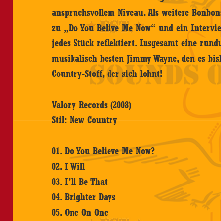
anspruchsvollem Niveau. Als weitere Bonbons
zu „Do You Belive Me Now“ und ein Intervi
jedes Stück reflektiert. Insgesamt eine ru
musikalisch besten Jimmy Wayne, den es bis
Country-Stoff, der sich lohnt!
Valory Records (2008)
Stil: New Country
01. Do You Believe Me Now?
02. I Will
03. I’ll Be That
04. Brighter Days
05. One On One