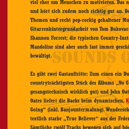
viel eher um Menschen zu motivieren. Das
und hört sich zudem noch richtig gut an. D
Themen und recht pop-rockig gehaltener Musi
Gitarrenhintergrundarbeit von Tom Bukova
Shannon Forrest; die typischen Country-Inst
Mandoline sind aber auch fast immer geschi
bewältigt.
Es gibt zwei Gastauftritte: Zum einen ein D
countryträchtigsten Stück des Albums „No 
gesangstechnisch wirklich gut) und John Oa
Oates liefert die Backs beim dynamischen,
K
Going“ (inkl. Banjountermalung). Wundersc
textlich starke „True Believer“ aus der Fed
Sämtliche zwölf Tracks bewegen sich auf hö