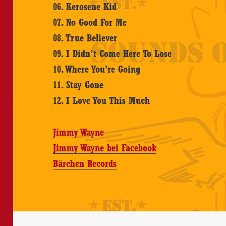
06. Kerosene Kid
07. No Good For Me
08. True Believer
09. I Didn’t Come Here To Lose
10. Where You’re Going
11. Stay Gone
12. I Love You This Much
Jimmy Wayne
Jimmy Wayne bei Facebook
Bärchen Records