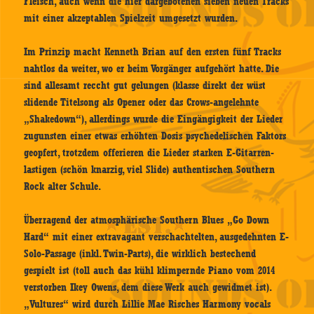
Fleisch, auch wenn die hier dargebotenen sieben neuen Tracks
mit einer akzeptablen Spielzeit umgesetzt wurden.
Im Prinzip macht Kenneth Brian auf den ersten fünf Tracks
nahtlos da weiter, wo er beim Vorgänger aufgehört hatte. Die
sind allesamt reccht gut gelungen (klasse direkt der wüst
slidende Titelsong als Opener oder das Crows-angelehnte
„Shakedown“), allerdings wurde die Eingängigkeit der Lieder
zugunsten einer etwas erhöhten Dosis psychedelischen Faktors
geopfert, trotzdem offerieren die Lieder starken E-Gitarren-
lastigen (schön knarzig, viel Slide) authentischen Southern
Rock alter Schule.
Überragend der atmosphärische Southern Blues „Go Down
Hard“ mit einer extravagant verschachtelten, ausgedehnten E-
Solo-Passage (inkl. Twin-Parts), die wirklich bestechend
gespielt ist (toll auch das kühl klimpernde Piano vom 2014
verstorben Ikey Owens, dem diese Werk auch gewidmet ist).
„Vultures“ wird durch Lillie Mae Risches Harmony vocals