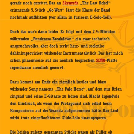
gerade noch gerettet. Das an
Skynyrds
„The Last Rebel“
erinnernde 5. Stück „Go West“ lässt die Klasse der Band
nochmals aufblitzen (vor allem in furiosen E-Solo-Teil).
Doch das war’s dann leider. Es folgt mit dem 7 ½ Minuten
währenden „Ponderosa Breakdown“ ein zwar technisch
anspruchsvolles, aber doch recht herz- und seelenlos
dahinimprovisiert wirkendes Instrumentalstück. Das hat mich
schon phasenweise auf der neulich besprochen
SIMO
-Platte
irgendwann ziemlich genervt.
Dazu kommt am Ende ein ziemlich lustlos und blass
wirkender Song namens „The Pale Horse“, auf dem nur Brian
singend und seine E-Gitarre zu hören sind. Macht irgendwie
den Eindruck, als wenn der Protagonist sich selbst beim
Komponieren auf der Veranda aufgenommen hätte. Das Lied
wirkt trotz eingeflochtenem Slide-Solo unausgegoren.
Die beiden zuletzt genannten Stücke wären als Füller ok