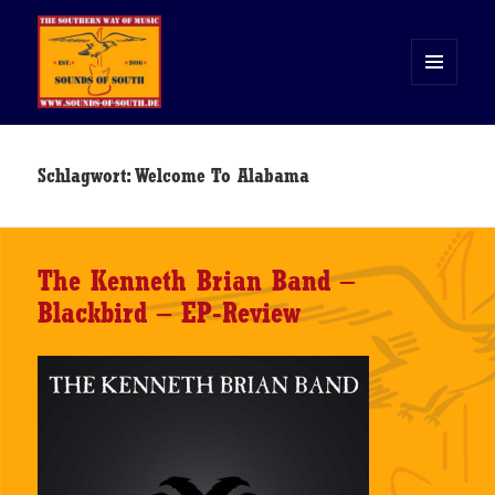
MENÜ
UND
WIDGETS
Sounds of South
Schlagwort:
Welcome To Alabama
The Kenneth Brian Band –
Blackbird – EP-Review