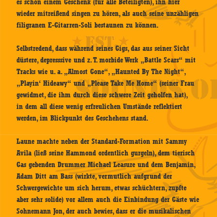
es schon einem Geschenk (für alle Beteiligten), ihn hier
wieder mitreißend singen zu hören, als auch seine unzähligen
filigranen E-Gitarren-Soli bestaunen zu können.
Selbstredend, dass während seines Gigs, das aus seiner Sicht
düstere, depresssive und z. T. morbide Werk „Battle Scars“ mit
Tracks wie u. a. „Almost Gone“, „Haunted By The Night“,
„Playin‘ Hideawy“ und „Please Take Me Home“ (seiner Frau
gewidmet, die ihm durch diese schwere Zeit geholfen hat),
in dem all diese wenig erfreulichen Umstände reflektiert
werden, im Blickpunkt des Geschehens stand.
Laune machte neben der Standard-Formation mit Sammy
Avila (ließ seine Hammond ordentlich gurgeln), dem tierisch
Gas gebenden Drummer Michael Leasure und dem Benjamin,
Adam Ditt am Bass (wirkte, vermutlich aufgrund der
Schwergewichte um sich herum, etwas schüchtern, zupfte
aber sehr solide) vor allem auch die Einbindung der Gäste wie
Sohnemann Jon, der auch bewies, dass er die musikalischen