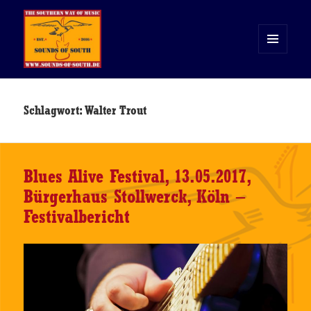
MENÜ
UND
WIDGETS
Sounds of South
Schlagwort:
Walter Trout
Blues Alive Festival, 13.05.2017,
Bürgerhaus Stollwerck, Köln –
Festivalbericht