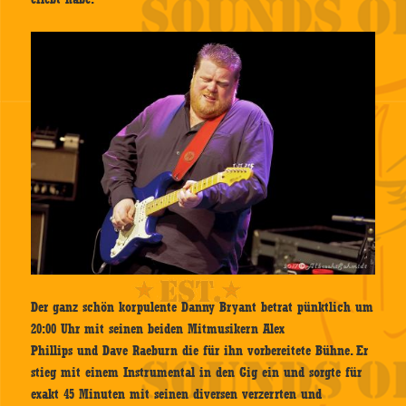
Der ganz schön korpulente Danny Bryant betrat pünktlich um
20:00 Uhr mit seinen beiden Mitmusikern Alex
Phillips und Dave Raeburn die für ihn vorbereitete Bühne. Er
stieg mit einem Instrumental in den Gig ein und sorgte für
exakt 45 Minuten mit seinen diversen verzerrten und