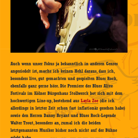
Auch wenn unser Fokus ja bekanntlich in anderen Genres
angesiedelt ist, mache ich keinen Hehl daraus, dass ich,
besonders live, gut gemachten und gespielten Blues Rock,
ebenfalls ganz gerne höre. Die Premiere des Blues Alive
Festivals im Kölner Bürgerhaus Stollwerck bot sich mit dem
hochwertigen Line-up, bestehend aus
Layla Zoe
(die ich
allerdings in letzter Zeit schon fast inflationär gesehen habe)
sowie den Herren Danny Bryant und Blues Rock-Legende
Walter Trout, besonders an, zumal ich die beiden
letztgenannten Musiker bisher noch nicht auf der Bühne
erlebt habe.