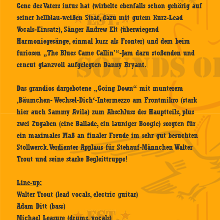
Gene des Vaters intus hat (wirbelte ebenfalls schon gehörig auf
seiner hellblau-weißen Strat, dazu mit gutem Kurz-Lead
Vocals-Einsatz), Sänger Andrew Elt (überwiegend
Harmoniegesänge, einmal kurz als Fronter) und dem beim
furiosen „The Blues Came Callin'“-Jam dazu stoßenden und
erneut glanzvoll aufgelegten Danny Bryant.
Das grandios dargebotene „Going Down“ mit munterem
‚Bäumchen- Wechsel-Dich‘-Intermezzo am Frontmikro (stark
hier auch Sammy Avila) zum Abschluss des Hauptteils, plus
zwei Zugaben (eine Ballade, ein launiger Boogie) sorgten für
ein maximales Maß an finaler Freude im sehr gut besuchten
Stollwerck. Verdienter Applaus für Stehauf-Männchen Walter
Trout und seine starke Begleittruppe!
Line-up:
Walter Trout (lead vocals, electric guitar)
Adam Ditt (bass)
Michael Leasure (drums, vocals)