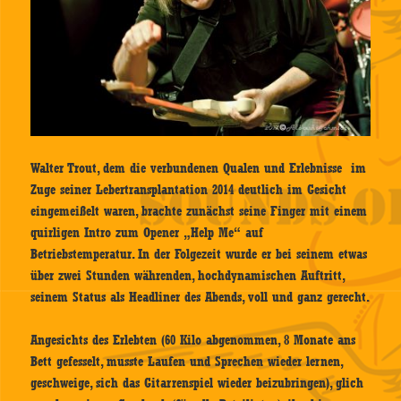
Walter Trout, dem die verbundenen Qualen und Erlebnisse im
Zuge seiner Lebertransplantation 2014 deutlich im Gesicht
eingemeißelt waren, brachte zunächst seine Finger mit einem
quirligen Intro zum Opener „Help Me“ auf
Betriebstemperatur. In der Folgezeit wurde er bei seinem etwas
über zwei Stunden währenden, hochdynamischen Auftritt,
seinem Status als Headliner des Abends, voll und ganz gerecht.
Angesichts des Erlebten (60 Kilo abgenommen, 8 Monate ans
Bett gefesselt, musste Laufen und Sprechen wieder lernen,
geschweige, sich das Gitarrenspiel wieder beizubringen), glich