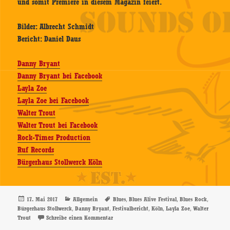
und somit Premiere in diesem Magazin feiert.
Bilder: Albrecht Schmidt
Bericht: Daniel Daus
Danny Bryant
Danny Bryant bei Facebook
Layla Zoe
Layla Zoe bei Facebook
Walter Trout
Walter Trout bei Facebook
Rock-Times Production
Ruf Records
Bürgerhaus Stollwerck Köln
Veröffentlicht
Kategorien
Schlagwörter
,
,
,
17. Mai 2017
Allgemein
Blues
Blues Alive Festival
Blues Rock
am
,
,
,
,
,
Bürgerhaus Stollwerck
Danny Bryant
Festivalbericht
Köln
Layla Zoe
Walter
zu Blues Alive Festival, 13.05.2017, Bürgerhaus 
Trout
Schreibe einen Kommentar