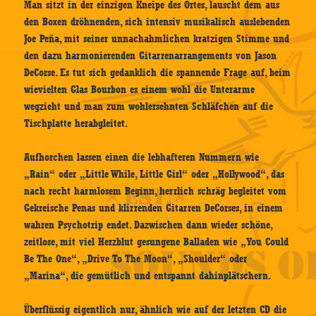
Man sitzt in der einzigen Kneipe des Ortes, lauscht dem aus
den Boxen dröhnenden, sich intensiv musikalisch auslebenden
Joe Peña, mit seiner unnachahmlichen kratzigen Stimme und
den dazu harmonierenden Gitarrenarrangements von Jason
DeCorse. Es tut sich gedanklich die spannende Frage auf, beim
wievielten Glas Bourbon es einem wohl die Unterarme
wegzieht und man zum wohlersehnten Schläfchen auf die
Tischplatte herabgleitet.
Aufhorchen lassen einen die lebhafteren Nummern wie
„Rain“ oder „Little While, Little Girl“ oder „Hollywood“, das
nach recht harmlosem Beginn, herrlich schräg begleitet vom
Gekreische Penas und klirrenden Gitarren DeCorses, in einem
wahren Psychotrip endet. Dazwischen dann wieder schöne,
zeitlose, mit viel Herzblut gesungene Balladen wie „You Could
Be The One“, „Drive To The Moon“, „Shoulder“ oder
„Marina“, die gemütlich und entspannt dahinplätschern.
Überflüssig eigentlich nur, ähnlich wie auf der letzten CD die