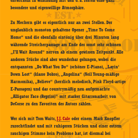
entwickeln in Verbindung mit den o. a. Texten eine ganz
besondere und eigenwillige Atmosphäre.
Zu Meckern gibt es eigentlich nur an zwei Stellen. Der
unglaublich monoton gehaltene Opener „Time To Come
Home“ und die ebenfalls eintönig über drei Minuten lang
währende Streicherpassage am Ende des sonst sehr schönen
„I’ll Wait Around“ nerven ab einem gewissen Zeitpunkt. Alle
anderen Stücke sind aber wunderbar gelungen, wobei die
entspannten „Do What You Do“ (schönes E-Piano), „Layin‘
Down Lost“ (klasse Dobro), „Angelina“ (Neil Young-mäßige
Harmonika), „Believe“ (herrlich melodisch, Pink Floyd-artige
E-Passagen) und das countrymäßig neu aufgemachte
„Alligator Face (Reprise)“ mit starker Gitarrenarbeit von
DeCorse zu den Favoriten des Autors zählen.
Wer sich mit Tom Waits,
J.J. Cale
oder einem Mark Knopfler
zurechtfindet und mit ruhigeren Stücken und einer extrem
rauchigen Stimme kein Probleme hat, ist diesmal bei