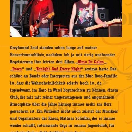
Greyhound Soul standen schon lange auf meiner
Konzertwunschliste, nachdem ich ja mit stetig wachsender
Begeisterung ihre letzten drei Alben „
Alma De Galgo
„,
„
Down
“ und „
Tonight And Every Night
“ reviewt hatte. Das
schöne an Bands oder Interpreten aus der Blue Rose-Familie
ist, dass die Wahrscheinlichkeit relativ hoch ist, sie
irgendwann im Karo in Wesel begutachten zu können, einem
Club, der mir mit seiner ungezwungenen und angenehmen
Atmosphäre über die Jahre hinweg immer mehr ans Herz
gewachsen ist. Ein Verdienst nicht auch zuletzt des Musikers
und Organisators des Karos, Mathias Schüller, der es immer
wieder schafft, interessante Gigs in seinem Jugendclub, für