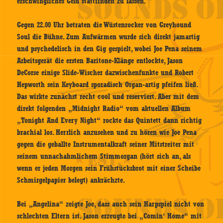
erschwingliches Geld stattfinden zu lassen.
Gegen 22.00 Uhr betraten die Wüstenrocker von Greyhound
Soul die Bühne. Zum Aufwärmen wurde sich direkt jamartig
und psychedelisch in den Gig gespielt, wobei Joe Pena seinem
Arbeitsgerät die ersten Baritone-Klänge entlockte, Jason
DeCorse einige Slide-Wischer dazwischenfunkte und Robert
Hepworth sein Keyboard sporadisch Organ-artig pfeifen ließ.
Das wirkte zunächst recht cool und reserviert. Aber mit dem
direkt folgenden „Midnight Radio“ vom aktuellen Album
„
Tonight And Every Night
“ rockte das Quintett dann richtig
brachial los. Herrlich anzusehen und zu hören wie Joe Pena
gegen die geballte Instrumentalkraft seiner Mitstreiter mit
seinem unnachahmlichem Stimmorgan (hört sich an, als
wenn er jeden Morgen sein Frühstücksbrot mit einer Scheibe
Schmirgelpapier belegt) ankrächzte.
Bei „Angelina“ zeigte Joe, dass auch sein Harpspiel nicht von
schlechten Eltern ist. Jason erzeugte bei „Comin‘ Home“ mit