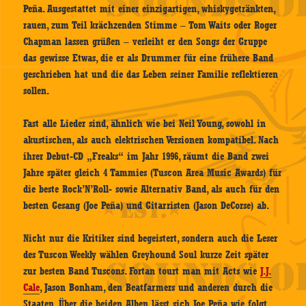
Peña. Ausgestattet mit einer einzigartigen, whiskygetränkten,
rauen, zum Teil krächzenden Stimme – Tom Waits oder Roger
Chapman lassen grüßen – verleiht er den Songs der Gruppe
das gewisse Etwas, die er als Drummer für eine frühere Band
geschrieben hat und die das Leben seiner Familie reflektieren
sollen.
Fast alle Lieder sind, ähnlich wie bei Neil Young, sowohl in
akustischen, als auch elektrischen Versionen kompatibel. Nach
ihrer Debut-CD „Freaks“ im Jahr 1996, räumt die Band zwei
Jahre später gleich 4 Tammies (Tuscon Area Music Awards) für
die beste Rock’N’Roll- sowie Alternativ Band, als auch für den
besten Gesang (Joe Peña) und Gitarristen (Jason DeCorse) ab.
Nicht nur die Kritiker sind begeistert, sondern auch die Leser
des Tuscon Weekly wählen Greyhound Soul kurze Zeit später
zur besten Band Tuscons. Fortan tourt man mit Acts wie
J.J.
Cale
, Jason Bonham, den Beatfarmers und anderen durch die
Staaten. Über die beiden Alben lässt sich Joe Peña wie folgt