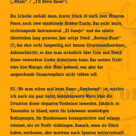
(„Whole“ / „I’ll Never Know“).
Die Scheibe enthält dann, hinter Stück 10 nach zwei Minuten
Pause, noch zwei einsetzende Hidden-Tracks. Das recht kurze,
nichtssagende Instrumental „El Conejo“ und das relativ
übertrieben lang geratene, Jam artige Stück „Restless Heart“
(?), das eher recht langweilig, mit kurzen Gitarrenaufhorchern,
dahinschleicht, so dass man sicherlich über Sinn und Zweck
dieser versteckten Lieder diskutieren kann. Aus meiner Sicht
wäre hier Weniger eher Mehr gewesen, was aber das
ansprechende Gesamtergebnis nicht trüben soll.
P.S.: Wo man schon mal beim Name „Greyhound“ ist, möchte
ich noch ein paar kurze, bedenkenswerte Worte über die
Situation dieser eleganten Vierbeiner loswerden. Jährlich zu
Tausenden in Irland, unter für Lebewesen unwürdigen
Bedingungen, für Hunderennen herangezüchtet und solange
toleriert, wie sie Profit einbringen. Danach, wenn sie Glück
haben, erschossen, aber meistens nach Spanien weiterverkauft,