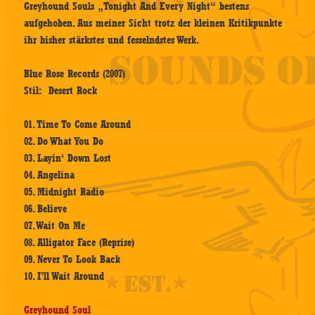
Greyhound Souls „Tonight And Every Night“ bestens
aufgehoben. Aus meiner Sicht trotz der kleinen Kritikpunkte
ihr bisher stärkstes und fesselndstes Werk.
Blue Rose Records (2007)
Stil: Desert Rock
01. Time To Come Around
02. Do What You Do
03. Layin‘ Down Lost
04. Angelina
05. Midnight Radio
06. Believe
07. Wait On Me
08. Alligator Face (Reprise)
09. Never To Look Back
10. I’ll Wait Around
Greyhound Soul