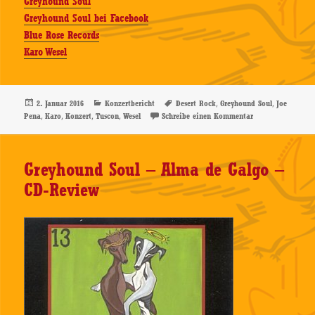
Greyhound Soul
Greyhound Soul bei Facebook
Blue Rose Records
Karo Wesel
Veröffentlicht
Kategorien
Schlagwörter
,
,
2. Januar 2016
Konzertbericht
Desert Rock
Greyhound Soul
Joe
am
,
,
,
,
zu Greyhound Soul
Pena
Karo
Konzert
Tuscon
Wesel
Schreibe einen Kommentar
Greyhound Soul – Alma de Galgo –
CD-Review