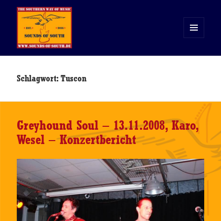
MENÜ
UND
WIDGETS
Sounds of South
Schlagwort:
Tuscon
Greyhound Soul – 13.11.2008, Karo,
Wesel – Konzertbericht