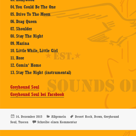
04. You Could Be The One
05. Drive To The Moon
06. Drag Queen
07. Shoulder
08. Stay The Night
09. Marina
10. Little While, Little Girl
11. Rose
12. Comin‘ Home
13. Stay The Night (instrumental)
Greyhound Soul
Greyhound Soul bei Facebook
Veröffentlicht
Kategorien
Schlagwörter
,
,
14. Dezember 2015
Allgemein
Desert Rock
Down
Greyhound
am
,
zu Greyhound Soul – Down – CD-Review
Soul
Tuscon
Schreibe einen Kommentar