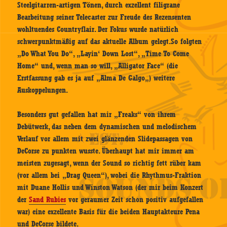
Steelgitarren-artigen Tönen, durch exzellent filigrane
Bearbeitung seiner Telecaster zur Freude des Rezensenten
wohltuendes Countryflair. Der Fokus wurde natürlich
schwerpunktmäßig auf das aktuelle Album gelegt.So folgten
„Do What You Do“, „Layin‘ Down Lost“, „Time To Come
Home“ und, wenn man so will, „Alligator Face“ (die
Erstfassung gab es ja auf „
Alma De Galgo
„) weitere
Auskoppelungen.
Besonders gut gefallen hat mir „Freaks“ von ihrem
Debütwerk, das neben dem dynamischen und melodischem
Verlauf vor allem mit zwei glänzenden Slidepassagen von
DeCorse zu punkten wusste. Überhaupt hat mir immer am
meisten zugesagt, wenn der Sound so richtig fett rüber kam
(vor allem bei „Drag Queen“), wobei die Rhythmus-Fraktion
mit Duane Hollis und Winston Watson (der mir beim Konzert
der
Sand Rubies
vor geraumer Zeit schon positiv aufgefallen
war) eine exzellente Basis für die beiden Hauptakteure Pena
und DeCorse bildete.