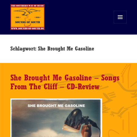
MENÜ
UND
WIDGETS
Sounds of South
Schlagwort:
She Brought Me Gasoline
She Brought Me Gasoline – Songs
From The Cliff – CD-Review