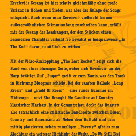
Keveševićs Gesang ist hier relativ gleichmäßig ohne große
Varianz in Höhen und Tiefen, was aber der Anlage des Songs
entspricht. Auch wenn man Kevešević vielleicht keinen
außergewöhnlichen Stimmumfang zuschreiben kann, gefällt
mir der Gesang des Leadsängers, der den Stücken einen
besonderen Charakter verleiht. So bewahrt er beispielsweise „In
The End“ davor, zu süßlich zu wirken.
Mit der Video-Auskopplung „The Last Rocket“ zeigt sich die
Band von ihrer bluesigen Seite, wobei sich Kevešević an der
Harp betätigt. Auf „Sugar“ greift er zum Banjo, was den Track
in Richtung Bluegrass schiebt. Bei der sanften Ballade „Long
Rivers“ und „Field Of Roses“ – eine runde Nummer im
Midtempo – setzt She Brought Me Gasoline auf Country
klassischer Machart. In der Gesamtschau deckt das Quartett
also tatsächlich eine stilistische Bandbreite zwischen Blues,
Country und Americana ab. Neben dem Auftakt und dem
mittig platzierten, schön rumpligen „Poverty“ gibt es zum
Abschluss ein weiteres Highlight des Werks. „Do We Still Feel