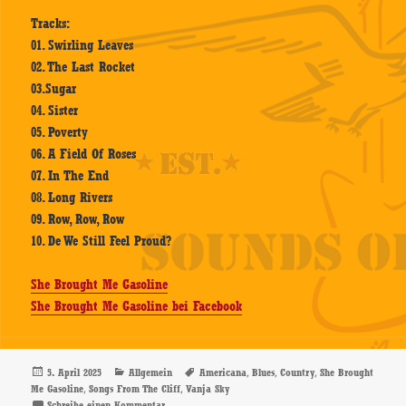
Tracks:
01. Swirling Leaves
02. The Last Rocket
03.Sugar
04. Sister
05. Poverty
06. A Field Of Roses
07. In The End
08. Long Rivers
09. Row, Row, Row
10. De We Still Feel Proud?
She Brought Me Gasoline
She Brought Me Gasoline bei Facebook
Veröffentlicht
Kategorien
Schlagwörter
,
,
,
5. April 2025
Allgemein
Americana
Blues
Country
She Brought
am
,
,
Me Gasoline
Songs From The Cliff
Vanja Sky
zu She Brought Me Gasoline – Songs From The Cliff –
Schreibe einen Kommentar