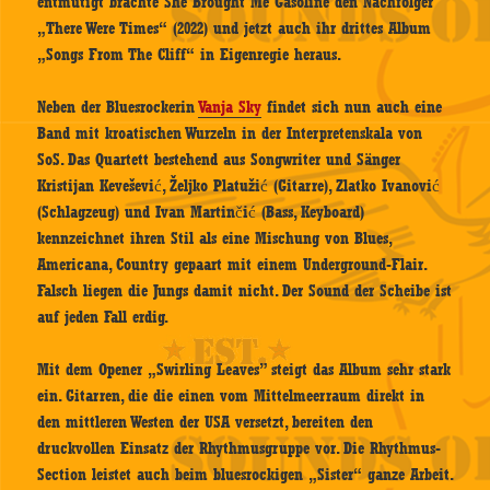
entmutigt brachte She Brought Me Gasoline den Nachfolger
„There Were Times“ (2022) und jetzt auch ihr drittes Album
„Songs From The Cliff“ in Eigenregie heraus.
Neben der Bluesrockerin
Vanja Sky
findet sich nun auch eine
Band mit kroatischen Wurzeln in der Interpretenskala von
SoS. Das Quartett bestehend aus Songwriter und Sänger
Kristijan Kevešević, Željko Platužić (Gitarre), Zlatko Ivanović
(Schlagzeug) und Ivan Martinčić (Bass, Keyboard)
kennzeichnet ihren Stil als eine Mischung von Blues,
Americana, Country gepaart mit einem Underground-Flair.
Falsch liegen die Jungs damit nicht. Der Sound der Scheibe ist
auf jeden Fall erdig.
Mit dem Opener „Swirling Leaves” steigt das Album sehr stark
ein. Gitarren, die die einen vom Mittelmeerraum direkt in
den mittleren Westen der USA versetzt, bereiten den
druckvollen Einsatz der Rhythmusgruppe vor. Die Rhythmus-
Section leistet auch beim bluesrockigen „Sister“ ganze Arbeit.