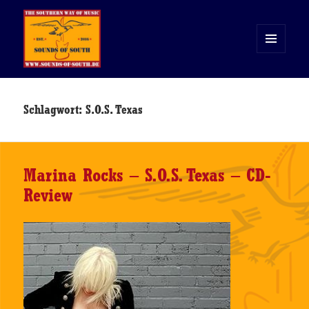
MENÜ
UND
WIDGETS
Sounds of South
Schlagwort:
S.O.S. Texas
Marina Rocks – S.O.S. Texas – CD-
Review