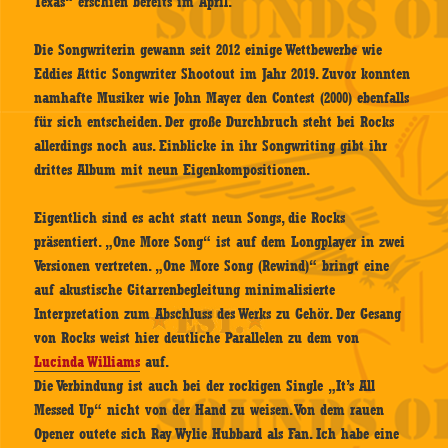
Texas“ erschien bereits im April.
Die Songwriterin gewann seit 2012 einige Wettbewerbe wie
Eddies Attic Songwriter Shootout im Jahr 2019. Zuvor konnten
namhafte Musiker wie John Mayer den Contest (2000) ebenfalls
für sich entscheiden. Der große Durchbruch steht bei Rocks
allerdings noch aus. Einblicke in ihr Songwriting gibt ihr
drittes Album mit neun Eigenkompositionen.
Eigentlich sind es acht statt neun Songs, die Rocks
präsentiert. „One More Song“ ist auf dem Longplayer in zwei
Versionen vertreten. „One More Song (Rewind)“ bringt eine
auf akustische Gitarrenbegleitung minimalisierte
Interpretation zum Abschluss des Werks zu Gehör. Der Gesang
von Rocks weist hier deutliche Parallelen zu dem von
Lucinda Williams
auf.
Die Verbindung ist auch bei der rockigen Single „It’s All
Messed Up“ nicht von der Hand zu weisen. Von dem rauen
Opener outete sich Ray Wylie Hubbard als Fan. Ich habe eine