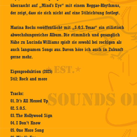
überrascht auf „Mind’s Eye“ mit einem Reggae-Rhythmus,
der zeigt, dass sie sich nicht auf eine Stilrichtung festlegt.
Marina Rocks veröffentlicht mit „S.O.S. Texas“ ein stilistisch
abwechslungsreiches Album. Die stimmlich und gesanglich
Nähe zu Lucinda Williams spielt sie sowohl bei rockigen als
auch langsamen Songs aus. Davon höre ich auch in Zukunft
gerne mehr.
Eigenproduktion (2025)
Stil: Rock and more
Tracks:
01. It’s All Messed Up
02. S.O.S.
03. The Hollywood Sign
04. I Don’t Know
05. One More Song