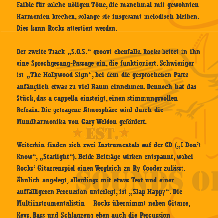
Faible für solche nöligen Töne, die manchmal mit gewohnten
Harmonien brechen, solange sie insgesamt melodisch bleiben.
Dies kann Rocks attestiert werden.
Der zweite Track „S.O.S.“ groovt ebenfalls. Rocks bettet in ihn
eine Sprechgesang-Passage ein, die funktioniert. Schwieriger
ist „The Hollywood Sign“, bei dem die gesprochenen Parts
anfänglich etwas zu viel Raum einnehmen. Dennoch hat das
Stück, das a cappella einsteigt, einen stimmungsvollen
Refrain. Die getragene Atmosphäre wird durch die
Mundharmonika von Gary Weldon gefördert.
Weiterhin finden sich zwei Instrumentals auf der CD („I Don’t
Know“, „Starlight“). Beide Beiträge wirken entspannt, wobei
Rocks‘ Gitarrenspiel einen Vergleich zu Ry Cooder zulässt.
Ähnlich angelegt, allerdings mit etwas Text und einer
auffälligeren Percussion unterlegt, ist „Slap Happy“. Die
Multiinstrumentalistin – Rocks übernimmt neben Gitarre,
Keys, Bass und Schlagzeug eben auch die Percussion –