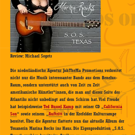
Review: Michael Segets
Die niederländische Agentur JohTheMa Promotions verbreitet
nicht nur die Musik interessanter Bands aus dem Benelux-
Raum, sondern unterstützt auch von Zeit zu Zeit
amerikanische Künstler*innen, die man auf dieser Seite des
Atlantiks nicht unbedingt auf dem Schirm hat. Viel Freude
hat beispielsweise
Ted Russel Kamp
mit seiner CD „
California
Son
“ sowie seinem „
Auftritt
in der Krefelder Kulturrampe
bereitet. Über die Agentur flatterte nun das aktuelle Album der
Texanerin Marina Rocks ins Haus. Die Eigenproduktion „S.O.S.