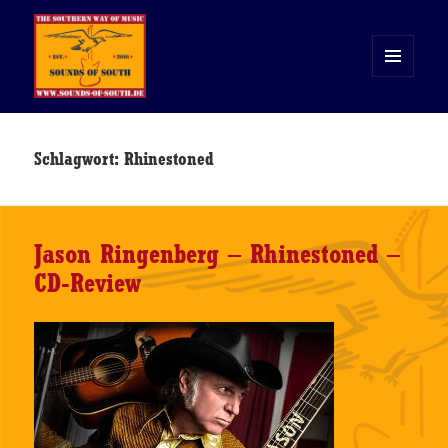
MENÜ
UND
WIDGETS
Sounds of South
Schlagwort:
Rhinestoned
Jason Ringenberg – Rhinestoned –
CD-Review