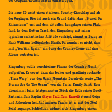
des Cowpunk-Rockers macht einfach Spaß.
Die neue CD weist einen stärkeren Country-Einschlag auf als
der Vorgänger. Dies ist auch ein Grund dafür, dass „Stoned On
Rhinestones“ erst auf dem aktuellen Longplayer seinen Platz
fand. In dem flotten Track, den Ringenberg mit seiner
typischen sarkastischen Attitüde vorträgt, nimmt er Bezug zu
Hank Williams beflügelnder Musik. Da wundert es nicht, dass
mit „You Win Again“ ein Song der Country-Ikone auf dem
Album vertreten ist.
Ringenberg wollte verschiedene Phasen der Country-Musik
aufgreifen. Er covert dazu das locker und gradlinig rockende
„Time Warp“ von den Ozark Mountain Daredevils sowie „The
Storms Are On The Ocean“ von der Carter Family. Kristi Rose
übernimmt beim letztgenannten Stück die Rolle seiner Duett-
Partnerin. Fats Kaplin (
Hayes Carll
,
Tom Russell
) steuert Geige
und Akkordeon bei. Auf anderen Tracks ist er mit der Steel
Pedal zugange. Schließlich widmet sich Ringenberg einem