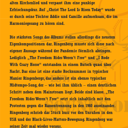
alten Kirchenlied und verpasst ihm eine punkige
Erfrischungskur. Auf „Christ The Lord Is Risen Today“ wurde
er durch seine Töchter Addie und Camille aufmerksam, die im
Harmoniegesang zu hören sind.
Die stärksten Songs des Albums stellen allerdings die neueren
Eigenkompositionen dar. Ringenberg musste sich diese nach
eigener Aussage während der Pandemie förmlich abringen.
Lediglich „The Freedom Rides Weren’t Free“ und „I Rode
With Crazy Horse“ entstanden in einem Rutsch quasi über
Nacht. Das eine ist eine starke Rocknummer in typischer
Manier Ringenbergs, das andere ist ein ebenso typischer
Midtempo-Song, der – wie bei ihm üblich – einen deutlichen
Schritt neben dem Mainstream liegt. Beide sind klasse. „The
Freedom Rides Weren’t Free“ setzt sich inhaltlich mit den
Protesten gegen die Rassentrennung in den 1960 auseinander.
Ringenberg schrieb das Stück kurz vor den Unruhen in den
USA und der Black-Lives-Matters-Bewegung. Ringenberg war
seiner Zeit mal wieder voraus.