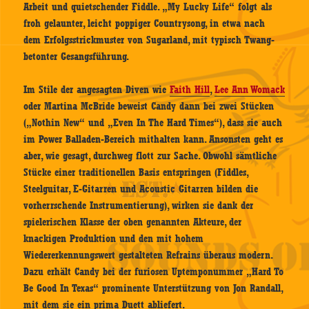
Arbeit und quietschender Fiddle. „My Lucky Life“ folgt als
froh gelaunter, leicht poppiger Countrysong, in etwa nach
dem Erfolgsstrickmuster von Sugarland, mit typisch Twang-
betonter Gesangsführung.
Im Stile der angesagten Diven wie
Faith Hill
,
Lee Ann Womack
oder Martina McBride beweist Candy dann bei zwei Stücken
(„Nothin New“ und „Even In The Hard Times“), dass sie auch
im Power Balladen-Bereich mithalten kann. Ansonsten geht es
aber, wie gesagt, durchweg flott zur Sache. Obwohl sämtliche
Stücke einer traditionellen Basis entspringen (Fiddles,
Steelguitar, E-Gitarren und Acoustic Gitarren bilden die
vorherrschende Instrumentierung), wirken sie dank der
spielerischen Klasse der oben genannten Akteure, der
knackigen Produktion und den mit hohem
Wiedererkennungswert gestalteten Refrains überaus modern.
Dazu erhält Candy bei der furiosen Uptemponummer „Hard To
Be Good In Texas“ prominente Unterstützung von Jon Randall,
mit dem sie ein prima Duett abliefert.