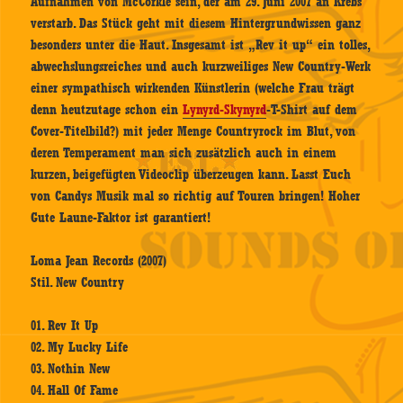
Aufnahmen von McCorkle sein, der am 29. Juni 2007 an Krebs
verstarb. Das Stück geht mit diesem Hintergrundwissen ganz
besonders unter die Haut. Insgesamt ist „Rev it up“ ein tolles,
abwechslungsreiches und auch kurzweiliges New Country-Werk
einer sympathisch wirkenden Künstlerin (welche Frau trägt
denn heutzutage schon ein
Lynyrd-Skynyrd
-T-Shirt auf dem
Cover-Titelbild?) mit jeder Menge Countryrock im Blut, von
deren Temperament man sich zusätzlich auch in einem
kurzen, beigefügten Videoclip überzeugen kann. Lasst Euch
von Candys Musik mal so richtig auf Touren bringen! Hoher
Gute Laune-Faktor ist garantiert!
Loma Jean Records (2007)
Stil. New Country
01. Rev It Up
02. My Lucky Life
03. Nothin New
04. Hall Of Fame