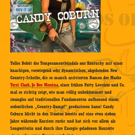
Tolles Debüt des Temperamentbündels aus Kentucky mit einer
knackigen, vorwiegend sehr dynamischen, abgehenden New
Country-Scheibe, die so manch arrivierten Damen der Marke
Terri Clark
,
Jo Dee Messina
, einer frühen Patty Loveless und Co.
mal so richtig zeigt, wie man völlig unbekümmert und
zwanglos auf traditionellen Fundamenten aufbauend einen
ordentlichen „Country-Dampf“ produzieren kann! Candy
Coburn blickt in den Staaten bereits auf eine etwa sieben
Jahre währende Karriere zurüc und hat sich vor allem als
Songwriterin und durch ihre Energie geladenen Konzerte