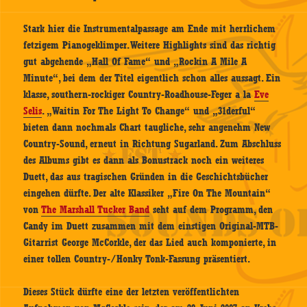
Stark hier die Instrumentalpassage am Ende mit herrlichem
fetzigem Pianogeklimper. Weitere Highlights sind das richtig
gut abgehende „Hall Of Fame“ und „Rockin A Mile A
Minute“, bei dem der Titel eigentlich schon alles aussagt. Ein
klasse, southern-rockiger Country-Roadhouse-Feger a la
Eve
Selis
. „Waitin For The Light To Change“ und „31derful“
bieten dann nochmals Chart taugliche, sehr angenehm New
Country-Sound, erneut in Richtung Sugarland. Zum Abschluss
des Albums gibt es dann als Bonustrack noch ein weiteres
Duett, das aus tragischen Gründen in die Geschichtsbücher
eingehen dürfte. Der alte Klassiker „Fire On The Mountain“
von
The Marshall Tucker Band
seht auf dem Programm, den
Candy im Duett zusammen mit dem einstigen Original-MTB-
Gitarrist George McCorkle, der das Lied auch komponierte, in
einer tollen Country-/Honky Tonk-Fassung präsentiert.
Dieses Stück dürfte eine der letzten veröffentlichten