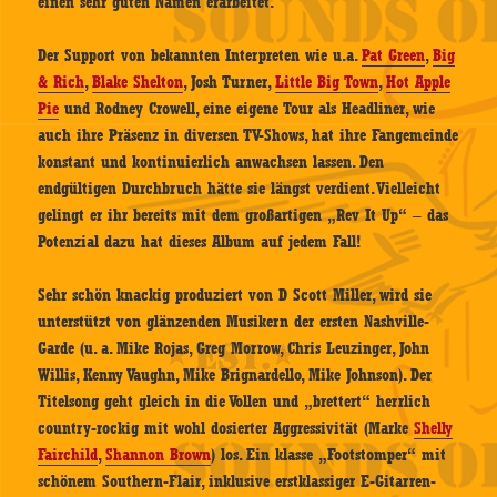
einen sehr guten Namen erarbeitet.
Der Support von bekannten Interpreten wie u.a.
Pat Green
,
Big
& Rich
,
Blake Shelton
, Josh Turner,
Little Big Town
,
Hot Apple
Pie
und Rodney Crowell, eine eigene Tour als Headliner, wie
auch ihre Präsenz in diversen TV-Shows, hat ihre Fangemeinde
konstant und kontinuierlich anwachsen lassen. Den
endgültigen Durchbruch hätte sie längst verdient. Vielleicht
gelingt er ihr bereits mit dem großartigen „Rev It Up“ – das
Potenzial dazu hat dieses Album auf jedem Fall!
Sehr schön knackig produziert von D Scott Miller, wird sie
unterstützt von glänzenden Musikern der ersten Nashville-
Garde (u. a. Mike Rojas, Greg Morrow, Chris Leuzinger, John
Willis, Kenny Vaughn, Mike Brignardello, Mike Johnson). Der
Titelsong geht gleich in die Vollen und „brettert“ herrlich
country-rockig mit wohl dosierter Aggressivität (Marke
Shelly
Fairchild
,
Shannon Brown
) los. Ein klasse „Footstomper“ mit
schönem Southern-Flair, inklusive erstklassiger E-Gitarren-