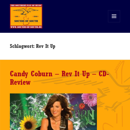
MENÜ
UND
WIDGETS
Sounds of South
Schlagwort:
Rev It Up
Candy Coburn – Rev It Up – CD-
Review