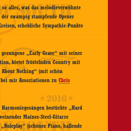
h so alles, was das melodieverwöhnte
n der swampig stampfende Opener
Kreisen, erhebliche Sympathie-Punkte
l gesungene „Early Grave“ mit seiner
ion, bietet fröstelnden Country mit
 About Nothing“ (mit schön
 bei mir Assoziationen zu
Chris
n Harmoniegesängen bestückte „Hard
weinender Maines-Steel-Gitarre
 „Roleplay“ (schönes Piano, hallende