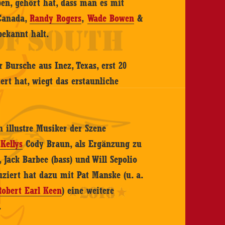
ben, gehört hat, dass man es mit
 Canada,
Randy Rogers
,
Wade Bowen
&
bekannt halt.
r Bursche aus Inez, Texas, erst 20
iert hat, wiegt das erstaunliche
illustre Musiker der Szene
 Kellys
Cody Braun, als Ergänzung zu
 Jack Barbee (bass) und Will Sepolio
ziert hat dazu mit Pat Manske (u. a.
Robert Earl Keen
) eine weitere
.