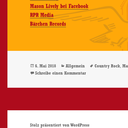
Mason Lively bei Facebook
RPR Media
Bärchen Records
Veröffentlicht
Kategorien
Schlagwörter
,
6. Mai 2018
Allgemein
Country Rock
Ma
am
zu Mason Lively – Str
Schreibe einen Kommentar
Stolz präsentiert von WordPress