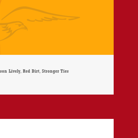
,
,
son Lively
Red Dirt
Stronger Ties
onger Ties – CD-Review