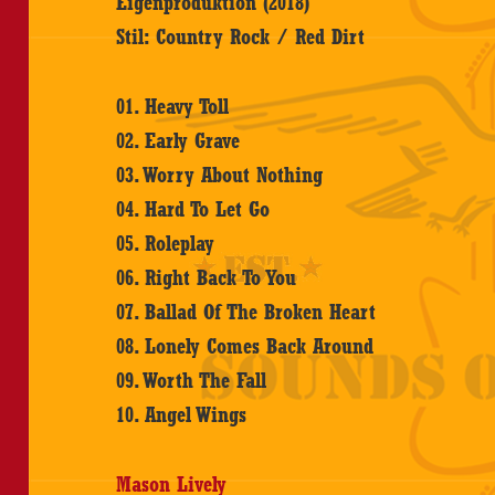
Eigenproduktion (2018)
Stil: Country Rock / Red Dirt
01. Heavy Toll
02. Early Grave
03. Worry About Nothing
04. Hard To Let Go
05. Roleplay
06. Right Back To You
07. Ballad Of The Broken Heart
08. Lonely Comes Back Around
09. Worth The Fall
10. Angel Wings
Mason Lively