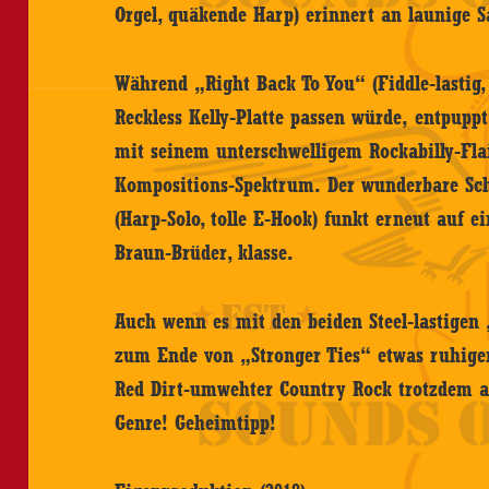
Orgel, quäkende Harp) erinnert an launige 
Während „Right Back To You“ (Fiddle-lastig
Reckless Kelly-Platte passen würde, entpupp
mit seinem unterschwelligem Rockabilly-Flai
Kompositions-Spektrum. Der wunderbare Sc
(Harp-Solo, tolle E-Hook) funkt erneut auf e
Braun-Brüder, klasse.
Auch wenn es mit den beiden Steel-lastigen
zum Ende von „Stronger Ties“ etwas ruhiger
Red Dirt-umwehter Country Rock trotzdem al
Genre! Geheimtipp!