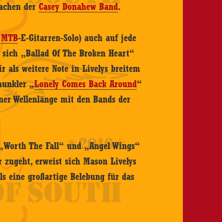
Sachen der
Casey Donahew Band
.
,
MTB
-E-Gitarren-Solo) auch auf jede
t sich „Ballad Of The Broken Heart“
r als weitere Note in Livelys breitem
hunkler „
Lonely Comes Back Around
“
iner Wellenlänge mit den Bands der
 „Worth The Fall“ und „Angel Wings“
 zugeht, erweist sich Mason Livelys
s eine großartige Belebung für das