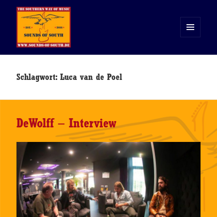
MENÜ
UND
WIDGETS
Sounds of South
Schlagwort:
Luca van de Poel
DeWolff – Interview