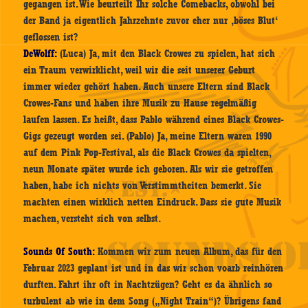
gegangen ist. Wie beurteilt Ihr solche Comebacks, obwohl bei
der Band ja eigentlich Jahrzehnte zuvor eher nur ‚böses Blut‘
geflossen ist?
DeWolff:
(Luca) Ja, mit den Black Crowes zu spielen, hat sich
ein Traum verwirklicht, weil wir die seit unserer Geburt
immer wieder gehört haben. Auch unsere Eltern sind Black
Crowes-Fans und haben ihre Musik zu Hause regelmäßig
laufen lassen. Es heißt, dass Pablo während eines Black Crowes-
Gigs gezeugt worden sei. (Pablo) Ja, meine Eltern waren 1990
auf dem Pink Pop-Festival, als die Black Crowes da spielten,
neun Monate später wurde ich geboren. Als wir sie getroffen
haben, habe ich nichts von Verstimmtheiten bemerkt. Sie
machten einen wirklich netten Eindruck. Dass sie gute Musik
machen, versteht sich von selbst.
Sounds Of South:
Kommen wir zum neuen Album, das für den
Februar 2023 geplant ist und in das wir schon voarb reinhören
durften. Fahrt ihr oft in Nachtzügen? Geht es da ähnlich so
turbulent ab wie in dem Song („Night Train“)? Übrigens fand