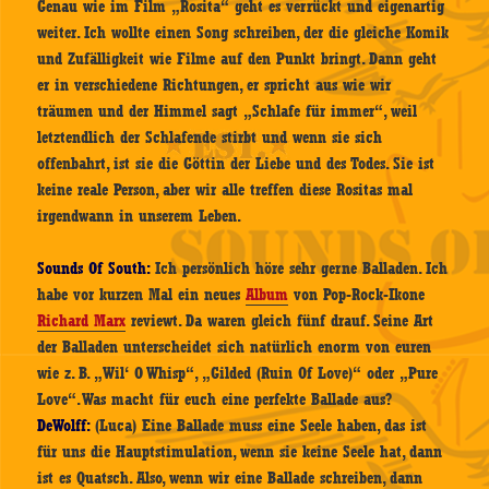
Genau wie im Film „Rosita“ geht es verrückt und eigenartig
weiter. Ich wollte einen Song schreiben, der die gleiche Komik
und Zufälligkeit wie Filme auf den Punkt bringt. Dann geht
er in verschiedene Richtungen, er spricht aus wie wir
träumen und der Himmel sagt „Schlafe für immer“, weil
letztendlich der Schlafende stirbt und wenn sie sich
offenbahrt, ist sie die Göttin der Liebe und des Todes. Sie ist
keine reale Person, aber wir alle treffen diese Rositas mal
irgendwann in unserem Leben.
Sounds Of South:
Ich persönlich höre sehr gerne Balladen. Ich
habe vor kurzen Mal ein neues
Album
von Pop-Rock-Ikone
Richard Marx
reviewt. Da waren gleich fünf drauf. Seine Art
der Balladen unterscheidet sich natürlich enorm von euren
wie z. B. „Wil‘ O Whisp“, „Gilded (Ruin Of Love)“ oder „Pure
Love“. Was macht für euch eine perfekte Ballade aus?
DeWolff:
(Luca) Eine Ballade muss eine Seele haben, das ist
für uns die Hauptstimulation, wenn sie keine Seele hat, dann
ist es Quatsch. Also, wenn wir eine Ballade schreiben, dann