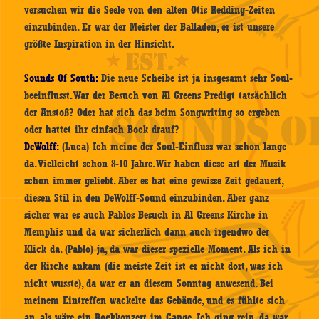
versuchen wir die Seele von den alten Otis Redding-Zeiten
einzubinden. Er war der Meister der Balladen, er ist unsere
größte Inspiration in der Hinsicht.
Sounds Of South:
Die neue Scheibe ist ja insgesamt sehr Soul-
beeinflusst. War der Besuch von Al Greens Predigt tatsächlich
der Anstoß? Oder hat sich das beim Songwriting so ergeben
oder hattet ihr einfach Bock drauf?
DeWolff:
(Luca) Ich meine der Soul-Einfluss war schon lange
da. Vielleicht schon 8-10 Jahre. Wir haben diese art der Musik
schon immer geliebt. Aber es hat eine gewisse Zeit gedauert,
diesen Stil in den DeWolff-Sound einzubinden. Aber ganz
sicher war es auch Pablos Besuch in Al Greens Kirche in
Memphis und da war sicherlich dann auch irgendwo der
Klick da. (Pablo) ja, da war dieser spezielle Moment. Als ich in
der Kirche ankam (die meiste Zeit ist er nicht dort, was ich
nicht wusste), da war er an diesem Sonntag anwesend. Bei
meinem Eintreffen wackelte das Gebäude, und es fühlte sich
an, als wäre ein Rockkonzert im Gange. Ich ging rein, da war