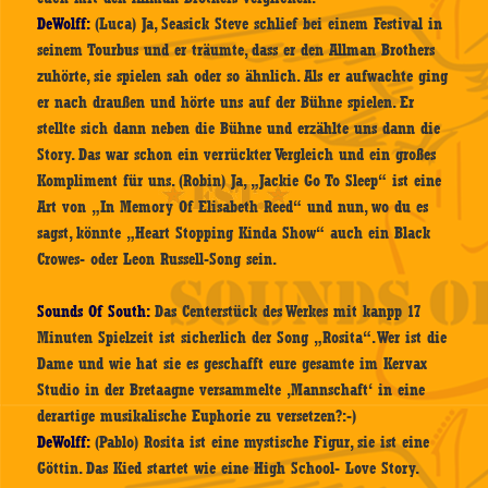
DeWolff:
(Luca) Ja, Seasick Steve schlief bei einem Festival in
seinem Tourbus und er träumte, dass er den Allman Brothers
zuhörte, sie spielen sah oder so ähnlich. Als er aufwachte ging
er nach draußen und hörte uns auf der Bühne spielen. Er
stellte sich dann neben die Bühne und erzählte uns dann die
Story. Das war schon ein verrückter Vergleich und ein großes
Kompliment für uns. (Robin) Ja, „Jackie Go To Sleep“ ist eine
Art von „In Memory Of Elisabeth Reed“ und nun, wo du es
sagst, könnte „Heart Stopping Kinda Show“ auch ein Black
Crowes- oder Leon Russell-Song sein.
Sounds Of South:
Das Centerstück des Werkes mit kanpp 17
Minuten Spielzeit ist sicherlich der Song „Rosita“. Wer ist die
Dame und wie hat sie es geschafft eure gesamte im Kervax
Studio in der Bretaagne versammelte ‚Mannschaft‘ in eine
derartige musikalische Euphorie zu versetzen?:-)
DeWolff:
(Pablo) Rosita ist eine mystische Figur, sie ist eine
Göttin. Das Kied startet wie eine High School- Love Story.