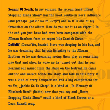
Sounds Of South:
In my opinion the second track „Heart
Stopping Kinda Show“ has the most Southern Rock influence
(and perhaps „Jackie Go To Sleep“) and so it is one of my
favourites on the album. How do you see it as an expert ? In
the end you just have had even been compared with the
Allman Brothers from an expert like Seasick Steve.
DeWolff:
(Luca) Yes, Seasick Steve was sleeping in his bus, and
he was dreaming that he was listening to the Allman
Brothers, or he was dreaming seeing them play or something
like that and when he woke up he turned out that he was
hearing our music from the stage on the festival. He came
outside and walked beside the stage and told us this story. It
was a kind of crazy comparrison and a big compliment for
us. Yes, „Jackie Go To Sleep“ is a kind of „In Memory Of
Elisabeth Reed“ (Robin) now that you say and „Heart
Stopping Kinda Show“ could a kind of Black Crowes or a
Leon Russell song.