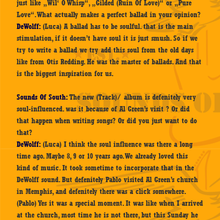
just like „Wil‘ O Whisp“, „Gilded (Ruin Of Love)“ or „Pure
Love“. What actually makes a perfect ballad in your opinion?
DeWolff:
(Luca) A ballad has to be soulful. that is the main
stimulation, if it doesn’t have soul it is just smush. So if we
try to write a ballad we try add this soul from the old days
like from Otis Redding. He was the master of ballads. And that
is the biggest inspiration for us.
Sounds Of South:
The new (Track)/ album is defenitely very
soul-influenced. was it because of Al Green’s visit ? Or did
that happen when writing songs? Or did you just want to do
that?
DeWolff:
(Luca) I think the soul influence was there a long
time ago. Maybe 8, 9 or 10 years ago. We already loved this
kind of music. It took sometime to incorporate that in the
DeWolff sound. But defenitely Pablo visited Al Green’s church
in Memphis, and defenitely there was a click somewhere.
(Pablo) Yes it was a special moment. It was like when I arrived
at the church, most time he is not there, but this Sunday he