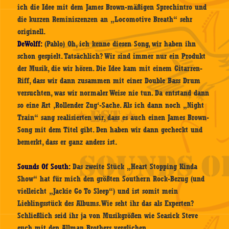
ich die Idee mit dem James Brown-mäßigen Sprechintro und
die kurzen Reminiszenzen an „Locomotive Breath“ sehr
originell.
DeWolff:
(Pablo) Oh, ich kenne diesen Song, wir haben ihn
schon gespielt. Tatsächlich? Wir sind immer nur ein Produkt
der Musik, die wir hören. Die Idee kam mit einem Gitarren-
Riff, dass wir dann zusammen mit einer Double Bass Drum
versuchten, was wir normaler Weise nie tun. Da entstand dann
so eine Art ‚Rollender Zug‘-Sache. Als ich dann noch „Night
Train“ sang realisierten wir, dass es auch einen James Brown-
Song mit dem Titel gibt. Den haben wir dann gecheckt und
bemerkt, dass er ganz anders ist.
Sounds Of South:
Das zweite Stück „Heart Stopping Kinda
Show“ hat für mich den größten Southern Rock-Bezug (und
vielleicht „Jackie Go To Sleep“) und ist somit mein
Lieblingsstück des Albums. Wie seht ihr das als Experten?
Schließlich seid ihr ja von Musikgrößen wie Seasick Steve
euch mit den Allman Brothers verglichen.