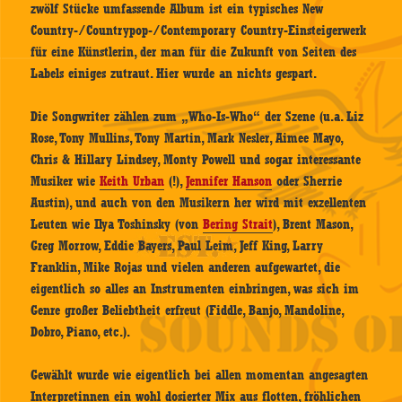
zwölf Stücke umfassende Album ist ein typisches New
Country-/Countrypop-/Contemporary Country-Einsteigerwerk
für eine Künstlerin, der man für die Zukunft von Seiten des
Labels einiges zutraut. Hier wurde an nichts gespart.
Die Songwriter zählen zum „Who-Is-Who“ der Szene (u.a. Liz
Rose, Tony Mullins, Tony Martin, Mark Nesler, Aimee Mayo,
Chris & Hillary Lindsey, Monty Powell und sogar interessante
Musiker wie
Keith Urban
(!),
Jennifer Hanson
oder Sherrie
Austin), und auch von den Musikern her wird mit exzellenten
Leuten wie Ilya Toshinsky (von
Bering Strait
), Brent Mason,
Greg Morrow, Eddie Bayers, Paul Leim, Jeff King, Larry
Franklin, Mike Rojas und vielen anderen aufgewartet, die
eigentlich so alles an Instrumenten einbringen, was sich im
Genre großer Beliebtheit erfreut (Fiddle, Banjo, Mandoline,
Dobro, Piano, etc.).
Gewählt wurde wie eigentlich bei allen momentan angesagten
Interpretinnen ein wohl dosierter Mix aus flotten, fröhlichen