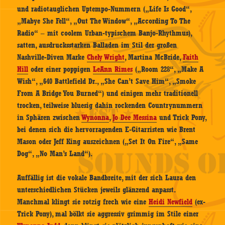
und radiotauglichen Uptempo-Nummern („Life Is Good“,
„Mabye She Fell“, „Out The Window“, „According To The
Radio“ – mit coolem Urban-typischem Banjo-Rhythmus),
satten, ausdrucksstarken Balladen im Stil der großen
Nashville-Diven Marke
Chely Wright
, Martina McBride,
Faith
Hill
oder einer poppigen
LeAnn Rimes
(„Room 228“, „Make A
Wish“, „640 Battlefield Dr., „She Can’t Save Him“, „Smoke
From A Bridge You Burned“) und einigen mehr traditionell
trocken, teilweise bluesig dahin rockenden Countrynummern
in Sphären zwischen
Wynonna
,
Jo Dee Messina
und Trick Pony,
bei denen sich die hervorragenden E-Gitarristen wie Brent
Mason oder Jeff King auszeichnen („Set It On Fire“, „Same
Dog“, „No Man’s Land“).
Auffällig ist die vokale Bandbreite, mit der sich Laura den
unterschiedlichen Stücken jeweils glänzend anpasst.
Manchmal klingt sie rotzig frech wie eine
Heidi Newfield
(ex-
Trick Pony), mal bölkt sie aggressiv grimmig im Stile einer