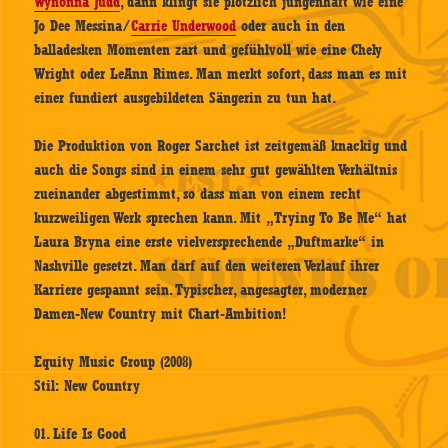
Wynonna Judd
, dann klingt sie plötzlich jungenhaft wie eine
Jo Dee Messina/
Carrie Underwood
oder auch in den
balladesken Momenten zart und gefühlvoll wie eine Chely
Wright oder LeAnn Rimes. Man merkt sofort, dass man es mit
einer fundiert ausgebildeten Sängerin zu tun hat.
Die Produktion von Roger Sarchet ist zeitgemäß knackig und
auch die Songs sind in einem sehr gut gewählten Verhältnis
zueinander abgestimmt, so dass man von einem recht
kurzweiligen Werk sprechen kann. Mit „Trying To Be Me“ hat
Laura Bryna eine erste vielversprechende „Duftmarke“ in
Nashville gesetzt. Man darf auf den weiteren Verlauf ihrer
Karriere gespannt sein. Typischer, angesagter, moderner
Damen-New Country mit Chart-Ambition!
Equity Music Group (2008)
Stil: New Country
01. Life Is Good