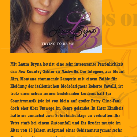
Mit Laura Bryna betritt eine sehr interessante Persönlichkeit
den New Country-Sektor in Nashville. Die fotogene, aus Mount
Airy, Montana stammende Sängerin mit einem Faible für
Kleidung des italienischen Modedesigners Roberto Cavalli, ist
trotz einer schon immer bestehenden Leidenschaft für
Countrymusik (sie ist von klein auf großer Patsy Cline-Fan)
doch eher über Umwege im Genre gelandet. In ihrer Kindheit
hatte sie zunächst zwei Schicksalschläge zu verkraften. Ihr
Vater starb bei einem Autounfall und ihr Bruder musste im
Alter von 13 Jahren aufgrund eines Gehirnaneurysmas sechs