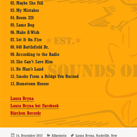
02. Maybe She Fell
03. My Mistakes
04. Room 228
05. Same Dog
06. Make A Wish
07. Set It On Fire
08. 640 Battlefield Dr.
09. According to the Radio
10. She Can’t Save Him
11. No Man’s Land
12. Smoke From a Bridge You Burned
13. Hometown Heroes
Laura Bryna
Laura Bryna bei Facebook
Bärchen Records
Veröffentlicht
Kategorien
Schlagwörter
,
,
14. Dezember 2015
Allgemein
Laura Bryna
Nashville
New