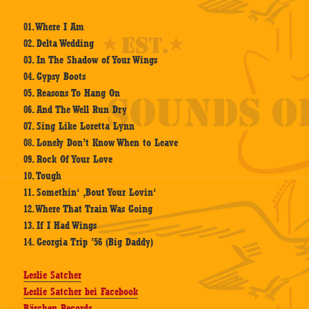
01. Where I Am
02. Delta Wedding
03. In The Shadow of Your Wings
04. Gypsy Boots
05. Reasons To Hang On
06. And The Well Run Dry
07. Sing Like Loretta Lynn
08. Lonely Don’t Know When to Leave
09. Rock Of Your Love
10. Tough
11. Somethin‘ ‚Bout Your Lovin‘
12. Where That Train Was Going
13. If I Had Wings
14. Georgia Trip ’56 (Big Daddy)
Leslie Satcher
Leslie Satcher bei Facebook
Bärchen Records