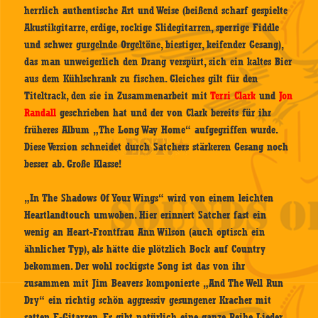
herrlich authentische Art und Weise (beißend scharf gespielte
Akustikgitarre, erdige, rockige Slidegitarren, sperrige Fiddle
und schwer gurgelnde Orgeltöne, biestiger, keifender Gesang),
das man unweigerlich den Drang verspürt, sich ein kaltes Bier
aus dem Kühlschrank zu fischen. Gleiches gilt für den
Titeltrack, den sie in Zusammenarbeit mit
Terri Clark
und
Jon
Randall
geschrieben hat und der von Clark bereits für ihr
früheres Album „The Long Way Home“ aufgegriffen wurde.
Diese Version schneidet durch Satchers stärkeren Gesang noch
besser ab. Große Klasse!
„In The Shadows Of Your Wings“ wird von einem leichten
Heartlandtouch umwoben. Hier erinnert Satcher fast ein
wenig an Heart-Frontfrau Ann Wilson (auch optisch ein
ähnlicher Typ), als hätte die plötzlich Bock auf Country
bekommen. Der wohl rockigste Song ist das von ihr
zusammen mit Jim Beavers komponierte „And The Well Run
Dry“ ein richtig schön aggressiv gesungener Kracher mit
satten E-Gitarren. Es gibt natürlich eine ganze Reihe Lieder