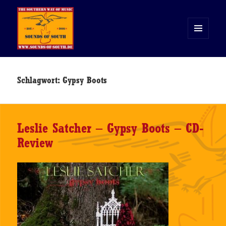
MENÜ
UND
WIDGETS
Sounds of South
Schlagwort:
Gypsy Boots
Leslie Satcher – Gypsy Boots – CD-
Review