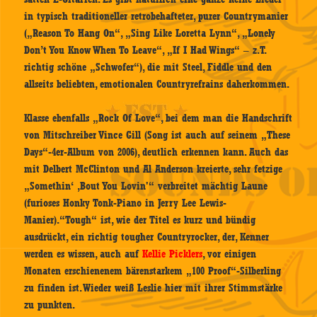
in typisch traditioneller retrobehafteter, purer Countrymanier
(„Reason To Hang On“, „Sing Like Loretta Lynn“, „Lonely
Don’t You Know When To Leave“, „If I Had Wings“ – z.T.
richtig schöne „Schwofer“), die mit Steel, Fiddle und den
allseits beliebten, emotionalen Countryrefrains daherkommen.
Klasse ebenfalls „Rock Of Love“, bei dem man die Handschrift
von Mitschreiber Vince Gill (Song ist auch auf seinem „These
Days“-4er-Album von 2006), deutlich erkennen kann. Auch das
mit Delbert McClinton und Al Anderson kreierte, sehr fetzige
„Somethin‘ ‚Bout You Lovin'“ verbreitet mächtig Laune
(furioses Honky Tonk-Piano in Jerry Lee Lewis-
Manier).“Tough“ ist, wie der Titel es kurz und bündig
ausdrückt, ein richtig tougher Countryrocker, der, Kenner
werden es wissen, auch auf
Kellie Picklers
, vor einigen
Monaten erschienenem bärenstarkem „100 Proof“-Silberling
zu finden ist. Wieder weiß Leslie hier mit ihrer Stimmstärke
zu punkten.