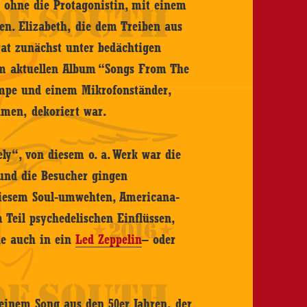
 ohne die Protagonistin, mit einem
en. Elizabeth, die dem Treiben aus
rat zunächst unter bedächtigen
um aktuellen Album “Songs From The
ampe und einem Mikrofonständer,
umen, dekoriert war.
ly“, von diesem o. a. Werk war die
und die Besucher gingen
diesem Soul-umwehten, Americana-
Teil psychedelischen Einflüssen,
he auch in ein
Led Zeppelin
– oder
inem Song aus den 50er Jahren, der