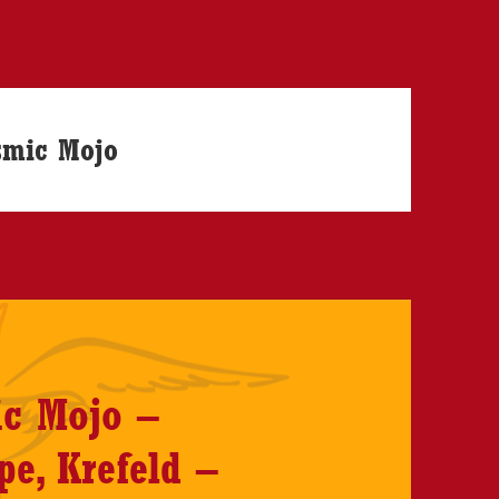
osmic Mojo
ic Mojo –
pe, Krefeld –