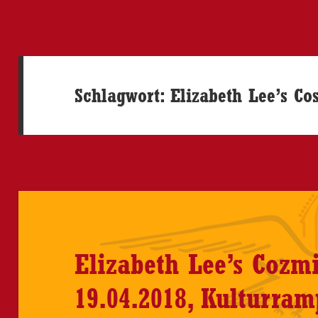
Schlagwort:
Elizabeth Lee’s C
Elizabeth Lee’s Cozm
19.04.2018, Kulturram