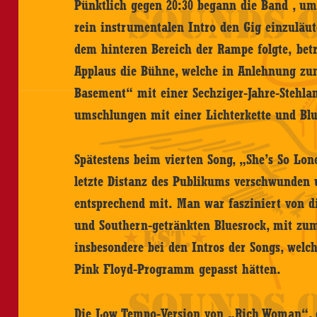
Pünktlich gegen 20:30 begann die Band , um
rein instrumentalen Intro den Gig einzuläut
dem hinteren Bereich der Rampe folgte, bet
Applaus die Bühne, welche in Anlehnung z
Basement“ mit einer Sechziger-Jahre-Stehl
umschlungen mit einer Lichterkette und Bl
Spätestens beim vierten Song, „She’s So Lone
letzte Distanz des Publikums verschwunden 
entsprechend mit. Man war fasziniert von 
und Southern-getränkten Bluesrock, mit zum 
insbesondere bei den Intros der Songs, welc
Pink Floyd-Programm gepasst hätten.
Die Low Tempo-Version von „Rich Woman“, e