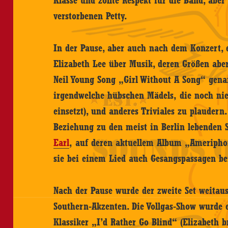
Klasse und zollte Respekt für die Band, aber
verstorbenen Petty.
In der Pause, aber auch nach dem Konzert, 
Elizabeth Lee über Musik, deren Größen abe
Neil Young Song „Girl Without A Song“ gena
irgendwelche hübschen Mädels, die noch nie
einsetzt), und anderes Triviales zu plaudern
Beziehung zu den meist in Berlin lebenden
Earl
, auf deren aktuellem Album „Ameripho
sie bei einem Lied auch Gesangspassagen be
Nach der Pause wurde der zweite Set weitaus
Southern-Akzenten. Die Vollgas-Show wurde 
Klassiker „I’d Rather Go Blind“ (Elizabeth b