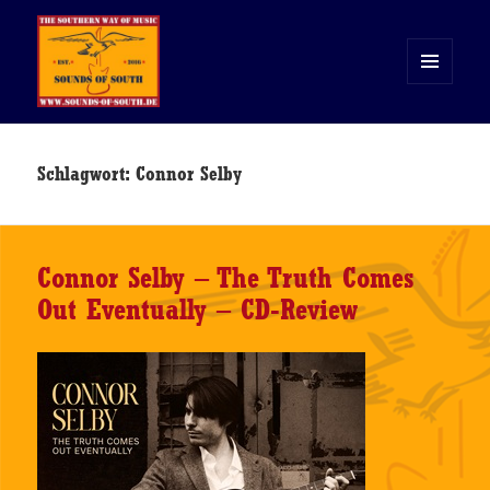
MENÜ
UND
WIDGETS
Sounds of South
Schlagwort:
Connor Selby
Connor Selby – The Truth Comes
Out Eventually – CD-Review