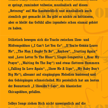
er springt, zumindest teilweise, musikalisch auf diesen
„Retrozug“ auf. Was handwerklich und musikalisch auch
ziemlich gut gemacht ist. Da gibt es nichts zu kritisieren,
aber es bleibt das Gefühl alles irgendwie schon einmal gehört
zu haben.
Stilistisch bewegen sich die Tracks zwischen Slow- und
Midtempoblues („I Can‘t Let You Go“, „If You’re Gonna Leave
Me“, „The Man I Ought To Be“, „Anyhow“, „Starting Again“
und „Love Letter To The Blues“), Singer-Songwriter („Hear My
Prayer“, „Waiting On The Day“) und etwas flotteren Nummern
(„Falling In Love Again“, „Show Me A Sign“, „My Baby Don‘t
Dig Me“), allesamt auf eingängigen Melodien basierend und
den Gehörgängen schmeichelnd. Mir persönlich hat am besten
der Bonustrack „I Shouldn‘t Care“, ein klassischer
Chicagoblues, gefallen.
Selbys Songs ziehen Dich nicht unweigerlich auf die