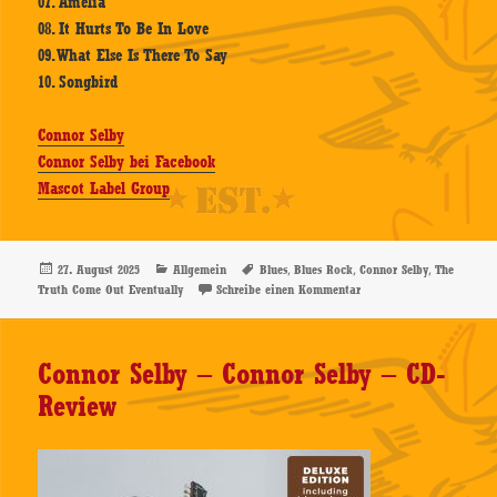
07. Amelia
08. It Hurts To Be In Love
09. What Else Is There To Say
10. Songbird
Connor Selby
Connor Selby bei Facebook
Mascot Label Group
Veröffentlicht
Kategorien
Schlagwörter
,
,
,
27. August 2025
Allgemein
Blues
Blues Rock
Connor Selby
The
am
zu Connor Selby – The T
Truth Come Out Eventually
Schreibe einen Kommentar
Connor Selby – Connor Selby – CD-
Review