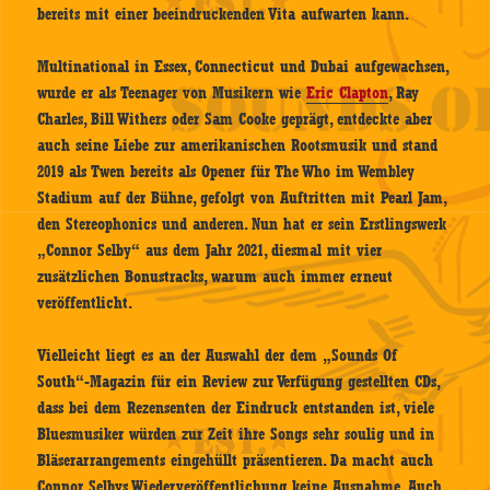
bereits mit einer beeindruckenden Vita aufwarten kann.
Multinational in Essex, Connecticut und Dubai aufgewachsen,
wurde er als Teenager von Musikern wie
Eric Clapton
, Ray
Charles, Bill Withers oder Sam Cooke geprägt, entdeckte aber
auch seine Liebe zur amerikanischen Rootsmusik und stand
2019 als Twen bereits als Opener für The Who im Wembley
Stadium auf der Bühne, gefolgt von Auftritten mit Pearl Jam,
den Stereophonics und anderen. Nun hat er sein Erstlingswerk
„Connor Selby“ aus dem Jahr 2021, diesmal mit vier
zusätzlichen Bonustracks, warum auch immer erneut
veröffentlicht.
Vielleicht liegt es an der Auswahl der dem „Sounds Of
South“-Magazin für ein Review zur Verfügung gestellten CDs,
dass bei dem Rezensenten der Eindruck entstanden ist, viele
Bluesmusiker würden zur Zeit ihre Songs sehr soulig und in
Bläserarrangements eingehüllt präsentieren. Da macht auch
Connor Selbys Wiederveröffentlichung keine Ausnahme. Auch