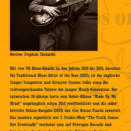
Review: Stephan Skolarski
Mit vier UK Blues-Awards in den Jahren 2020 bis 2025, darunter
für Traditional Blues Artist of the Year (2025), ist der englische
Singer/Songwriter und Gitarrist Connor Selby eines der
vielversprechenden Talente der jungen Musik-Generation. Der
inzwischen 26-jährige hatte sein Debut-Album “Made Up My
Mind“ ursprünglich schon 2018 veröffentlicht und die selbst
betitelte Deluxe-Ausgabe (2023) um vier Bonus-Tracks erweitert.
Das insofern eigentlich erst 2. Studio-Werk “The Truth Comes
Out Eventually” erscheint nun auf Provogue Records und