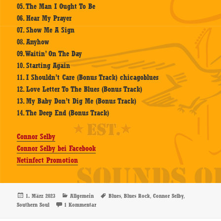
05. The Man I Ought To Be
06. Hear My Prayer
07. Show Me A Sign
08. Anyhow
09. Waitin’ On The Day
10. Starting Again
11. I Shouldn’t Care (Bonus Track) chicagoblues
12. Love Letter To The Blues (Bonus Track)
13. My Baby Don’t Dig Me (Bonus Track)
14. The Deep End (Bonus Track)
Connor Selby
Connor Selby bei Facebook
Netinfect Promotion
Veröffentlicht
Kategorien
Schlagwörter
,
,
,
1. März 2023
Allgemein
Blues
Blues Rock
Connor Selby
am
zu Connor Selby – Connor Selby – CD-Review
Southern Soul
1 Kommentar