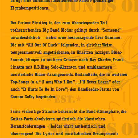
bringt eine durchaus facettenreiche Palette großartiger
Eigenkompositionen.
Der furiose Einstieg in den zum überwiegenden Teil
vorherrschenden Big Band Modus gelingt durch “Someone”
unwiderstehlich – sicher eine herausragende Live-Nummer.
Die mit “All Out Of Luck” folgenden, in gleicher Weise
temperamentvoll angetriebenen, in Ansätzen jazzigen Blues-
Sounds, klingen in souligen Grooves nach Ray Charles, Frank
Sinatra mit B.B.King Solo-Akzenten und umklammern
meisterliche Bläser-Arrangements. Bestandteile, die in weiteren
Top-Songs (u.a. “(I am) Who I Am”, „I’ll Never Learn” oder
auch “It Hurts To Be In Love”) den Bandleader-Status von
Connor Selby begründen.
Seine vielseitige Stimme beherrscht die Band-Atmosphäre, die
Guitar-Parts absolvieren spielerisch die klassischen
Herausforderungen – beides wirkt authentisch und
überzeugend. Die Lyrics und musikalischen Arrangements