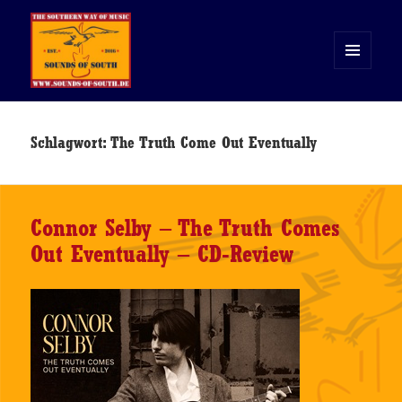
MENÜ
UND
WIDGETS
Sounds of South
Schlagwort:
The Truth Come Out Eventually
Connor Selby – The Truth Comes
Out Eventually – CD-Review