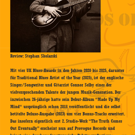
Review: Stephan Skolarski
Mit vier UK Blues-Awards in den Jahren 2020 bis 2025, darunter
für Traditional Blues Artist of the Year (2025), ist der englische
Singer/Songwriter und Gitarrist Connor Selby eines der
vielversprechenden Talente der jungen Musik-Generation. Der
inzwischen 26-jährige hatte sein Debut-Album “Made Up My
Mind“ ursprünglich schon 2018 veröffentlicht und die selbst
betitelte Deluxe-Ausgabe (2023) um vier Bonus-Tracks erweitert.
Das insofern eigentlich erst 2. Studio-Werk “The Truth Comes
Out Eventually” erscheint nun auf Provogue Records und