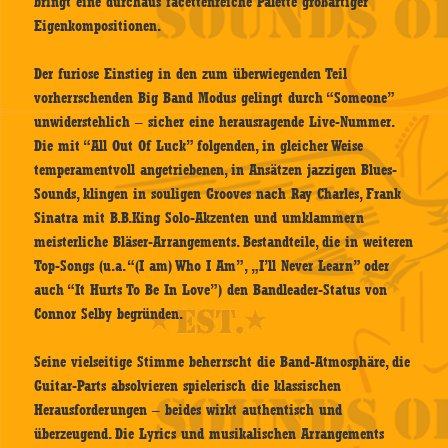
bringt eine durchaus facettenreiche Palette großartiger
Eigenkompositionen.
Der furiose Einstieg in den zum überwiegenden Teil
vorherrschenden Big Band Modus gelingt durch “Someone”
unwiderstehlich – sicher eine herausragende Live-Nummer.
Die mit “All Out Of Luck” folgenden, in gleicher Weise
temperamentvoll angetriebenen, in Ansätzen jazzigen Blues-
Sounds, klingen in souligen Grooves nach Ray Charles, Frank
Sinatra mit B.B.King Solo-Akzenten und umklammern
meisterliche Bläser-Arrangements. Bestandteile, die in weiteren
Top-Songs (u.a. “(I am) Who I Am”, „I’ll Never Learn” oder
auch “It Hurts To Be In Love”) den Bandleader-Status von
Connor Selby begründen.
Seine vielseitige Stimme beherrscht die Band-Atmosphäre, die
Guitar-Parts absolvieren spielerisch die klassischen
Herausforderungen – beides wirkt authentisch und
überzeugend. Die Lyrics und musikalischen Arrangements