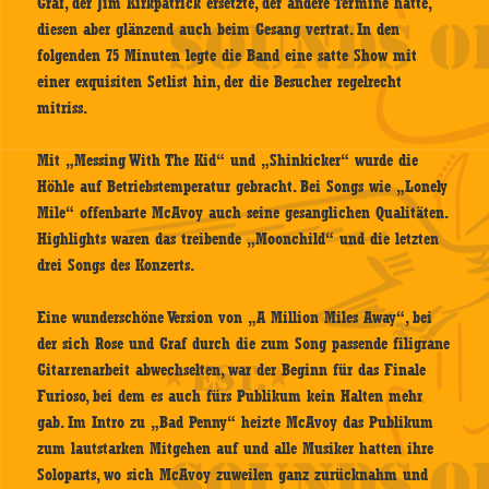
Graf, der Jim Kirkpatrick ersetzte, der andere Termine hatte,
diesen aber glänzend auch beim Gesang vertrat. In den
folgenden 75 Minuten legte die Band eine satte Show mit
einer exquisiten Setlist hin, der die Besucher regelrecht
mitriss.
Mit „Messing With The Kid“ und „Shinkicker“ wurde die
Höhle auf Betriebstemperatur gebracht. Bei Songs wie „Lonely
Mile“ offenbarte McAvoy auch seine gesanglichen Qualitäten.
Highlights waren das treibende „Moonchild“ und die letzten
drei Songs des Konzerts.
Eine wunderschöne Version von „A Million Miles Away“, bei
der sich Rose und Graf durch die zum Song passende filigrane
Gitarrenarbeit abwechselten, war der Beginn für das Finale
Furioso, bei dem es auch fürs Publikum kein Halten mehr
gab. Im Intro zu „Bad Penny“ heizte McAvoy das Publikum
zum lautstarken Mitgehen auf und alle Musiker hatten ihre
Soloparts, wo sich McAvoy zuweilen ganz zurücknahm und