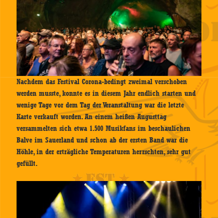
Nachdem das Festival Corona-bedingt zweimal verschoben
werden musste, konnte es in diesem Jahr endlich starten und
wenige Tage vor dem Tag der Veranstaltung war die letzte
Karte verkauft worden. An einem heißen Augusttag
versammelten sich etwa 1.500 Musikfans im beschaulichen
Balve im Sauerland und schon ab der ersten Band war die
Höhle, in der erträgliche Temperaturen herrschten, sehr gut
gefüllt.