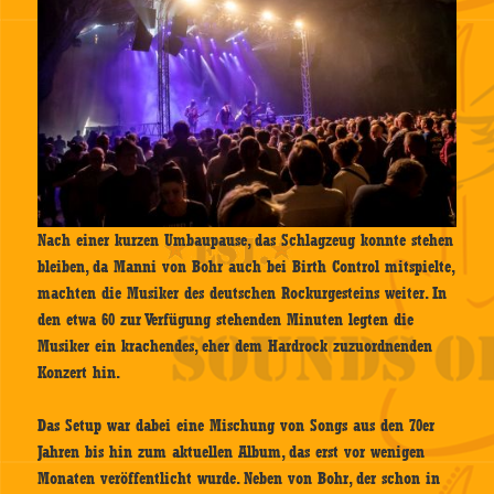
Nach einer kurzen Umbaupause, das Schlagzeug konnte stehen
bleiben, da Manni von Bohr auch bei Birth Control mitspielte,
machten die Musiker des deutschen Rockurgesteins weiter. In
den etwa 60 zur Verfügung stehenden Minuten legten die
Musiker ein krachendes, eher dem Hardrock zuzuordnenden
Konzert hin.
Das Setup war dabei eine Mischung von Songs aus den 70er
Jahren bis hin zum aktuellen Album, das erst vor wenigen
Monaten veröffentlicht wurde. Neben von Bohr, der schon in