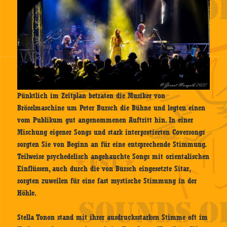
Pünktlich im Zeitplan betraten die Musiker von
Bröselmaschine um Peter Bursch die Bühne und legten einen
vom Publikum gut angenommenen Auftritt hin. In einer
Mischung eigener Songs und stark interpretierten Coversongs
sorgten Sie von Beginn an für eine entsprechende Stimmung.
Teilweise psychedelisch angehauchte Songs mit orientalischen
Einflüssen, auch durch die von Bursch eingesetzte Sitar,
sorgten zuweilen für eine fast mystische Stimmung in der
Höhle.
Stella Tonon stand mit ihrer ausdrucksstarken Stimme oft im