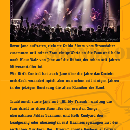
Bevor Jane auftraten, richtete Guido Simm vom Veranstalter
zusammen mit seiner Frau einige Worte an die Fans und holte
noch Klaus Walz von Jane auf die Bühne, der schon seit Jahren
Mitveranstalter ist.
Wie Birth Control hat auch Jane über die Jahre das Gesicht
mehrfach verändert, spielt aber nun schon seit einigen Jahren
in der jetzigen Besetzung die alten Klassiker der Band.
Traditionell starte Jane mit „All My Friends“ und zog die
Fans direkt in ihren Bann. Bei den meisten Songs
übernahmen Niklas Turmann und Holli Coolyard den
Leadgesang oder überzeugten mit Harmoniegesängen mit den
restlichen Musikern. Bei „Grown“ konnte Keyboarder Corvin