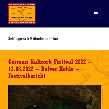
MENÜ
UND
WIDGETS
Sounds of South
Schlagwort:
Bröselmaschine
German Kultrock Festival 2022 –
13.08.2022 – Balver Höhle –
Festivalbericht