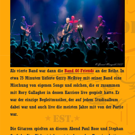
Als vierte Band war dann die
Band Of Friends
an der Reihe. In
etwa 75 Minuten lieferte Gerry McAvoy mit seiner Band eine
Mischung von eigenen Songs und solchen, die er zusammen
mit Rory Gallagher in dessen Karriere live gespielt hatte. Er
war der einzige Begleitmusiker, der auf jedem Studioalbum
dabei war und auch live die meisten Jahre mit von der Partie
war.
Die Gitarren spielten an diesem Abend Paul Rose und Stephan