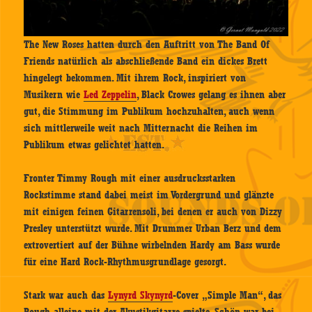
The New Roses hatten durch den Auftritt von The Band Of
Friends natürlich als abschließende Band ein dickes Brett
hingelegt bekommen. Mit ihrem Rock, inspiriert von
Musikern wie
Led Zeppelin
, Black Crowes gelang es ihnen aber
gut, die Stimmung im Publikum hochzuhalten, auch wenn
sich mittlerweile weit nach Mitternacht die Reihen im
Publikum etwas gelichtet hatten.
Fronter Timmy Rough mit einer ausdrucksstarken
Rockstimme stand dabei meist im Vordergrund und glänzte
mit einigen feinen Gitarrensoli, bei denen er auch von Dizzy
Presley unterstützt wurde. Mit Drummer Urban Berz und dem
extrovertiert auf der Bühne wirbelnden Hardy am Bass wurde
für eine Hard Rock-Rhythmusgrundlage gesorgt.
Stark war auch das
Lynyrd Skynyrd
-Cover „Simple Man“, das
Rough alleine mit der Akustikgitarre spielte. Schön war bei