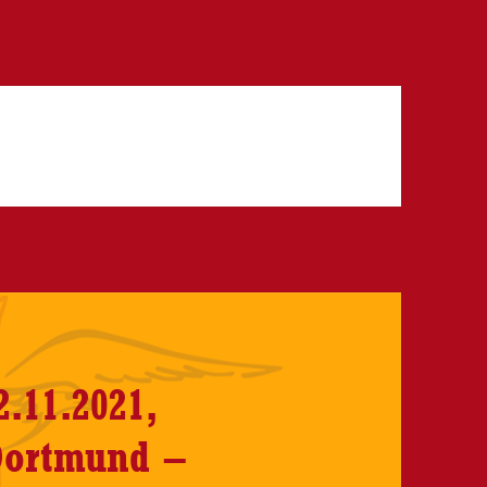
.11.2021,
 Dortmund –