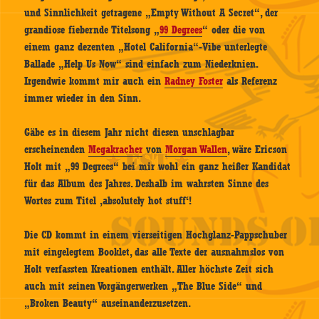
und Sinnlichkeit getragene „Empty Without A Secret“, der
grandiose fiebernde Titelsong „
99 Degrees
“ oder die von
einem ganz dezenten „Hotel California“-Vibe unterlegte
Ballade „Help Us Now“ sind einfach zum Niederknien.
Irgendwie kommt mir auch ein
Radney Foster
als Referenz
immer wieder in den Sinn.
Gäbe es in diesem Jahr nicht diesen unschlagbar
erscheinenden
Megakracher
von
Morgan Wallen
, wäre Ericson
Holt mit „99 Degrees“ bei mir wohl ein ganz heißer Kandidat
für das Album des Jahres. Deshalb im wahrsten Sinne des
Wortes zum Titel ‚absolutely hot stuff‘!
Die CD kommt in einem vierseitigen Hochglanz-Pappschuber
mit eingelegtem Booklet, das alle Texte der ausnahmslos von
Holt verfassten Kreationen enthält. Aller höchste Zeit sich
auch mit seinen Vorgängerwerken „The Blue Side“ und
„Broken Beauty“ auseinanderzusetzen.