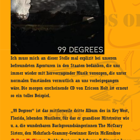
Ich muss mich an dieser Stelle mal explizit bei unseren
befreundeten Agenturen in den Staaten bedanken, die uns
immer wieder mit hervorragender Musik versorgen, die unter
normalen Umständen vermutlich an uns vorbeigegangen
wäre. Die morgen erscheinende CD von Ericson Holt ist erneut
so ein tolles Beispiel.
„99 Degrees“ ist das mittlerweile dritte Album des in Key West,
Florida, lebenden Musikers, für das er grandiose Mitstreiter wie
u. a. die wunderbaren Backgroundsängerinnen The McCrary
Sisters, den Mehrfach-Grammy-Gewinner Kevin McKendree