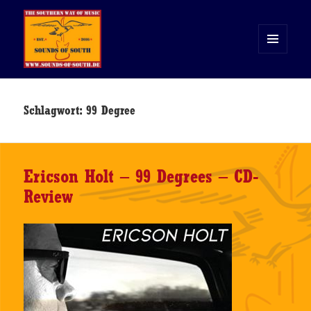
MENÜ
UND
WIDGETS
Sounds of South
Schlagwort:
99 Degree
Ericson Holt – 99 Degrees – CD-
Review