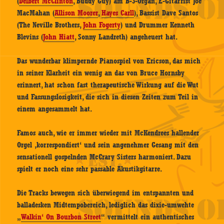
(
Delbert McClinton
, Buddy Guy) am B-3-Organ, E-Gitarrist Joe
MacMahan (
Allison Moorer
,
Hayes Carll
), Bassist Dave Santos
(The Neville Brothers,
John Fogerty
) und Drummer Kenneth
Blevins (
John Hiatt
, Sonny Landreth) angeheuert hat.
Das wunderbar klimpernde Pianospiel von Ericson, das mich
in seiner Klarheit ein wenig an das von Bruce Hornsby
erinnert, hat schon fast therapeutische Wirkung auf die Wut
und Fassungslosigkeit, die sich in diesen Zeiten zum Teil in
einem angesammelt hat.
Famos auch, wie er immer wieder mit McKendrees hallender
Orgel ‚korrespondiert‘ und sein angenehmer Gesang mit den
sensationell gospelnden McCrary Sisters harmoniert. Dazu
spielt er noch eine sehr passable Akustikgitarre.
Die Tracks bewegen sich überwiegend im entspannten und
balladesken Midtempobereich, lediglich das dixie-umwehte
„
Walkin‘ On Bourbon Street
“ vermittelt ein authentisches