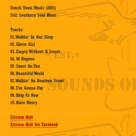
Conch Town Music (2021)
Stil: Southern Soul Blues
Tracks:
01. Walkin‘ In Our Sleep
02. Clever Girl
03. Empty Without A Secret
04. 99 Degrees
05. Sweet On You
06. Beautiful World
07. Walkin‘ On Bourbon Street
08. I’m Gonna Pay
09. Help Us Now
10. Have Mercy
Ericson Holt
Ericson Holt bei Facebook