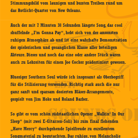
Stimmungsbild vom launigen und bunten Treiben rund um
das Rotlicht-Quarter von New Orleans.
Auch der mit 7 Minuten 38 Sekunden längste Song, das cool
shuffelnde „I’m Gonna Pay“, hebt sich von der ansonsten
ruhigen Atmosphäre ab und ist eine wahrhafte Demonstration
der spielerischen und gesanglichen Klasse aller beteiligen
Akteure. Dieses und noch das eine oder andere Stück wären
auch zu Lebzeiten für einen Joe Cocker prädestiniert gewesen.
Bluesiger Southern Soul würde ich insgesamt als Oberbegriff
für die Stilisierung verwenden. Richtig stark auch die nur
ganz sanft und sparsam dosierten Bläser-Arrangements,
gespielt von Jim Hoke und Roland Barber.
So gibt es vom schön südstaatlichen Opener „Walkin‘ In Our
Sleep“ (mit zwei E-Gitarren-Soli) bis zum final flehenden
„Have Mercy“ durchgehende Spielfreude zu exzellentem
Songmaterial zu begutachten. Das ruhige, von Melancholie