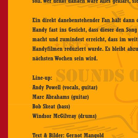
soll. Wer denkt danach wäre Alles geklärt, si
Ein direkt danebenstehender Fan hält dann 
Handy fast ins Gesicht, dass dieser den Song
macht und zumindest erreicht, dass im weite
Handyfilmen reduziert wurde. Es bleibt abz
nächsten Wochen sein wird.
Line-up:
Andy Powell (vocals, guitar)
Marc Abrahams (guitar)
Bob Skeat (bass)
Windsor McGilvray (drums)
Text & Bilder: Gernot Mangold