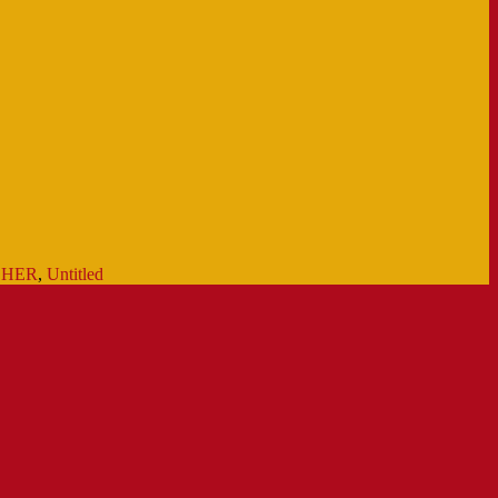
s HER
,
Untitled