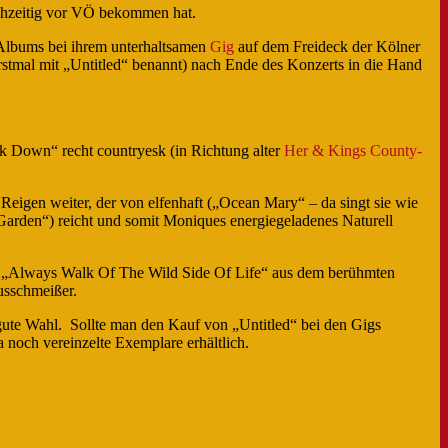
rühzeitig vor VÖ bekommen hat.
en Albums bei ihrem unterhaltsamen
Gig
auf dem Freideck der Kölner
rstmal mit „Untitled“ benannt) nach Ende des Konzerts in die Hand
.
ck Down“ recht countryesk (in Richtung alter
Her & Kings County-
Reigen weiter, der von elfenhaft („Ocean Mary“ – da singt sie wie
 Garden“) reicht und somit Moniques energiegeladenes Naturell
on „Always Walk Of The Wild Side Of Life“ aus dem berühmten
usschmeißer.
gute Wahl. Sollte man den Kauf von „Untitled“ bei den Gigs
 noch vereinzelte Exemplare erhältlich.