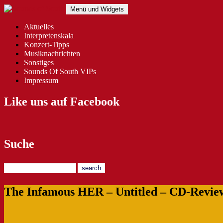
Zum
Menü und Widgets
Inhalt
springen
Sounds of South
The Southern Way Of Music
Aktuelles
Interpretenskala
Konzert-Tipps
Musiknachrichten
Sonstiges
Sounds Of South VIPs
Impressum
Like uns auf Facebook
Suche
The Infamous HER – Untitled – CD-Revie