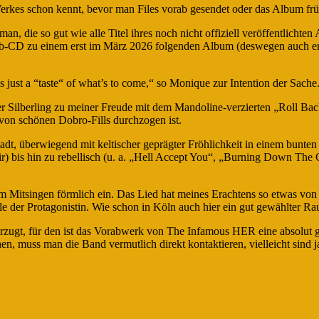
n Werkes schon kennt, bevor man Files vorab gesendet oder das Album f
n, die so gut wie alle Titel ihres noch nicht offiziell veröffentlicht
Vorab-CD zu einem erst im März 2026 folgenden Album (deswegen auch e
 just a “taste“ of what’s to come,“ so Monique zur Intention der Sache
er Silberling zu meiner Freude mit dem Mandoline-verzierten „Roll Ba
von schönen Dobro-Fills durchzogen ist.
t, überwiegend mit keltischer geprägter Fröhlichkeit in einem bunten 
r) bis hin zu rebellisch (u. a. „Hell Accept You“, „Burning Down The
m Mitsingen förmlich ein. Das Lied hat meines Erachtens so etwas v
 der Protagonistin. Wie schon in Köln auch hier ein gut gewählter Ra
rzugt, für den ist das Vorabwerk von The Infamous HER eine absolut 
n, muss man die Band vermutlich direkt kontaktieren, vielleicht sind ja