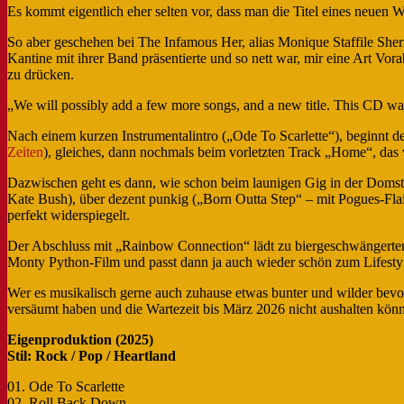
Es kommt eigentlich eher selten vor, dass man die Titel eines neue
So aber geschehen bei The Infamous Her, alias Monique Staffile Sherma
Kantine mit ihrer Band präsentierte und so nett war, mir eine Art 
zu drücken.
„We will possibly add a few more songs, and a new title. This CD was
Nach einem kurzen Instrumentalintro („Ode To Scarlette“), beginnt d
Zeiten
), gleiches, dann nochmals beim vorletzten Track „Home“, das 
Dazwischen geht es dann, wie schon beim launigen Gig in der Domstad
Kate Bush), über dezent punkig („Born Outta Step“ – mit Pogues-Flai
perfekt widerspiegelt.
Der Abschluss mit „Rainbow Connection“ lädt zu biergeschwängerte
Monty Python-Film und passt dann ja auch wieder schön zum Lifestyle
Wer es musikalisch gerne auch zuhause etwas bunter und wilder bevo
versäumt haben und die Wartezeit bis März 2026 nicht aushalten könne
Eigenproduktion (2025)
Stil: Rock / Pop / Heartland
01. Ode To Scarlette
02. Roll Back Down