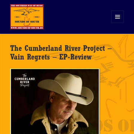
MENÜ
UND
WIDGETS
Sounds of South
The Cumberland River Project –
Vain Regrets – EP-Review