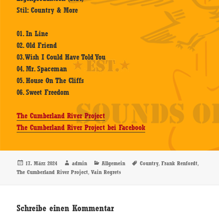
Stil: Country & More
01. In Line
02. Old Friend
03. Wish I Could Have Told You
04. Mr. Spaceman
05. House On The Cliffs
06. Sweet Freedom
The Cumberland River Project
The Cumberland River Project bei Facebook
Veröffentlicht
Autor
Kategorien
Schlagwörter
,
,
17. März 2024
admin
Allgemein
Country
Frank Renfordt
am
,
The Cumberland River Project
Vain Regrets
Schreibe einen Kommentar