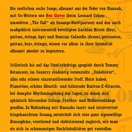
Die restlichen sechs Songs, allesamt aus der Feder von Hannah,
mit Co-Writern wie
Ben Glover
(beim Leonard Cohen-
umwehten „The Fall“ als Gesangs-Duettpartner) und den auch
maßgeblich instrumentell beteiligten Lachlan Bryon (Keys,
guitars, strings, bgv) und Damian Cafarella (drums, percussion,
guitars, keys, strings), wissen vor allem in ihrer Intensität
allesamt absolut zu begeistern.
Stilistisch bis auf das Steel-trächtige (gespielt durch Tommy
Detamore), im Country eindeutig verwurzelte „Unbeliever“,
alles sehr schwer einzutarifierender Stoff. Meist haben
Pianotöne, schöne Akustik- und hölzernde Bariton-E-Gitarren,
bei dumpfer Rhythmusgebung das Sagen, zu denen sich
sphärisch klirrenden Strings, Synthie- und Mellotronklänge
gesellen. In Verbindung mit Hannahs lasziv und introvertiert
hingehauchtem Gesang, entwickelt sich eine ganz eigenwillige
Atmosphäre, verstörend und elektrisierend zugleich, wie man
sie sich in schummrigen Nachtlokalitäten gut vorstellen