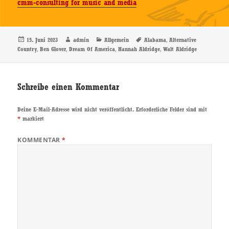
cmm-consulting for music and media
Veröffentlicht
Autor
Kategorien
Schlagwörter
,
15. Juni 2023
admin
Allgemein
Alabama
Alternative
am
,
,
,
,
Country
Ben Glover
Dream Of America
Hannah Aldridge
Walt Aldridge
Schreibe einen Kommentar
Deine E-Mail-Adresse wird nicht veröffentlicht.
Erforderliche Felder sind mit
*
markiert
KOMMENTAR
*