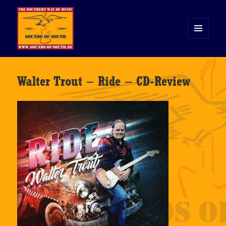
MENÜ
UND
WIDGETS
Sounds of South
Walter Trout – Ride – CD-Review