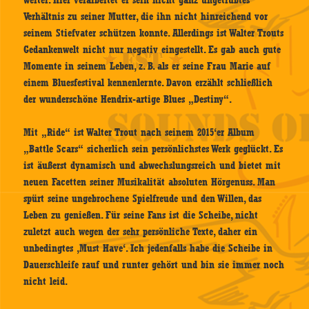
weiter. Hier verarbeitet er sein nicht ganz ungetrübtes
Verhältnis zu seiner Mutter, die ihn nicht hinreichend vor
seinem Stiefvater schützen konnte. Allerdings ist Walter Trouts
Gedankenwelt nicht nur negativ eingestellt. Es gab auch gute
Momente in seinem Leben, z. B. als er seine Frau Marie auf
einem Bluesfestival kennenlernte. Davon erzählt schließlich
der wunderschöne Hendrix-artige Blues „Destiny“.
Mit „Ride“ ist Walter Trout nach seinem 2015‘er Album
„Battle Scars“ sicherlich sein persönlichstes Werk geglückt. Es
ist äußerst dynamisch und abwechslungsreich und bietet mit
neuen Facetten seiner Musikalität absoluten Hörgenuss. Man
spürt seine ungebrochene Spielfreude und den Willen, das
Leben zu genießen. Für seine Fans ist die Scheibe, nicht
zuletzt auch wegen der sehr persönliche Texte, daher ein
unbedingtes ‚Must Have‘. Ich jedenfalls habe die Scheibe in
Dauerschleife rauf und runter gehört und bin sie immer noch
nicht leid.