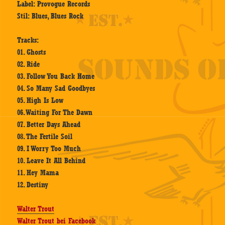
Label: Provogue Records
Stil: Blues, Blues Rock
Tracks:
01. Ghosts
02. Ride
03. Follow You Back Home
04. So Many Sad Goodbyes
05. High Is Low
06. Waiting For The Dawn
07. Better Days Ahead
08. The Fertile Soil
09. I Worry Too Much
10. Leave It All Behind
11. Hey Mama
12. Destiny
Walter Trout
Walter Trout bei Facebook