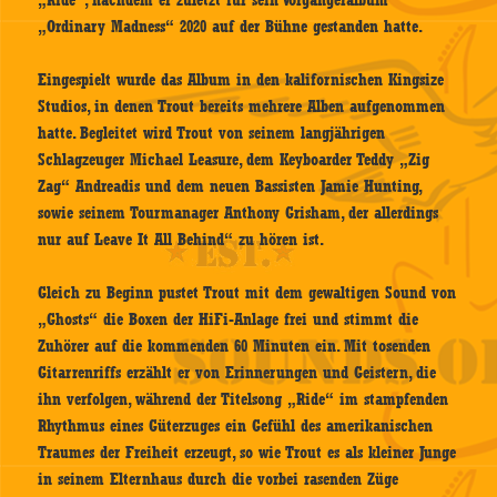
„Ride“, nachdem er zuletzt für sein Vorgängeralbum
„Ordinary Madness“ 2020 auf der Bühne gestanden hatte.
Eingespielt wurde das Album in den kalifornischen Kingsize
Studios, in denen Trout bereits mehrere Alben aufgenommen
hatte. Begleitet wird Trout von seinem langjährigen
Schlagzeuger Michael Leasure, dem Keyboarder Teddy „Zig
Zag“ Andreadis und dem neuen Bassisten Jamie Hunting,
sowie seinem Tourmanager Anthony Grisham, der allerdings
nur auf Leave It All Behind“ zu hören ist.
Gleich zu Beginn pustet Trout mit dem gewaltigen Sound von
„Ghosts“ die Boxen der HiFi-Anlage frei und stimmt die
Zuhörer auf die kommenden 60 Minuten ein. Mit tosenden
Gitarrenriffs erzählt er von Erinnerungen und Geistern, die
ihn verfolgen, während der Titelsong „Ride“ im stampfenden
Rhythmus eines Güterzuges ein Gefühl des amerikanischen
Traumes der Freiheit erzeugt, so wie Trout es als kleiner Junge
in seinem Elternhaus durch die vorbei rasenden Züge