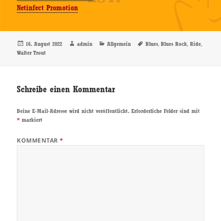
Netinfect Promotion
Veröffentlicht
Autor
Kategorien
Schlagwörter
,
,
,
16. August 2022
admin
Allgemein
Blues
Blues Rock
Ride
am
Walter Trout
Schreibe einen Kommentar
Deine E-Mail-Adresse wird nicht veröffentlicht.
Erforderliche Felder sind mit
*
markiert
KOMMENTAR
*