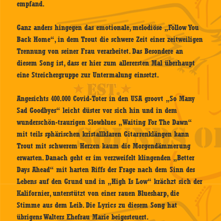
empfand.
Ganz anders hingegen das emotionale, melodiöse „Follow You
Back Home“, in dem Trout die schwere Zeit einer zeitweiligen
Trennung von seiner Frau verarbeitet. Das Besondere an
diesem Song ist, dass er hier zum allerersten Mal überhaupt
eine Streichergruppe zur Untermalung einsetzt.
Angesichts 400.000 Covid-Toter in den USA groovt „So Many
Sad Goodbyes“ leicht düster vor sich hin und in dem
wunderschön-traurigen Slowblues „Waiting For The Dawn“
mit teils sphärischen kristallklaren Gitarrenklängen kann
Trout mit schwerem Herzen kaum die Morgendämmerung
erwarten. Danach geht er im verzweifelt klingenden „Better
Days Ahead“ mit harten Riffs der Frage nach dem Sinn des
Lebens auf den Grund und in „High Is Low“ krächzt sich der
Kalifornier, unterstützt von einer rauen Bluesharp, die
Stimme aus dem Leib. Die Lyrics zu diesem Song hat
übrigens Walters Ehefrau Marie beigesteuert.