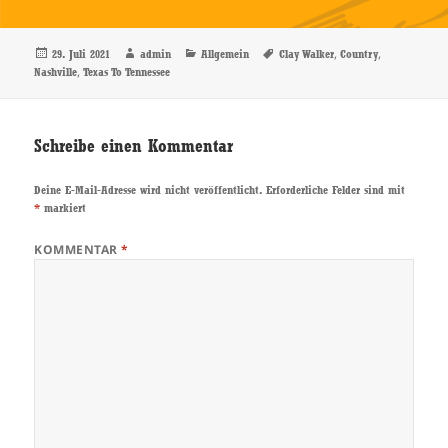
Veröffentlicht
Autor
Kategorien
Schlagwörter
,
,
29. Juli 2021
admin
Allgemein
Clay Walker
Country
am
,
Nashville
Texas To Tennessee
Schreibe einen Kommentar
Deine E-Mail-Adresse wird nicht veröffentlicht.
Erforderliche Felder sind mit
*
markiert
KOMMENTAR
*