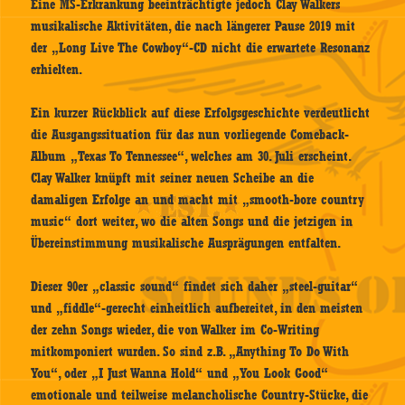
Eine MS-Erkrankung beeinträchtigte jedoch Clay Walkers
musikalische Aktivitäten, die nach längerer Pause 2019 mit
der „Long Live The Cowboy“-CD nicht die erwartete Resonanz
erhielten.
Ein kurzer Rückblick auf diese Erfolgsgeschichte verdeutlicht
die Ausgangssituation für das nun vorliegende Comeback-
Album „Texas To Tennessee“, welches am 30. Juli erscheint.
Clay Walker knüpft mit seiner neuen Scheibe an die
damaligen Erfolge an und macht mit „smooth-bore country
music“ dort weiter, wo die alten Songs und die jetzigen in
Übereinstimmung musikalische Ausprägungen entfalten.
Dieser 90er „classic sound“ findet sich daher „steel-guitar“
und „fiddle“-gerecht einheitlich aufbereitet, in den meisten
der zehn Songs wieder, die von Walker im Co-Writing
mitkomponiert wurden. So sind z.B. „Anything To Do With
You“, oder „I Just Wanna Hold“ und „You Look Good“
emotionale und teilweise melancholische Country-Stücke, die