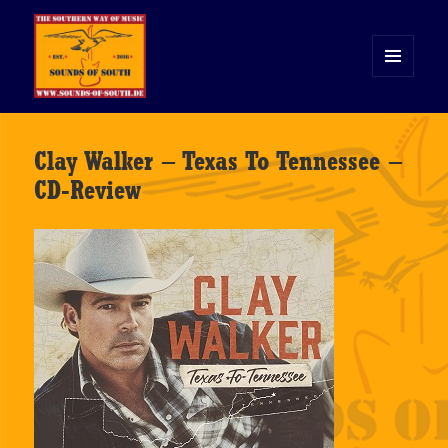
MENÜ
UND
WIDGETS
Sounds of South
Clay Walker – Texas To Tennessee –
CD-Review