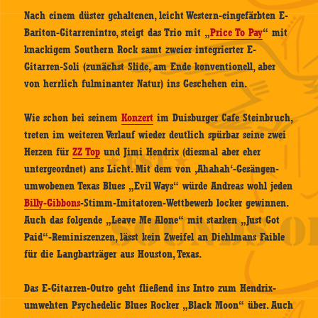
Nach einem düster gehaltenen, leicht Western-eingefärbten E-
Bariton-Gitarrenintro, steigt das Trio mit „
Price To Pay
“ mit
knackigem Southern Rock samt zweier integrierter E-
Gitarren-Soli (zunächst Slide, am Ende konventionell, aber
von herrlich fulminanter Natur) ins Geschehen ein.
Wie schon bei seinem
Konzert
im Duisburger Cafe Steinbruch,
treten im weiteren Verlauf wieder deutlich spürbar seine zwei
Herzen für
ZZ Top
und Jimi Hendrix (diesmal aber eher
untergeordnet) ans Licht. Mit dem von ‚Ahahah‘-Gesängen-
umwobenen Texas Blues „Evil Ways“ würde Andreas wohl jeden
Billy-Gibbons
-Stimm-Imitatoren-Wettbewerb locker gewinnen.
Auch das folgende „Leave Me Alone“ mit starken „Just Got
Paid“-Reminiszenzen, lässt kein Zweifel an Diehlmans Faible
für die Langbarträger aus Houston, Texas.
Das E-Gitarren-Outro geht fließend ins Intro zum Hendrix-
umwehten Psychedelic Blues Rocker „Black Moon“ über. Auch