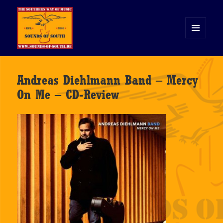
MENÜ
UND
WIDGETS
Sounds of South
Andreas Diehlmann Band – Mercy
On Me – CD-Review