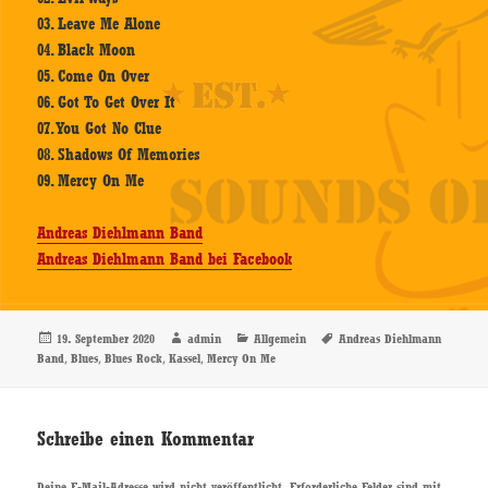
03. Leave Me Alone
04. Black Moon
05. Come On Over
06. Got To Get Over It
07. You Got No Clue
08. Shadows Of Memories
09. Mercy On Me
Andreas Diehlmann Band
Andreas Diehlmann Band bei Facebook
Veröffentlicht
Autor
Kategorien
Schlagwörter
19. September 2020
admin
Allgemein
Andreas Diehlmann
am
,
,
,
,
Band
Blues
Blues Rock
Kassel
Mercy On Me
Schreibe einen Kommentar
Deine E-Mail-Adresse wird nicht veröffentlicht.
Erforderliche Felder sind mit