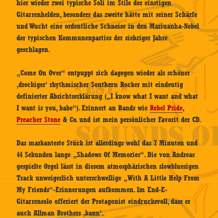
hier wieder zwei typische Soli im Stile des einstigen
Gitarrenhelden, besonders das zweite hätte mit seiner Schärfe
und Wucht eine ordentliche Schneise in den Mariuanha-Nebel
der typischen Kommunenparties der siebziger Jahre
geschlagen.
„Come On Over“ entpuppt sich dagegen wieder als schöner
‚dreckiger‘ rhythmischer Southern Rocker mit eindeutig
definierter Absichtserklärung („I know what I want and what
I want is you, babe“). Erinnert an Bands wie
Rebel Pride
,
Preacher Stone
& Co. und ist mein persönlicher Favorit der CD.
Das markanteste Stück ist allerdings wohl das 7 Minuten und
44 Sekunden lange „Shadows Of Memories“. Die von Andreas
gespielte Orgel lässt in diesem atmosphärischen slowbluesigen
Track unweigerlich unterschwellige „With A Little Help From
My Friends“-Erinnerungen aufkommen. Im End-E-
Gitarrensolo offeriert der Protagonist eindrucksvoll, dass er
auch Allman Brothers ‚kann‘.